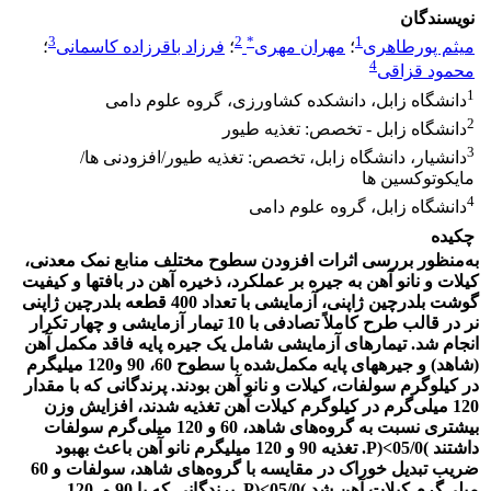
نویسندگان
3
2
*
1
میثم پورطاهری
؛
مهران مهری
؛
فرزاد باقرزاده کاسمانی
؛
4
محمود قزاقی
1
دانشگاه زابل، دانشکده کشاورزی، گروه علوم دامی
2
دانشگاه زابل - تخصص: ‌تغذیه طیور
3
دانشیار، دانشگاه زابل، تخصص: تغذیه طیور/افزودنی ها/
مایکوتوکسین ها
4
دانشگاه زابل، گروه علوم دامی
چکیده
به‌منظور بررسی اثرات افزودن سطوح مختلف منابع نمک معدنی،
کیلات و نانو آهن به جیره بر عملکرد، ذخیره آهن در بافت­ها و کیفیت
گوشت بلدرچین ژاپنی، آزمایشی با تعداد 400 قطعه بلدرچین ژاپنی
نر در قالب طرح کاملاً تصادفی با 10 تیمار آزمایشی و چهار تکرار
انجام شد. تیمارهای آزمایشی شامل یک جیره پایه فاقد مکمل آهن
(شاهد) و جیره­های­ پایه مکمل‌شده با سطوح 60، 90 و120 میلی­گرم
در کیلوگرم سولفات، کیلات و نانو آهن بودند. پرندگانی که با مقدار
120 میلی‌گرم در کیلوگرم کیلات آهن تغذیه شدند، افزایش وزن
بیشتری نسبت به گروه‌های شاهد، 60 و 120 میلی‌گرم سولفات
داشتند )05/0>(P. تغذیه 90 و 120 میلی­گرم نانو آهن باعث بهبود
ضریب تبدیل خوراک در مقایسه با گروه‌های شاهد، سولفات و 60
میلی‌گرم کیلات آهن شد )05/0>(P. پرندگانی که با 90 و 120