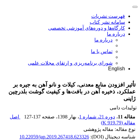
فهرست نشریات
سامانه نشر کتاب
کارگاه‌ها و دوره‌های آموزشی تخصصی
درباره ما
درباره ما
تماس با ما
شورای برنامه‌ریزی و ارتقای مجلات علمی
English
تأثیر افزودن منابع معدنی، کیلات و نانو آهن به جیره بر
عملکرد، ذخیره آهن در بافت‌ها و کیفیت گوشت بلدرچین‌
ژاپنی
تولیدات دامی
مقاله 11
،
دوره 21، شماره 1
، بهار 1398
، صفحه
127-137
اصل
مقاله (
919.79 K
)
نوع مقاله: مقاله پژوهشی
شناسه دیجیتال (DOI):
10.22059/jap.2019.267418.623326