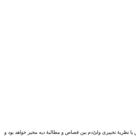
 نظریۀ تخییری ولیّ‌دم بین قصاص و مطالبۀ دیه مخیر خواهد بود و