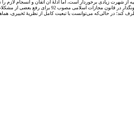
میه از شهرت زیادی برخوردار است، اما ادلۀ آن اتقان و انسجام لازم را
مقتول و عدم امکان رعایت مصلحت اولیای دم مواجه خواهد شد
ف کند؛ در حالی‌که می‌توانست با تبعیت کامل از نظریۀ تَخییری، هماه