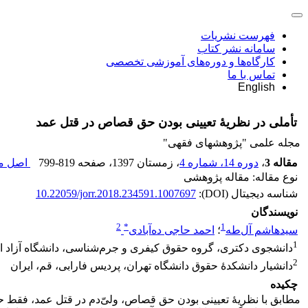
فهرست نشریات
سامانه نشر کتاب
کارگاه‌ها و دوره‌های آموزشی تخصصی
تماس با ما
English
تأملی در نظریۀ تعیینی بودن حق قصاص در قتل عمد
مجله علمی "پژوهشهای فقهی"
مقاله 3
،
دوره 14، شماره 4
، زمستان 1397
، صفحه
799-819
اصل مق
نوع مقاله: مقاله پژوهشی
شناسه دیجیتال (DOI):
10.22059/jorr.2018.234591.1007697
نویسندگان
2
*
1
سیدهاشم آل‌طه
؛
احمد حاجی ده‌آبادی
1
دانشجوی دکتری، گروه حقوق کیفری و جرم‌شناسی، دانشگاه آزاد اس
2
دانشیار دانشکدۀ حقوق دانشگاه تهران، پردیس فارابی، قم، ایران
چکیده
مطابق با نظریۀ تعیینی بودن حق قصاص، ولیّ‌دم در قتل عمد، فقط ح