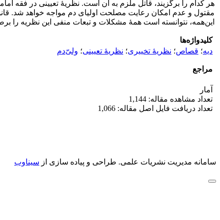
هر کدام را برگزیند، قاتل ملزم به آن است. نظریۀ تعیینی در فقه اما
این‌همه، نتوانسته است همۀ مشکلات و تبعات منفی این نظریه را برطر
کلیدواژه‌ها
دیه
؛
قصاص
؛
نظریۀ تخییری
؛
نظریۀ تعیینی
؛
ولیّ‌دم
مراجع
آمار
تعداد مشاهده مقاله: 1,144
تعداد دریافت فایل اصل مقاله: 1,066
سامانه مدیریت نشریات علمی.
طراحی و پیاده سازی از
سیناوب