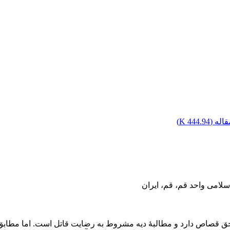
اله (
444.94 K
)
لامی واحد قم، قم، ایران
ق قصاص دارد و مطالبۀ دیه مشروط به رضایت قاتل است. اما مطابق با