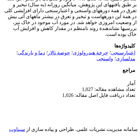
بر طبق یافته‏‏های این پژوهش، میانگین روزانه (به سال) تبخیر و
تعرق در همة دوره‏‏های واسنجی و اعتبارسنجی دارای افزایشی کلی
در همة این دوره‏هاست و تبخیر و تعرق در بیشتر ماه‏های آتی بیش
از وضعیت امروزی خواهد شد. در مورد آب موجود در خاک نیز،
بررسی‏‏ها نشان‏دهندة روند نامنظم در مقدار کاهش و افزایش آب
خاک بوده است.
کلیدواژه‌ها
اعتبارسنجی
؛
چرخة هیدرولوژی
؛
حوضة تالار
؛
دما و بارندگی
؛
مدل‏سازی
؛
واسنجی
مراجع
آمار
تعداد مشاهده مقاله: 1,027
تعداد دریافت فایل اصل مقاله: 1,026
سامانه مدیریت نشریات علمی.
طراحی و پیاده سازی از
سیناوب