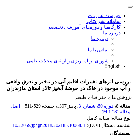
فهرست نشریات
سامانه نشر کتاب
کارگاه‌ها و دوره‌های آموزشی تخصصی
درباره ما
درباره ما
تماس با ما
شورای برنامه‌ریزی و ارتقای مجلات علمی
English
بررسی اثرهای تغییرات اقلیم آتی در تبخیر و تعرق واقعی
و آب موجود در خاک در حوضۀ آبخیز تالار استان مازندران
پژوهش های جغرافیای طبیعی
مقاله 8
،
دوره 50، شماره 3
، پاییز 1397
، صفحه
511-529
اصل
مقاله (
1.58 M
)
نوع مقاله: مقاله کامل
شناسه دیجیتال (DOI):
10.22059/jphgr.2018.202185.1006831
نویسندگان