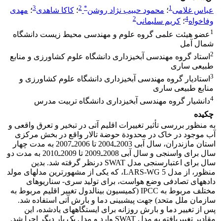
3
2
*
1
عباس غلامی
؛
محمود حبیب نژاد روشن
؛
کاکا شاهدی
؛
مهدی
2
4
وفاخواه
؛
کریم سلیمانی
1
عضو هیئت‏ علمی گروه علوم و مهندسی محیط زیست دانشگاه
شمال آمل
2
استاد گروه مهندسی آبخیزداری دانشگاه علوم کشاورزی و منابع
طبیعی ساری
3
استادیار گروه مهندسی آبخیزداری دانشگاه علوم کشاورزی و
منابع طبیعی ساری
4
دانشیار گروه مهندسی آبخیزداری دانشگاه تربیت مدرس
چکیده
به منظور بررسی تأثیر تغییرات اقلیم آتی در تبخیر و تعرق واقعی و
آب موجود در خاک در محدودة حوضة تالار واقع در بخش مرکزی
استان مازندران، سال آبی 2003ـ2004 تا 2006ـ2007 به مدت چهار
سال برای واسنجی و سال آبی 2008ـ2009 تا 2009ـ2010 به مدت دو
سال برای اعتبارسنجی مدل SWAT درنظر گرفته شد. بدین
منظور، از مدل 5 LARS-WG، که یکی از مشهورترین مدل‏‏‏های مولد
داده‏‏های تصادفی وضع هواست، برای تولید سری- سناریو‏های
مختلف مربوط به IPCC (کمیسیون بین‏الدول تغییر اقلیم مربوط به
سازمان ملل متحد) جهت پیش‏بینی دما و بارش آتی استفاده شد.
پس از تغییر دما و بارش روزانه برای ایستگاه‏‏‏‏های یادشده، این
مقادیر تغییریافته به مدل SWAT وارد و مدل یک بار دیگر اجرا شد.