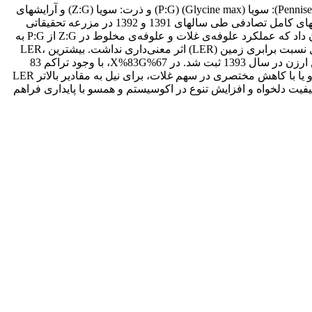
به منظور یافتن جایگزینی برای کشت خالص تابستانه‌ی ذرت علوفه‌ای (Zea mays)، سیستمهای کشت مخلوط ارزن مرواریدی (Pennisetum glaucum): سویا (Glycine max) (P:G) و ذرت: سویا (Z:G) و آرایشهای
کشت جایگزینی (XXG، XXGG و XGG) و افزایشی (X%100G%25، X%100G%50 و X%83G%67) به صورت فاکتوریل در قالب طرح بلوکهای کامل تصادفی طی سالهای 1391 و 1392 در مزرعه تحقیقاتی
پردیس کشاورزی و منابع طبیعی دانشگاه تهران، در کرج بررسی شد (G و X بترتیب: سویا و گیاه غلات شامل ذرت، Z یا ارزن، P). نتایج نشان داد که عملکرد علوفه‌ی غلات و علوفه‌ی مخلوط در Z:G از P:G به
میزان چشمگیری بیشتر بود. غلات در کشت مخلوط جزء غالب بودند و غالبیت ذرت بیشتر از ارزن بود. سیستم و آرایش کشت مخلوط بر کل نسبت برابری زمین (LER) اثر معنی‌داری نداشت. بیشترین LER،
1.15 در P%100G%25 سال 1392 و 1.07 در Z%83G%67 سال 1393 بدون احتساب چین دوم ارزن و 1.10 در PGG با داده های مجموع دو چین ارزن در سال 1393 ثبت شد. در X%83G%67، با وجود تراکم 83
درصد غلات نسبت به کشت خالص، LER برای ذرت 0.95 ولی برای ارزن 0.70 بود. در جمع‌بندی کلی، آرایشهای افزایشی با درصد کمی سویا و یا با کاهش مختصری در سهم غلات، برای نیل به مقادیر بالاتر LER
فیت دلخواه و افزایش تنوع در اکوسیستم و همسو با پایداری فراهم