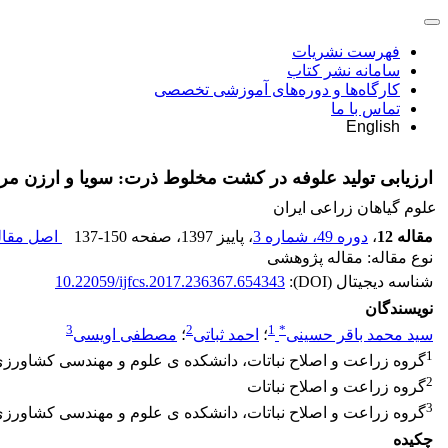
فهرست نشریات
سامانه نشر کتاب
کارگاه‌ها و دوره‌های آموزشی تخصصی
تماس با ما
English
ارزیابی تولید علوفه در کشت مخلوط ذرت: سویا و ارزن مرو
علوم گیاهان زراعی ایران
مقاله 12
،
دوره 49، شماره 3
، پاییز 1397
، صفحه
137-150
اصل مقاله
نوع مقاله: مقاله پژوهشی
شناسه دیجیتال (DOI):
10.22059/ijfcs.2017.236367.654343
نویسندگان
3
2
1
*
سید محمد باقر حسینی
؛
احمد ثباتی
؛
مصطفی اویسی
1
گروه زراعت و اصلاح نباتات، دانشکده ی علوم و مهندسی کشاورزی، 
2
گروه زراعت و اصلاح نباتات
3
گروه زراعت و اصلاح نباتات، دانشکده ی علوم و مهندسی کشاورزی، 
چکیده