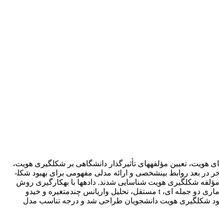
ی هویت، تعیین مؤلفه­های تأثیرگذار دانشگاهی بر شکل­گیری هویت،
بررسی وضعیت هویت دانشجویان در مقایسه ترم اول به آخر در بعد ایدئولوژیکی، بررسی وضعیت هویت دانشجویان در مقایسه ترم اول به آخر در بعد روابط بین­شخصی و ارائه مدلی مفهومی برای بهبود شکل­
ی هویت دانشجویان مد نظر قرار گرفت. روشی ترکیبی برای اجرای این پژوهش در نظر گرفته شد. ابتدا با روش کتابخانه­ای، 4 بعد و 36 مؤلفه شکل­گیری هویت شناسایی شدند. داده­ها با به­کارگیری روش
پیمایشی، نمونه­گیری طبقه­ای-خوشه­ای و توزیع پرسشنامه­ای 66 سؤالی بین 613 دانشجو گردآوری شد. تحلیل داده­ها با استفاده از آزمون­های آماری دو جمله ای، t مستقل، تحلیل واریانس چندمتغیره و خی­دو
بهبود شکل­گیری هویت دانشجویان طراحی شد و درجه تناسب مدل