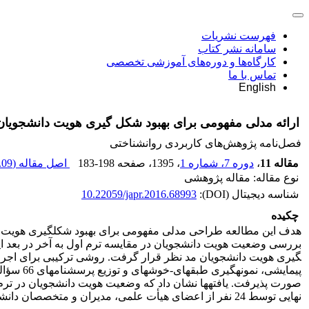
فهرست نشریات
سامانه نشر کتاب
کارگاه‌ها و دوره‌های آموزشی تخصصی
تماس با ما
English
ارائه مدلی مفهومی برای بهبود شکل گیری هویت دانشجویان
فصل‌نامه پژوهش‌های کاربردی روانشناختی
مقاله 11
،
دوره 7، شماره 1
، 1395
، صفحه
183-198
اصل مقاله (
09 K
نوع مقاله: مقاله پژوهشی
شناسه دیجیتال (DOI):
10.22059/japr.2016.68993
چکیده
هدف این مطالعه طراحی مدلی مفهومی برای بهبود شکل­گیری هویت دانشج
صورت پذیرفت. یافته­ها نشان داد که وضعیت هویت دانشجویان در ترم
نهایی توسط 24 نفر از اعضای هیأت علمی، مدیران و متخصصان دانشگاهی تأیید گردید.