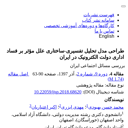
فهرست نشریات
سامانه نشر کتاب
کارگاه‌ها و دوره‌های آموزشی تخصصی
تماس با ما
English
طراحی مدل تحلیل تفسیری-ساختاری علل مؤثر بر فساد
اداری دولت الکترونیک در ایران
بررسی مسائل اجتماعی ایران
مقاله 4
،
دوره 9، شماره 2
، آذر 1397
، صفحه
63-90
اصل مقاله
)
1.74 M
(
نوع مقاله: مقاله پژوهشی
شناسه دیجیتال (DOI):
10.22059/ijsp.2018.68620
نویسندگان
3
2
1
محمد حسن بهبودی
؛
مهدی ابزری
؛
اکبر اعتباریان
1
دانشجوی دکتری رشته مدیریت دولتی، دانشگاه آزاد اسلامی،
واحد اصفهان (خوراسگان)، اصفهان
2
استاد دانشگاه، مدعو دانشگاه تهران، ایران