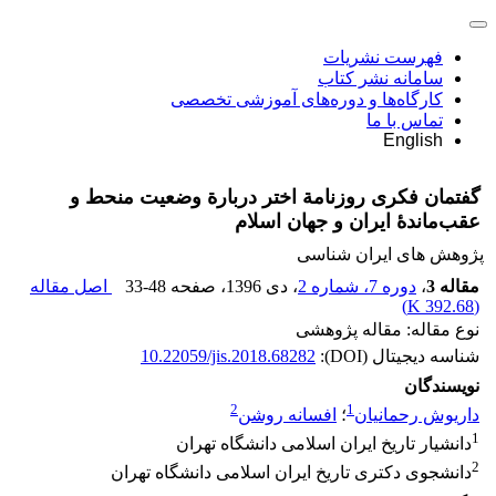
فهرست نشریات
سامانه نشر کتاب
کارگاه‌ها و دوره‌های آموزشی تخصصی
تماس با ما
English
گفتمان فکری روزنامة اختر دربارة وضعیت منحط و
عقب‌ماندۀ ایران و جهان اسلام
پژوهش های ایران شناسی
مقاله 3
،
دوره 7، شماره 2
، دی 1396
، صفحه
33-48
اصل مقاله
)
392.68 K
(
نوع مقاله: مقاله پژوهشی
شناسه دیجیتال (DOI):
10.22059/jis.2018.68282
نویسندگان
2
1
داریوش رحمانیان
؛
افسانه روشن
1
دانشیار تاریخ ایران اسلامی دانشگاه تهران
2
دانشجوی دکتری تاریخ ایران اسلامی دانشگاه تهران