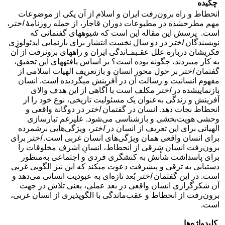
چکیده
انحطاط و راه برون‌رفت ایران و اسلام از آن یکی از موضوعات
مهم مطرح­شده در مطبوعات دوران قاجار، از جمله روزنامۀ
اختر
،
است. پرسش این مقاله این است که شیوه­های گفتمانی که
نویسندگان
اختر
در دو سال نخست انتشار برای بازنمایی ایدئولوژی
فکریشان دربارة علل عقـب­مـاندگی ایران و راه­های برون­­رفت از آن
به کار می­بردند، چگونه بوده است؟ بر اساس یافته­های این تحقیق،
گفتمان
اختر
بر حول محور انسان و بازتعریف الهیات اسلامی از
مفهوم انسانیت و رسالت آن در آفرینش می­گردیده است. انسان
بازنمایی­شده در
اختر
مکلف است با آگاهی از این هدف والای
آفرینش و زندگی به‌عنوان یک مسئولیت تاریخی، نوع خود را از
انحطاط نجات دهد. انسان در گفتمان
اختر
در دوگانة واقعی و
وحشی هویت‌بخشی و بازشناسی می‌شود. علی­رغم تبارسازی
الهیاتی برای این تعریف از انسان در
اختر
، ویژگی‌هایی برشمرده
برای انسان واقعی همان ویژگی‌های انسان غربی است.
اختر
برای
برون‌رفت انسان شرقی از انحطاط، انسانِ اشرف مخلوقات را
برای پاسداشت شأنش به کنشگری فردی و اجتماعی به‌منظور
دستیابی به ترقی و پیشرفت دعوت می­کند که این نیز الگویی غربی
است. در این گفتمان
اختر
بُعد تازه‌ای به عبودیت انسانی می‌دهد و
آن شکرگزاری انسان واقعی در بعد عملی، یعنی تلاش در جهت
برون‌رفت از انحطاط و عقب‌ماندگی با الگوپذیری از انسان غربی،
است.
کلیدواژه‌ها