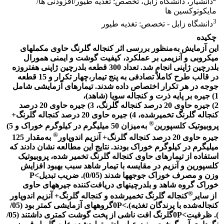
دانشیار، دانشگاه زابل، تخصص: تغذیه طیور/افزودنی ها/
مایکوتوکسین ها
3
دانشگاه زابل - تخصص: ‌تغذیه طیور
چکیده
این آزمایش
به‌منظور
بررسی اثر کنجاله گلرنگ حاوی مکمل­های
میکروبی و آنزیمی
بر عملکرد، کیفیت گوشت و ایمنی همورال
بلدرچین ژاپنی انجام شد. تعداد 300 قطعه بلدرچین ژاپنی هفت­روزه
در قالب طرح کاملاً تصادفی به پنج تیمار،
چهار تکرار و 15 قطعه
جوجه در هر تکرار اختصاص داده شدند. تیمارهای آزمایشی شامل
1)
جیره بر پایه ذرت و کنجاله سویا (شاهد)،
2) جیره حاوی 20 درصد کنجاله گلرنگ، 3) جیره حاوی 20 درصد
کنجاله گلرنگ تخمیرشده، 4) جیره حاوی 20 درصد کنجاله گلرنگ+
®
پروبیوتیک کلسپورین
به‌میزان 50 میلی­گرم در کیلوگرم خوراک و 5)
®
جیره حاوی 20 درصد کنجاله گلرنگ+ آنزیم اندوپاور
به‌مقدار 125
میلی­گرم در کیلوگرم خوراک بودند.
نتایج این مطالعه نشان دادند که
استفاده از تیمارهای حاوی کنجاله گلرنگ تخمیر شده، پروبیوتیک
کلسپورین و آنزیم در مقایسه با تیمار شاهد سبب بهبود افزایش
وزن و مصرف خوراک جوجه­ها شدند (05/
0
). ضریب تبدیل
P<
خوراک گروه شاهد و بلدرچین­های دریافت‌کننده جیره­های حاوی
®
از سایر
کنجاله گلرنگ تخمیرشده و کنجاله گلرنگ+ آنزیم اندوپاور
کنجاله
شده با
پرندگان تغذیه
).
P<
0
گروه­های آزمایشی کمتر بود (05/
). ظرفیت
P<
0
گلرنگ افت ناشی از پخت گوشت کمتری داشتند (05/