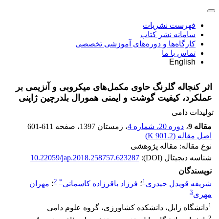
فهرست نشریات
سامانه نشر کتاب
کارگاه‌ها و دوره‌های آموزشی تخصصی
تماس با ما
English
اثر کنجاله گلرنگ حاوی مکمل‌های میکروبی و آنزیمی بر
عملکرد، کیفیت گوشت و ایمنی همورال بلدرچین ژاپنی
تولیدات دامی
مقاله 9
،
دوره 20، شماره 4
، زمستان 1397
، صفحه
601-611
اصل مقاله (
901.2 K
)
نوع مقاله: مقاله پژوهشی
شناسه دیجیتال (DOI):
10.22059/jap.2018.258757.623287
نویسندگان
2
*
1
شریفه قویدل حیدری
؛
فرزاد باقرزاده کاسمانی
؛
مهران
3
مهری
1
دانشگاه زابل، دانشکده کشاورزی، گروه علوم دامی
2