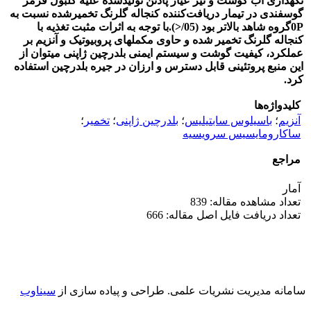
نگهداری آب گوشت و نیز عیار پادتن تولیدشده علیه گلبول قرمز
گوسفندی در تیمار دریافت‌کننده کنجاله گلرنگ تخمیرشده نسبت به
P<
0
گروه شاهد بالاتر بود (05/
).
با توجه به اثرات مثبت تغذیه با
کنجاله
گلرنگ تخمیر شده و
حاوی مکمل­های پروبیوتیک و آنزیم بر
عملکرد، کیفیت گوشت و سیستم ایمنی بلدرچین ژاپنی می­توان از
این منبع پروتئینی
قابل دسترس و ارزان در جیره بلدرچین استفاده
کرد.
کلیدواژه‌ها
آنزیم
؛
باسیلوس سابتیلیس
؛
بلدرچین ژاپنی
؛
تخمیر
؛
ساکارومایسیس سرویسیه
مراجع
آمار
تعداد مشاهده مقاله: 839
تعداد دریافت فایل اصل مقاله: 666
سامانه مدیریت نشریات علمی.
طراحی و پیاده سازی از
سیناوب