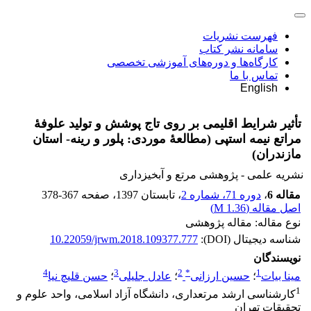
فهرست نشریات
سامانه نشر کتاب
کارگاه‌ها و دوره‌های آموزشی تخصصی
تماس با ما
English
تأثیر شرایط اقلیمی بر روی تاج پوشش و تولید علوفۀ
مراتع نیمه استپی (مطالعۀ موردی: پلور و رینه- استان
مازندران)
نشریه علمی - پژوهشی مرتع و آبخیزداری
مقاله 6
،
دوره 71، شماره 2
، تابستان 1397
، صفحه
378-367
اصل مقاله (
1.36 M
)
نوع مقاله: مقاله پژوهشی
شناسه دیجیتال (DOI):
10.22059/jrwm.2018.109377.777
نویسندگان
4
3
2
*
1
مینا بیات
؛
حسین ارزانی
؛
عادل جلیلی
؛
حسن قلیچ نیا
1
کارشناسی ارشد مرتعداری، دانشگاه آزاد اسلامی، واحد علوم و
تحقیقات تهران