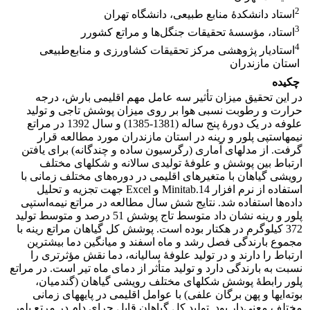
2
استاد دانشکدۀ منابع طبیعی، دانشگاه تهران
3
استاد، مؤسسۀ تحقیقات جنگل‌ها و مراتع کشورر
4
استادیار پژوهشی مرکز تحقیقات کشاورزی و منابع‌طبیعی
استان مازندران
چکیده
در این تحقیق میزان تأثیر سه عامل مهم اقلیمی بارش، درجه
حرارت و رطوبت نسبی هوا بر روی میزان پوشش تاجی و تولید
علوفه در یک دورۀ پنج ساله (1381-1385) و سال 1392 در مراتع
نیمه­استپی پلور و رینه در استان مازندران مورد مطالعه قرار
گرفت. از مدل­های آماری (رگرسیون ساده و چندگانه) برای یافتن
ارتباط بین پوشش و علوفۀ تولیدی سالانه و شکل­های مختلف
رویشی گیاهان با متغیرهای اقلیمی در دوره‌های مختلف زمانی با
استفاده از نرم افزار Minitab.14 و Excel جهت تجزیه و تحلیل
داده‌ها استفاده شد. نتایج شش سال مطالعه در مراتع نیمه‌استپی
پلور و رینه نشان داد متوسط تاج پوشش 51 درصد و متوسط تولید
372 کیلوگرم در هکتار بوده است. پوشش کل گیاهان مراتع رینه با
مجموع بارندگی فصل رشد و ماه اسفند و میانگین دما بیشترین
ارتباط را دارند و در تولید علوفۀ سالیانه، دما نقش مؤثرتری را
نسبت به بارندگی دارد و تولید متأثر از دمای ماه تیر است. در مراتع
پلور رابطۀ پوشش شکل­های مختلف رویشی گیاهان (گندمیان،
بوته‌ای­ها و پهن برگان علفی) با عوامل اقلیمی در پایه­های زمانی
مختلف معنی‌دار بود. تولید کل گیاهان قابل چرای دام در مرتع پلور