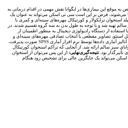
 به موقع این بیماری
ها در ایگوانا نقش مهمی در اقدام درمانی به
 می
شوند، فرض بر این است سی تی اسکن می
تواند به عنوان یک
د استخوان ترابکولار و کورتیکال مهره
های سینه
ای و کمری با
ای سبز سالم تهیه شد و با توجه به طول بدن به سه گروه تقسیم شدند. در
استفاده از دستگاه رادیولوژی دیجیتال به منظور اطمینان از
کل استئو، تصاویر مقطعی با انتخاب تصادفی مهره
های سینه
ای و
الیز آماری داده
ها توسط نرم افزار آماری
SPSS
صورت پذیرفت.
نای سبز سالم ارائه شد. از آنجایی که تراکم استخوان کورتیکال
 تأثیر
گذار بود.
نتیجه
گیری
نهایی:
از این پس می
توان از استخوان
ی اسکن می
تواند یک جایگزین عالی برای تشخیص زود هنگام