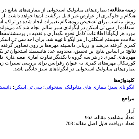
زمینه مطالعه:
بیماری
های متابولیک استخوانی از بیماری
های شایع در 
هنگام و جلوگیری از عوارض غیر قابل برگشت آن
ها خواهد داشت. از آ
روش مناسب برای تشخیص زودهنگام تغییرات ایجاد شده در تراکم اس
استفاده از سی تی اسکن در ایگوانای سبز سالم انجام شد که می
توان
مورد هر ایگوآنا اطلاعات کامل نحوه نگهداری و تغذیه در پرسشنامه
ها
سلامت سیستم اسکلتی از هر ایگوآنا تهیه شد. برای اخذ سی تی اسک
کمری گرفته می
شد و ارزیابی دانسیته مهره
ها بر روی تصاویر گرفته
نتایج:
بر اساس نتایج این تحقیق، محدوده عدد هانسفیلد استخوان ترابکو
مهره
های کمری در هر سه گروه با یکدیگر تفاوت آماری معنی
داری دا
کورتیکال مهره
های کمری به عنوان رفرانس برای بررسی تغییرات زود 
بیماری
های متابولیک استخوانی در ایگواناهای سبز خانگی باشد.
کلیدواژه‌ها
ایگوانای سبز
؛
بیماری های متابولیک استخوانی
؛
سی تی اسکن
؛
دانسی
مراجع
آمار
تعداد مشاهده مقاله: 962
تعداد دریافت فایل اصل مقاله: 708