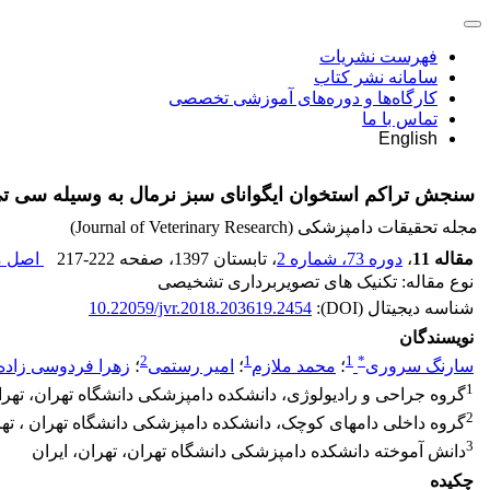
فهرست نشریات
سامانه نشر کتاب
کارگاه‌ها و دوره‌های آموزشی تخصصی
تماس با ما
English
سنجش تراکم استخوان ایگوانای سبز نرمال به وسیله سی 
مجله تحقیقات دامپزشکی (Journal of Veterinary Research)
مقاله 11
،
دوره 73، شماره 2
، تابستان 1397
، صفحه
217-222
اصل مق
نوع مقاله: تکنیک های تصویربرداری تشخیصی
شناسه دیجیتال (DOI):
10.22059/jvr.2018.203619.2454
نویسندگان
2
1
1
*
سارنگ سروری
؛
محمد ملازم
؛
امیر رستمی
؛
زهرا فردوسی زاده
1
گروه جراحی و رادیولوژی، دانشکده دامپزشکی دانشگاه تهران، تهران
2
گروه داخلی دامهای کوچک، دانشکده دامپزشکی دانشگاه تهران ، تهر
3
دانش آموخته دانشکده دامپزشکی دانشگاه تهران، تهران، ایران
چکیده