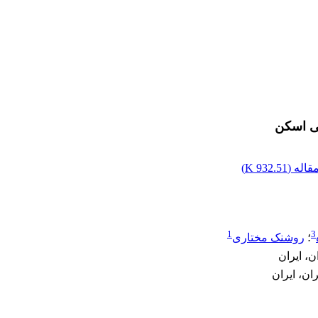
تی اسکن
اله (
932.51 K
)
1
3
؛
روشنک مختاری
، ایران
ان، ایران