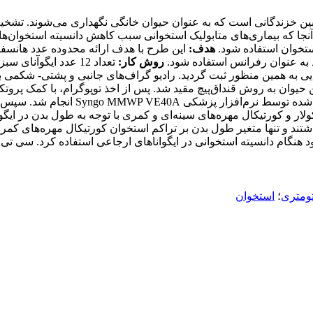
بین خزندگانی است که به عنوان حیوان خانگی نگهداری می
شوند. تشخیص
نجا که بیماری
های متابولیک استخوانی سبب کاهش دانسیته استخوان
ها
تخوان استفاده شود.
هدف:
این طرح با هدف ارائه محدوده عدد هانسفیل
د به عنوان رفرانس استفاده شود.
روش کار:
تعداد 12 عدد ایگوآن
یی به همین منظور ثبت گردید. رادیو گراف
های جانبی و پشتی- شکمی با 
ن حیوان به روش قنداق
پیچ مقید شد. پس از اخذ توپوگرام، با کمک پروت
 شده توسط نرم
افزار پزشکی
Syngo MMWP VE40A
انجام شد. سپس آن
لار و کورتیکال مهره
های سینه
ای و کمری با توجه به طول بدن در ایگوا
شتند و تنها متغیر طول بدن بر تراکم استخوان کورتیکال مهره
های کمری
هنگام دانسیته استخوانی در ایگواناهای ارجاعی استفاده کرد. سی ت
تومتری
؛
استخوان