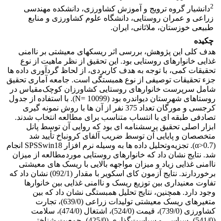
2
دانشیار گروه ترویج و آموزش کشاورزی، دانشکده مهندسی
زراعی و عمران روستایی، دانشگاه علوم کشاورزی و منابع
طبیعی خوزستان، ملاثانی، ایران.
چکیده
هدف کلی این پژوهش، بررسی اثر ریسک‏های معیشتی بر ناامنی
غذایی خانوارهای روستایی بود. این تحقیق از نظر ماهیت از نوع
تحقیقات کمی، با توجه به هدف کاربردی، از لحاظ گردآوری داده‏ ها
جزء تحقیقات توصیفی از نوع همبستگی است. جامعه آماری تحقیق
شامل سرپرست خانوارهای‏ روستایی کشاورزان کوچک‌مقیاس در
روستاهای شهرستان دیواندره بود (N= 10099). با استفاده از جدول
کرجسی و مورگان تعداد 375 نفر از آن‏ ها با روش نمونه‏ گیری
تصادفی طبقه‏ ای با انتساب متناسب برای مطالعه انتخاب شدند.
ابزار اصلی تحقیق پرسشنامه‏ ای بود که روایی آن توسط پانل
متخصصان و پایایی آن توسط ضریب آلفای کرونباخ تأیید شد
(α>0.7). تجزیه‌وتحلیل داده‏ ها به‏ وسیله نرم‏ افزار SPSSwin18 انجام
شد. نتایج نشان داد که خانوارهای روستایی موردمطالعه از میزان
ناامنی غذایی زیاد و میزان مواجهه بالایی با ریسک‏ های معیشتی
برخوردارند. نتایج آزمون کای اسکویر با مقدار (092/1) نشان داد که
تفاوت معنی‏داری بین توزیع ریسک و ناامنی غذایی بین خانوارها
وجود دارد. همچنین، نتایج تحلیل همبستگی نشان داد که بین
متغیرهای ریسک‏ معیشتی تولیدات زراعی (639/0)، تجارت
کشاورزی (739/0)، قیمت (524/0)، اشتغال (474/0)، سلامت
(541/0)، سیاسی و سیاست‌گذاری (425/0)، جمعیت شناختی