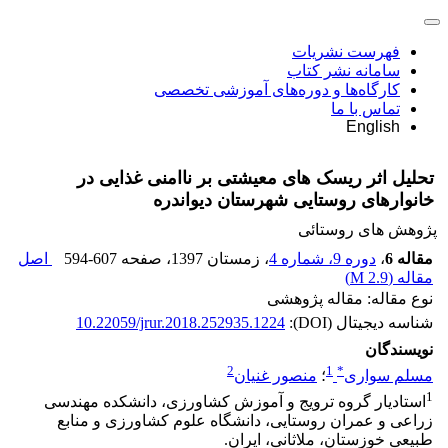
فهرست نشریات
سامانه نشر کتاب
کارگاه‌ها و دوره‌های آموزشی تخصصی
تماس با ما
English
تحلیل اثر ریسک‏ های معیشتی بر ناامنی غذایی در
خانوارهای روستایی شهرستان دیواندره
پژوهش های روستائی
مقاله 6
،
دوره 9، شماره 4
، زمستان 1397
، صفحه
594-607
اصل
مقاله (
2.9 M
)
نوع مقاله: مقاله پژوهشی
شناسه دیجیتال (DOI):
10.22059/jrur.2018.252935.1224
نویسندگان
2
1
*
مسلم سواری
؛
منصور غنیان
1
استادیار گروه ترویج و آموزش کشاورزی، دانشکده مهندسی
زراعی و عمران روستایی، دانشگاه علوم کشاورزی و منابع
طبیعی خوزستان، ملاثانی، ایران.