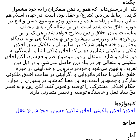
چکیده
یکی از پرسش‌هایی که همواره ذهن متفکران را به خود مشغول
کرده، ارتباط بین دین (شرع) و عقل بوده است. در جهان اسلام هم
به این مسئله پرداخته شده و به‌طور ویژه موضوع حسن و قبح در
حوزة اخلاق بحث شده است. در این مقاله گونه‌های مختلف
مناسبات میان اخلاق و دین مطرح خواهد شد و هر یک از این
رویکردها نقد و بررسی می‌شود و در نهایت با نگاهی نو به دیدگاه
مختار پرداخته خواهد شد که بر اساس آن با تفکیک میان اخلاق
مُلکی و ملکوتی نشان داده‌ایم که اخلاق مُلکی ابتنا و وابستگی به
دین ندارد و شاید مستقل از دین موضوع نظر واقع شود، لکن اخلاق
ملکوتی و متعالی جز در پناه دین حاصل نمی‌شود و در ذیل دین
تعریف و تبیین می‌شود و خودفرمانروایی و خودآیینی در حوزة
اخلاق ملکی با خدافرمانروایی و دگرآیینی در ساحت اخلاق ملکوتی
سازگار و جمع‌پذیر است، به این معنا که شاید در بسیاری از موارد
احکام اخلاقی مشترکی را توصیه و تجویز کنند، لکن روح و به تعبیر
ادقّ بنیاد فعل و خاستگاه توصیه و تحذیر متفاوتی دارند.
کلیدواژه‌ها
اخلاق
؛
اخلاق ملکوتی
؛
اخلاق مُلکی
؛
حسن و قبح
؛
شرع
؛
عقل
مراجع
آمار