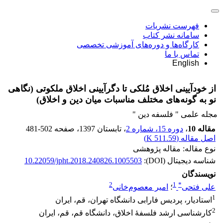
فهرست نشریات
سامانه نشر کتاب
کارگاه‌ها و دوره‌های آموزشی تخصصی
تماس با ما
English
از خودآیینی اخلاق مُلکی تا دگرآیینی اخلاق ملکوتی (نگاهی
نو به گونه‌های مختلف مناسبات میان دین و اخلاق)
مجله علمی " فلسفه دین "
مقاله 10
،
دوره 15، شماره 2
، تابستان 1397
، صفحه
481-502
اصل مقاله (
511.59 K
)
نوع مقاله: مقاله پژوهشی
شناسه دیجیتال (DOI):
10.22059/jpht.2018.240826.1005503
نویسندگان
2
1
*
علی فتحی
؛
امیر معصوم‌خانی
1
استادیار، پردیس فارابی دانشگاه تهران، قم، ایران
2
کارشناسی ارشد فلسفۀ اخلاق، دانشگاه قم، قم، ایران