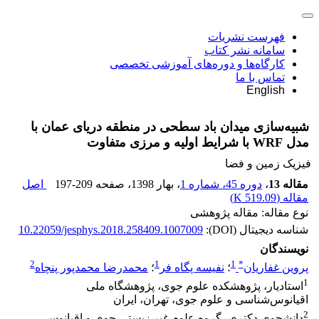
فهرست نشریات
سامانه نشر کتاب
کارگاه‌ها و دوره‌های آموزشی تخصصی
تماس با ما
English
شبیه‌سازی میدان باد سطحی در منطقه دریای عمان با
مدل WRF با شرایط اولیه و مرزی متفاوت
فیزیک زمین و فضا
مقاله 13
،
دوره 45، شماره 1
، بهار 1398
، صفحه
197-209
اصل
مقاله (
519.09 K
)
نوع مقاله: مقاله پژوهشی
شناسه دیجیتال (DOI):
10.22059/jesphys.2018.258409.1007009
نویسندگان
2
1
1
*
پروین غفاریان
؛
نفیسه پگاه فر
؛
محمدرضا محمدپور پنچاه
1
استادیار، پژوهشکده علوم جوی، پژوهشگاه ملی
اقیانوس‌شناسی و علوم جوی، تهران، ایران
2
دانشجوی دکتری، گروه علوم غیر زیستی جوی و اقیانوسی،