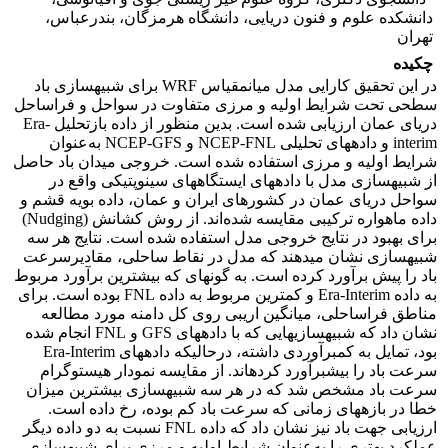
دانشکده علوم و فنون دریایی، دانشگاه هرمزگان، بندرعباس،
تهران
چکیده
در این تحقیق کارایی مدل میان­مقیاس WRF برای شبیه­سازی باد
سطحی تحت شرایط اولیه و مرزی متفاوت در سواحل و فراساحل
دریای عمان ارزیابی شده است. بدین منظور از داده بازتحلیل Era-
interim و داده­های تحلیلی NCEP-FNL و NCEP-GFS به‌عنوان
شرایط اولیه و مرزی استفاده شده است. خروجی میدان باد حاصل
از شبیه­سازی مدل با داده­های ایستگاه­های سینوپتیکی واقع در
سواحل دریای عمان در کشورهای ایران و عمان، داده بویه قشم و
داده ماهواره ترکیبی مقایسه شده‌اند. از روش کشانش (Nudging)
برای بهبود در نتایج خروجی مدل استفاده شده است. نتایج هر سه
شبیه­سازی نشان می­دهند که مدل در نقاط ساحلی، مقادیرسرعت
باد را پیش برآورد کرده است. به گونه­ای که بیشترین برآورد مربوط
به داده Era-Interim و کمترین مربوط به داده FNL بوده است. برای
مناطق فراساحلی، میانگین اریبی روی کل دامنه مورد مطالعه
نشان داد که شبیه­سازی­هایی که با داده­های GFS و FNL انجام شده
بود، تمایل به کم­برآوردی داشته، درحالی­که داده­های Era-Interim
سرعت باد را بیش­برآورد کرده­اند. از مقایسه نمودار هیستوگرام
سرعت باد مشخص شد که در هر سه شبیه­سازی بیشترین میزان
خطا در بازه­های زمانی که سرعت باد کم بوده، رخ داده است.
ارزیابی جهت باد نیز نشان داد که داده FNL نسبت به دو داده دیگر
عملکرد بهتری را به‌عنوان شرایط اولیه و مرزی برای شبیه­سازی