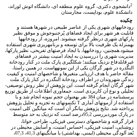
2
دانشجوی دکتری، گروه علوم منطقه ‏ای، دانشگاه اتوش لوراند،
دانشکدة علوم، بوداپست، مجارستان
چکیده
رودخانه‏های شهری یکی از عناصر طبیعی در شهرها هستند و
قابلیت هر شهر برای ایجاد فضاهای پُرجنب‏وجوش و موفق نظیر
پارک‏های شهری درنظر گرفته می‏شوند. امروزه، از رودخانه‏ها
به‏منزلة یک ظرفیت بالا برای توسعه و برنامه‏ریزی شهری استفاده
می‏شود.همچنین، رودخانه‏ها، با ایجاد فرصت‏های تفریحی، نظیر پارک‏ها،
مدیریت شهری را دررسیدن به ایجاد امنیت بیشتر در فضاهای
غیرقابل‏دفاع نزدیک می‏کنند؛ شکل‏گیری پارک ملت در کنار رودخانة
النگدره در شهر گرگان یکی از این نمونه‏هاست. در همین راستا،
مقالة حاضر با هدف ارزیابی متغیرها و شاخص‏های امنیت و کیفیت
زندگی شهروندان در اطراف رودخانة النگدره در کنار پارک ملت
شهر گرگان انجام گرفته است. این پژوهش از نظر روش توصیفی-
تحلیلی و نوع آن کاربردی است. جمع‏آوری اطلاعات از طریق توزیع
پرسش‏نامه در میان 384 نفر به‏عنوان حجم نمونه انجام شد و با
استفاده از آزمون‏های آماری T تک‏نمونه‏ای به تجزیه و تحلیل پژوهش
پرداخته شد. نتایج پژوهش بیانگر آن است که میانگین کلی امنیت
در پارک موردبررسی 95
2درصد است که نزدیک به حد متوسط
/
قرار گرفته و شاخص‏های دسترسی فیزیکی، طراحی خوانا،
روشنایی، امنیت فیزیکی، احساس امنیت، و آسایش محیطی در
بُعد آلودگی محیطی (ایمنی، بهداشتی) با میانگین‏های 41
3، 07
3،
/
/