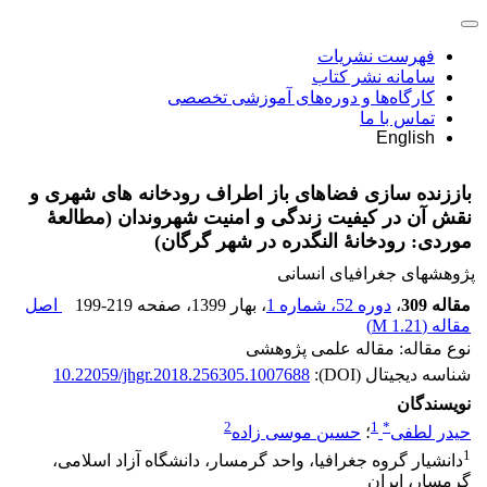
فهرست نشریات
سامانه نشر کتاب
کارگاه‌ها و دوره‌های آموزشی تخصصی
تماس با ما
English
باززنده ‏سازی فضا‏های باز اطراف رودخانه ‏های شهری و
نقش آن در کیفیت زندگی و امنیت شهروندان (مطالعۀ
موردی: رودخانۀ النگدره در شهر گرگان)
پژوهشهای جغرافیای انسانی
مقاله 309
،
دوره 52، شماره 1
، بهار 1399
، صفحه
199-219
اصل
مقاله (
1.21 M
)
نوع مقاله: مقاله علمی پژوهشی
شناسه دیجیتال (DOI):
10.22059/jhgr.2018.256305.1007688
نویسندگان
2
1
*
حیدر لطفی
؛
حسین موسی زاده
1
دانشیار گروه جغرافیا، واحد گرمسار، دانشگاه آزاد اسلامی،
گرمسار، ایران