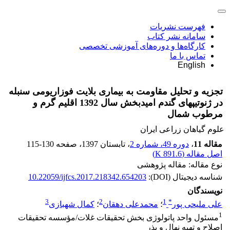
فهرست نشریات
سامانه نشر کتاب
کارگاه‌ها و دوره‌های آموزشی تخصصی
تماس با ما
English
تجزیه و تحلیل مقاومت به بیماری بلایت فوزاریومی سنبله
در ژنوتیپهای گندم امیدبخش سال 1392 اقلیم گرم و
مرطوب شمال
علوم گیاهان زراعی ایران
مقاله 11
،
دوره 49، شماره 2
، تابستان 1397
، صفحه
115-130
اصل مقاله (
891.6 K
)
نوع مقاله: مقاله پژوهشی
شناسه دیجیتال (DOI):
10.22059/ijfcs.2017.218342.654203
نویسندگان
3
2
1
*
علی ملیحی پور
؛
محمدعلی دهقان
؛
کمال شهبازی
1
مسئول واحد پاتولوژی بخش تحقیقات غلات/مؤسسه تحقیقات
اصلاح و تهیه نهال و بذر