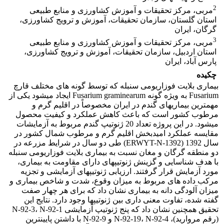
2
مربی، مرکز تحقیقات و آموزش کشاورزی و منابع طبیعی
استان گلستان، سازمان تحقیقات، آموزش و ترویج کشاورزی،
گرگان، ایران
3
مربی، مرکز تحقیقات و آموزش کشاورزی و منابع طبیعی
استان اردبیل، سازمان تحقیقات، آموزش و ترویج کشاورزی،
پارس آباد، ایران
چکیده
بیماری بلایت فوزاریومی سنبله که توسط گونه های مختلف قارچ
Fusarium به ویژه گونه Fusarium graminearum ایجاد میشود یکی از
مهمترین بیماریهای گندم در ایران مخصوصاً در اقلیم گرم و
مرطوب کشور است که باعث کاهش عملکرد و کیفیت محصول
میشود. در این پروژه تعداد 20 ژنوتیپ گندم مربوط به آزمایشات
مقایسه عملکرد امیدبخش اقلیم گرم و مرطوب شمال کشور در
سال 1392 (ERWYT-N-1392) طی دو سال در شرایط مزرعه در
دو منطقه گرگان و مغان نسبت به بیماری بلایت فوزاریومی سنبله
با هدف شناسایی و گزینش ژنوتیپهای دارای مقاومت به بیماری،
مورد آزمایش قرار گرفتند. ارزیابی ژنوتیپهای آزمایشی و تجزیه
مرکب داده های مربوط به میزان وقوع، شدت و شاخص بیماری و
میزان آلودگی دانه به بیماری نشان داد که برای هر چهار صفت
گفته شده، تفاوت معنی داری بین ژنوتیپها وجود دارد. نتایج این
تحقیق همچنین نشان داد که پنج ژنوتیپ آزمایشی N-92-3، N-92-1
(رقم مروارید)، N-92-19، N-92-4 و N-92-9 با داشتن پایینترین