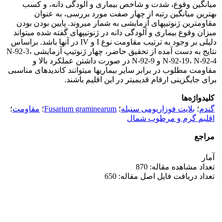
میانگین وقوع، شدت و شاخص بیماری و آلودگی دانه، و کسب
بهترین میانگین رتبه از چهار صفت مورد بررسی، به عنوان
مقاومترین ژنوتیپهای آزمایشی به شمار میروند. پایین بودن بودن
میزان وقوع بیماری و آلودگی دانه در ژنوتیپهای گفته شده میتواند
دلیلی بر وجود به ترتیب مقاومت نوع I و IV در آنها باشد. براساس
نتایج به دست آمده از تحقیق حاضر، چهار ژنوتیپ آزمایشی N-92-3،
N-92-19، N-92-4 و N-92-9 در صورت داشتن عملکرد بالا و
مقاومت مطلوب در برابر سایر بیماریها میتوانند کاندیدهای مناسبی
برای جایگزینی ارقام قدیمیتر در این اقلیم باشند.
کلیدواژه‌ها
گندم
؛
بلایت فوزاریومی سنبله
؛
Fusarium graminearum
؛
مقاومت
؛
اقلیم گرم و مرطوب شمال
مراجع
آمار
تعداد مشاهده مقاله: 870
تعداد دریافت فایل اصل مقاله: 650