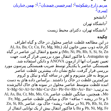
2
*
1
مریم زارع رشکوئیه
؛
امیرحسین حمیدیان
؛
بهمن جباریان
3
امیری
1
دانشجو
2
دانشگاه تهران
3
دانشگاه تهران، دکترای محیط زیست
چکیده
در این مطالعه غلظت عناصر محلول در خاک و گیاه اطراف
کارخانه ذوب مس خاتون آباد (Al, As, Ba, Cr, Cu, Fe, Mg, Mn,
Mo, Ni, Pb, Rb, S, Si, Sr, Zn) و تجمع و انتقال این عناصر در گیاه
Astragalus sp. با فاکتور انتقال مورد بررسی قرار گرفت. جهت
تعیین تغییرات انها از ازمون ANOVA و دانکن استفاده شد.
همبستگی عناصر با یکدیگر توسط ضریب همبستگی پیرسون مورد
بررسی قرار گرفت. نتایج نشان داد، بیشترین غلظت عناصر
مربوط به فلز منیزیوم و آهن در ساقه گیاه و نیکل و کروم
نیزکمترین غلظت در خاک را داشتند . براساس داده های به دست
امده غلظت متوسط عناصر محلول در نمونه های خاک آنالیزشده
به ترتیب: S>Mg>Si>Al>Sr>Mn>Cu>Zn> Pb>Fe>Rb>As> Ba>
Mo.، همچنین، میانگین غلظت عناصر Al, As, Ba, Cr, Mn, Mo, Cu,
S و Sr در ریشه > ساقه> خاک و میانگین غلظت عناصر Fe, Mg,
Ni, Pb, Rb, Si, Zn در ساقه> ریشه> خاک بود. عناصر Zn, Si, Rb,
Pb, Ni, Mg, Fe و Ba با فاکتور انتقال بیش از یک توانایی انتقال از