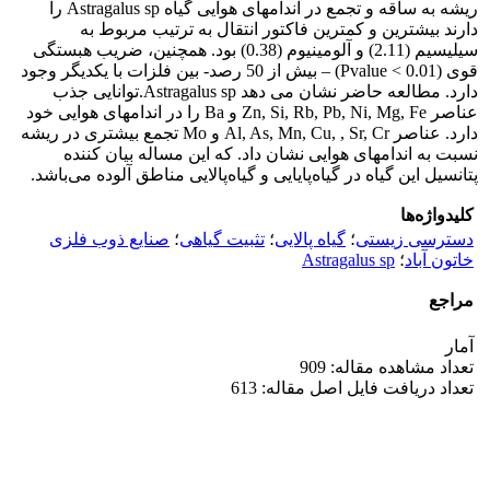
ریشه به ساقه و تجمع در اندامهای هوایی گیاه Astragalus sp را
دارند بیشترین و کمترین فاکتور انتقال به ترتیب مربوط به
سیلیسیم (2.11) و آلومینیوم (0.38) بود. همچنین، ضریب هبستگی
قوی (Pvalue < 0.01) – بیش از 50 رصد- بین فلزات با یکدیگر وجود
دارد. مطالعه حاضر نشان می دهد Astragalus sp.توانایی جذب
عناصر Zn, Si, Rb, Pb, Ni, Mg, Fe و Ba را در اندامهای هوایی خود
دارد. عناصر Al, As, Mn, Cu, , Sr, Cr و Mo تجمع بیشتری در ریشه
نسبت به اندامهای هوایی نشان داد. که این مساله بیان کننده
پتانسیل این گیاه در گیاه‌پایایی و گیاه‌پالایی مناطق آلوده می‌باشد.
کلیدواژه‌ها
دسترسی زیستی
؛
گیاه پالایی
؛
تثبیت گیاهی
؛
صنایع ذوب فلزی
خاتون آباد
؛
Astragalus sp
مراجع
آمار
تعداد مشاهده مقاله: 909
تعداد دریافت فایل اصل مقاله: 613