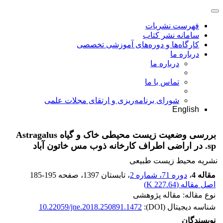
فهرست نشریات
سامانه نشر کتاب
کارگاه‌ها و دوره‌های آموزشی تخصصی
درباره ما
درباره ما
تماس با ما
شورای برنامه‌ریزی و ارتقای مجلات علمی
English
بررسی وضعیت زیست محیطی خاک و گیاه Astragalus
sp. در اراضی اطراف کارخانه ذوب مس خاتون آباد
نشریه محیط زیست طبیعی
مقاله 4
،
دوره 71، شماره 2
، تابستان 1397
، صفحه
185-195
اصل مقاله (
227.64 K
)
نوع مقاله: مقاله پژوهشی
شناسه دیجیتال (DOI):
10.22059/jne.2018.250891.1472
نویسندگان