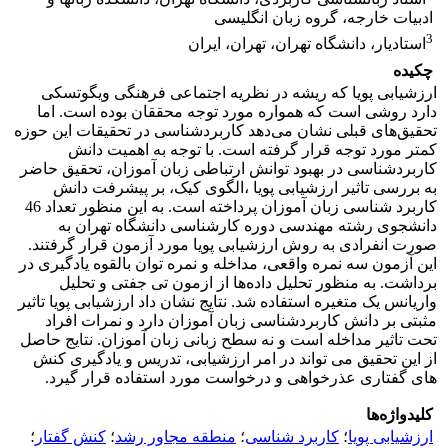
ادبیات خارجه، گروه زبان انگلیسی
3
استادیار، دانشگاه تهران، تهران، ایران
چکیده
ارزشیابی پویا که ریشه در نظریه اجتماعی فرهنگی ویگوتسکی
دارد روشی است که همواره مورد توجه محققان بوده است. اما
تحقیق‌های قبلی نشان می‌دهد کاربردشناسی در تحقیقات این حوزه
کمتر مورد توجه قرار گرفته است. با توجه به اهمیت دانش
کاربردشناسی در بهبود توانش ارتباطی زبان آموزان، تحقیق حاضر
به بررسی تاثیر ارزشیابی پویا ،الگوی کیک، بر پیشرفت دانش
کاربرد شناسی زبان آموزان پرداخته است. به این منظور تعداد 46
دانشجوی رشته مهندسی دوره کارشناسی دانشگاه تهران به
صورت انفرادی به روش ارزشیابی پویا مورد آزمون قرار گرفتند.
این آزمون سه نمره واقعی، مداخله و نمره توان بالقوه یادگیری در
برداشت. به منظور تحلیل داده‌ها از ازمون تی جفتی و تحلیل
واریانس یک متغیره استفاده شد. نتایج نشان داد ارزشیابی پویا تاثیر
مثبتی بر دانش کاربردشناسی زبان آموزان دارد و نمرات افراد
تحت تاثیر مداخله است و نه سطح زبانی زبان آموزان. نتایج حاصل
از این تحقیق می تواند در امر ارزشیابی، تدریس و یادگیری کنش
های گفتاری عذرخواهی و درخواست مورد استفاده قرار گیرد.
کلیدواژه‌ها
ارزشیابی پویا
؛
کاربرد شناسی
؛
منطقه مجاور رشد
؛
کنش گفتار
؛