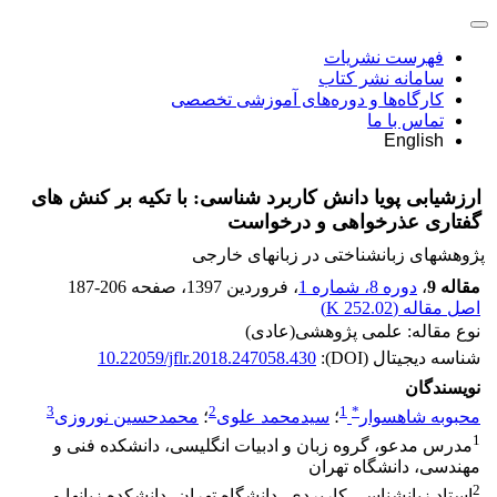
فهرست نشریات
سامانه نشر کتاب
کارگاه‌ها و دوره‌های آموزشی تخصصی
تماس با ما
English
ارزشیابی پویا دانش کاربرد شناسی: با تکیه بر کنش های
گفتاری عذرخواهی و درخواست
پژوهشهای زبانشناختی در زبانهای خارجی
مقاله 9
،
دوره 8، شماره 1
، فروردین 1397
، صفحه
187-206
اصل مقاله (
252.02 K
)
نوع مقاله: علمی پژوهشی(عادی)
شناسه دیجیتال (DOI):
10.22059/jflr.2018.247058.430
نویسندگان
3
2
1
*
محبوبه شاهسوار
؛
سیدمحمد علوی
؛
محمدحسین نوروزی
1
مدرس مدعو، گروه زبان و ادبیات انگلیسی، دانشکده فنی و
مهندسی، دانشگاه تهران
2
استاد زبانشناسی کاربردی، دانشگاه تهران، دانشکده زبانها و