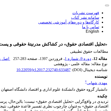
فهرست نشریات
سامانه نشر کتاب
کارگاه‌ها و دوره‌های آموزشی تخصصی
تماس با ما
English
«تحلیل اقتصادی حقوق» در کشاکش مدرنیتۀ حقوقی و پست‌
مطالعات حقوق تطبیقی
مقاله 12
،
دوره 9، شماره 1
، فروردین 1397
، صفحه
257-283
اصل مق
نوع مقاله: مقاله علمی - پژوهشی
شناسه دیجیتال (DOI):
10.22059/jcl.2017.232740.633487
نویسنده
*
مهدی شهابی
دانشیار گروه حقوق دانشکدۀ علوم اداری و اقتصاد دانشگاه اصفهان
چکیده
تردیدی در واقع‌گرایی «تحلیل اقتصادی حقوق» نیست؛ با‌این‌‌حال، پرسش
اقتصادی حقوق» به‌عنوان چارچوب نظری تفسیر قاعدة حقوقی، نتیجه‌ا
داشت. این نتایج یادآور گفتمان پست‌مدرنیتة حقوقی است. با‌این‌حال،