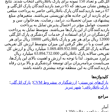
ائل‌گلی و تعداد 150 نمونه برای پارک باغلارباغی انتخاب شدند. نتایج
پژوهش نشان می‌دهد که 65 درصد بازدیدکنندگان پارک ائل‌گلی و
67 درصد بازدیدکنندگان پارک باغلارباغی حاضر به پرداخت مبلغی
برای بازدید از این جاذبه های توریستی می‌باشند. متغیر‌های مبلغ
پیشنهادی، میزان تحصیلات، درآمد، رضایت، بعدخانوار، سن و
جنسیت عوامل مؤثر در احتمال پذیرش تمایل به پرداخت
بازدیدکنندگان از این پارک‌ها می‌باشند. متوسط تمایل به پرداخت
گردشگران در ازای استفاده از خدمات گردشگری پارک ائل‌گلی
12000 ریال برای هر نفر و پارک باغلارباغی 10000 ریال برای هر
نفر است و با در نظر گرفتن این میزان متوسط ارزش کل تفریحی
سالانه پارک ائل‌گلی 1.069.409.952.000 میلیارد ریال و ارزش کل
تفریحی سالانه پارک باغلارباغی 63.894.732.000 میلیارد ریال
برآورد می‌شود.. لذا با توجه به ارزش و اهمیت بالای این پارک‌ها،
می‌بایست برنامه‌ریزان برای توسعة گردشگری و بالا بردن رفاه
بازدیدکنندگان به این منطقه توجه بیشتری داشته باشند
کلیدواژه‌ها
پارک‌های توریستی
؛
ارزشگذاری مشروط CVM
؛
پارک ائل‌گلی
؛
پارک باغلارباغی
؛
شهر تبریز
مراجع
آمار
تعداد مشاهده مقاله: 1,250