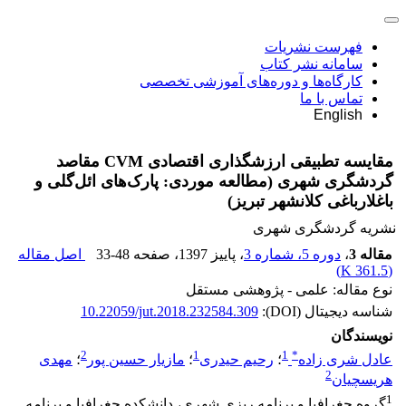
فهرست نشریات
سامانه نشر کتاب
کارگاه‌ها و دوره‌های آموزشی تخصصی
تماس با ما
English
مقایسه تطبیقی ارزشگذاری اقتصادی CVM مقاصد
گردشگری شهری (مطالعه موردی: پارک‌های ائل‌گلی و
باغلارباغی کلانشهر تبریز)
نشریه گردشگری شهری
مقاله 3
،
دوره 5، شماره 3
، پاییز 1397
، صفحه
33-48
اصل مقاله
)
361.5 K
(
نوع مقاله: علمی - پژوهشی مستقل
شناسه دیجیتال (DOI):
10.22059/jut.2018.232584.309
نویسندگان
2
1
1
*
عادل شری زاده
؛
رحیم حیدری
؛
مازیار حسین پور
؛
مهدی
2
هریسچیان
1
گروه جغرافیا و برنامه ریزی شهری، دانشکده جغرافیا و برنامه