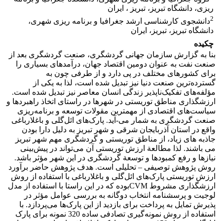
ریزی، دانشگاه تبریز، تبریز ، ایران
2
دانشجوی کارشناسی ارشد جغرافیا و برنامه ریزی شهری،
دانشگاه تبریز، تبریز، ایران
چکیده
بنا به گزارش سازمان جهانی گردشگری، صنعت گردشگری بعد از
صنعت نفت به عنوان دومین اقتصاد جهان، درآمدهای بسیاری را
برای کشورهای مختلف در پی دارد و از طرفی چون به
گسترده‌ترین صنعت دنیا نیز تبدیل شده است، لذا به یکی از
مؤلفه‌های تفکیک‌ناپذیر زندگی انسان معاصر نیز تبدیل شده است.
ارزشگذاری مناطق توریستی در شهرها در راستای اتخاذ راهبردها و
سیاست‌های اقتصادی از مهمترین مقولات توسعه و برنامه‌ریزی
صنعت گردشگری به شمار می-آید. پارک‌های ائل‌گلی و باغلارباغی
واقع در استان آذربایجان شرقی و شهر تبریز به دلیل دارا بودن
جاذبه های زیاد، از مناطق توریستی و گردشگری مهم شهر تبریز
می باشند. لذا مطالعة ارزش توریستی آن می‌تواند در پیش‌بینی
نیاز‌ها و رفع کمبود‌ها و توسعة گردشگری در این شهر مؤثر باشد.
روش پژوهش توصیفی – تحلیلی است. هدف پژوهش حاضر برآورد
ارزش توریستی پارک‌های ائل‌گلی و باغلارباغی با استفاده از روش
ارزشگذاری مشروط CVMبوده که در این راستا با استفاده از مدل
لوجیت و پرسشنامه انتخاب دوگانه به بررسی عوامل مؤثر در
پذیرش تمایل به پرداخت برای بازدید از این پارک‌ها می‌پردازد. با
استفاده از روش نمونه‌گیری تصادفی ساده 320 نمونه برای پارک