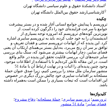
1
استاد دانشکدۀ حقوق و علوم سیاسی دانشگاه تهران
2
کارشناسی‌ارشد حقوق بین‌الملل دانشگاه تهران
چکیده
تروریسم با پیدایش جوامع انسانی آغاز شده و در بستر پیشرفت
جوامع با سرعت فزاینده‌ای خود را دگرگون کرده است. از
نوین‌ترین گونه‌های تروریسم که امروزه توجه بسیاری از
اندیشمندان را به خود جلب کرده، باید به تروریسم سایبری اشاره
کرد. این پدیده که از ابهامات تروریسم سنتی و فقدان تعریف و
توافق بر سر آن رنج می‌برد، به‌دلیل بستر بی‌همتای ارتکاب آن یعنی
فضای سایبر، دچار ابهامات بیشتری می‌شود که، سنگ بنای بررسی
سایر جنبه‌های آن، بررسی قابلیت تحقق این پدیده در عالم واقع
است. در این مقاله تلاش کرده‌ایم تا با استفاده از اطلاعات موجود،
وجود چنین پدیده‌ای را اثبات و در نهایت ارتباط آن با مادۀ 51
منشور سازمان ملل متحد را بررسی کنیم، زیرا صدق عنوان حملۀ
مسلحانه بر اقدامات سایبری خود چالش بزرگ دیگری در خصوص
این اقدامات است که تبعات بسیاری را ممکن است به‌همراه داشته
باشد.
کلیدواژه‌ها
تروریسم
؛
تروریسم سایبری
؛
حملۀ مسلحانه
؛
دفاع مشروع
؛
فضای سایبر
؛
مادۀ 51 منشور