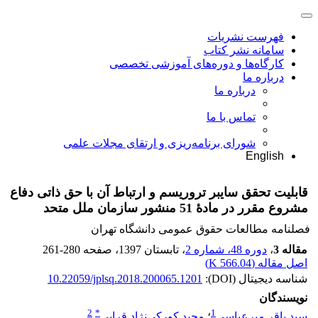
فهرست نشریات
سامانه نشر کتاب
کارگاه‌ها و دوره‌های آموزشی تخصصی
درباره ما
درباره ما
تماس با ما
شورای برنامه‌ریزی و ارتقای مجلات علمی
English
قابلیت تحقق سایبر تروریسم و ارتباط آن با حق ذاتی دفاع
مشروع مقرر در مادۀ 51 منشور سازمان ملل متحد
فصلنامه مطالعات حقوق عمومی دانشگاه تهران
مقاله 3
،
دوره 48، شماره 2
، تابستان 1397
، صفحه
261-280
اصل مقاله (
566.04 K
)
شناسه دیجیتال (DOI):
10.22059/jplsq.2018.200065.1201
نویسندگان
2
*
1
سید باقر میرعباسی
؛
مجید کورکی‌نژاد قرایی