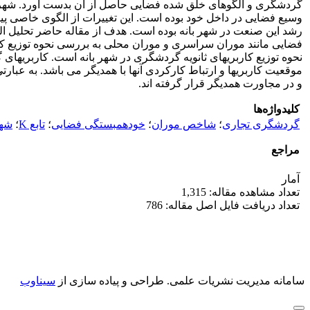
گردشگری و الگوهای خلق شده فضایی حاصل از آن بدست آورد. شهر 
وسیع فضایی در داخل خود بوده است. این تغییرات از الگوی خاصی پیرو
رشد این صنعت در شهر بانه بوده است. هدف از مقاله حاضر تحلیل الگ
فضایی مانند موران سراسری و موران محلی به بررسی نحوه توزیع کا
نحوه توزیع کاربریهای ثانویه گردشگری در شهر بانه است. کاربریهای 
موقعیت کاربریها و ارتباط کارکردی آنها با همدیگر می باشد. به ع
و در مجاورت همدیگر قرار گرفته اند.
کلیدواژه‌ها
گردشگری تجاری
؛
شاخص موران
؛
خودهمبستگی فضایی
؛
تابع K
؛
شهر
مراجع
آمار
تعداد مشاهده مقاله: 1,315
تعداد دریافت فایل اصل مقاله: 786
سامانه مدیریت نشریات علمی.
طراحی و پیاده سازی از
سیناوب