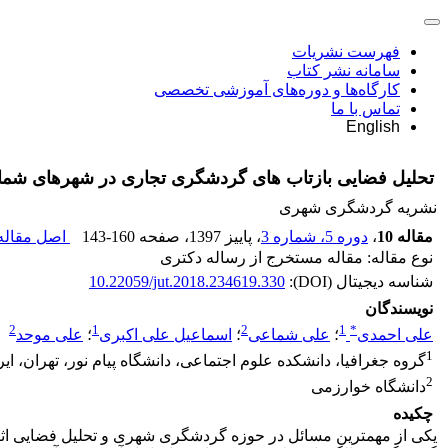
فهرست نشریات
سامانه نشر کتاب
کارگاه‌ها و دوره‌های آموزشی تخصصی
تماس با ما
English
تحلیل فضایی بازتاب های گردشگری تجاری در شهرهای شما
نشریه گردشگری شهری
مقاله 10
،
دوره 5، شماره 3
، پاییز 1397
، صفحه
143-160
اصل مقاله 
نوع مقاله: مقاله مستخرج از رساله دکتری
شناسه دیجیتال (DOI):
10.22059/jut.2018.234619.330
نویسندگان
2
1
2
1
*
علی احمدی
؛
علی شماعی
؛
اسماعیل علی اکبری
؛
علی موحد
1
گروه جغرافیا، دانشکده علوم اجتماعی، دانشگاه پیام نور، تهران، ایر
2
دانشگاه خوارزمی
چکیده
یکی از مهمترین مسائل در حوزه گردشگری شهری و تحلیل فضایی اثرات،