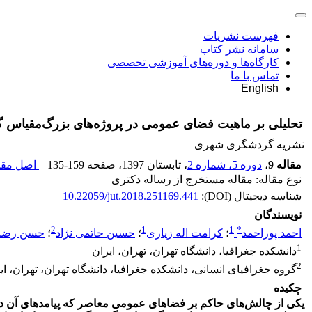
فهرست نشریات
سامانه نشر کتاب
کارگاه‌ها و دوره‌های آموزشی تخصصی
تماس با ما
English
تحلیلی بر ماهیت فضای عمومی در پروژه‌های بزرگ‌مقیاس 
نشریه گردشگری شهری
مقاله 9
،
دوره 5، شماره 2
، تابستان 1397
، صفحه
135-159
اصل مقال
نوع مقاله: مقاله مستخرج از رساله دکتری
شناسه دیجیتال (DOI):
10.22059/jut.2018.251169.441
نویسندگان
2
1
1
*
احمد پوراحمد
؛
کرامت اله زیاری
؛
حسین حاتمی نژاد
؛
حسن رضایی
1
دانشکده جغرافیا، دانشگاه تهران، تهران، ایران
2
گروه جغرافیای انسانی، دانشکده جغرافیا، دانشگاه تهران، تهران، ای
چکیده
یکی از چالش‌های حاکم بر فضاهای عمومی معاصر که پیامدهای آن د