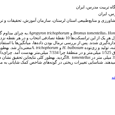
اه تربیت مدرس، ایران
رس، ایران
اورزی و منابع‌طبیعی استان لرستان، سازمان آموزش، تحقیقات و تروی
Hor
،
Bromus tomentellus
و
Agropyron trichophorum
به چرای‌ مداوم گ
شده، در مجموع اقدام به استقرار 4 ترانسکت 200 متری شد و در طول هر یک از
ه، تولید و زی‌توده
H. bulbosum
و
A. trichophorum
معنی‌دار شد. به­طو
اصلۀ ‌میان‌گره
B. tomentellus
گردید
.
به­طور کلی نتایجاین تحقیق نشان دا
دهند. شناسایی تغییرات ریختی در گونه‌های شاخص کمک شایانی به مدیری
ه