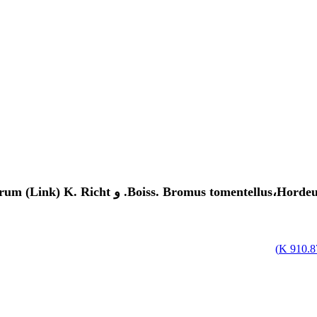
)
910.87