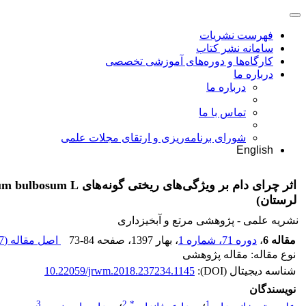
فهرست نشریات
سامانه نشر کتاب
کارگاه‌ها و دوره‌های آموزشی تخصصی
درباره ما
درباره ما
تماس با ما
شورای برنامه‌ریزی و ارتقای مجلات علمی
English
لرستان)
نشریه علمی - پژوهشی مرتع و آبخیزداری
مقاله 6
،
دوره 71، شماره 1
، بهار 1397
، صفحه
73-84
اصل مقاله (
 K
نوع مقاله: مقاله پژوهشی
شناسه دیجیتال (DOI):
10.22059/jrwm.2018.237234.1145
نویسندگان
3
2
*
1