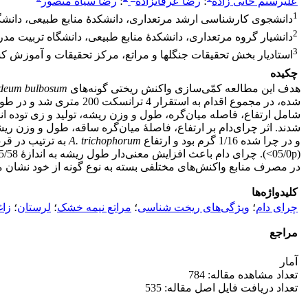
علیرستم خانی زاده
؛
رضا عرفانزاده
؛
رضا سیاه منصور
1
دانشجوی کارشناسی ارشد مرتعداری، دانشکدۀ منابع طبیعی، دانشگ
2
دانشیار گروه مرتعداری، دانشکدۀ منابع طبیعی، دانشگاه تربیت مد
3
استادیار بخش تحقیقات جنگلها و مراتع، مرکز تحقیقات و آموزش کش
چکیده
هدف این مطالعه کمّی‌سازی واکنش ‌ریختی گونه‌های
deum bulbosum
شدند. اثر چرای‌دام بر ارتفاع، فاصلۀ ‌میان‌گره ساقه، طول و وزن ریش
و در چرا شده 1/16 گرم بود و ارتفاع
A. trichophorum
به ترتیب در قرق 1/525 میلی‌متر و در منطقۀ چرا 7/334 میلی‌متر به­دست آمد. چرای‌دام بر ارتفاع و ف
(05/0p>). چرای دام باعث افزایش معنی‌دار طول ریشه به اندازۀ 35/58 میلی متر در
در مصرف منابع واکنش‌های مختلفی بسته به نوع گونه از خود نشان می­
کلیدواژه‌ها
چرای دام
؛
ویژگی‌های ریخت شناسی
؛
مراتع نیمه خشک
؛
لرستان
؛
زاغ
مراجع
آمار
تعداد مشاهده مقاله: 784
تعداد دریافت فایل اصل مقاله: 535