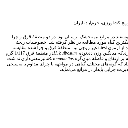
ج کشاورزی، خرم‌آباد، ایران.
وسفند در مراتع نیمه‌خشک لرستان بود. در دو منطقۀ قرق و چرا
 این ترانسکت‌ها 10 نقطۀ تصادفی انتخاب و در هر نقطه نزدیکترین گیاه مورد مطالعه در نظر گرفته شد. خصوصیات ریختی
شامل ارتفاع، فاصله میان‌گره، طول و وزن ریشه، تولید و زی توده اندازه‌گیری شدند. پس از بررسی نرمال بودن داده‌ها، میانگین‌ها با استفاده از آزمون t-test غیر زوجی بین منطقۀ قرق و چرا شده مقایسه
ری‌که میانگین وزن ذی‌توده
H. bulbosum
در منطقۀ قرق 1/117 گرم
B. tomentellus
تأثیرمعنی‌داری نداشت
د که گونه‌های مختلف گیاهی در مواجهه با چرای مداوم با به‌­­­‌‌سنجی
ت چرایی پایدار در مراتع می‌‌نماید.