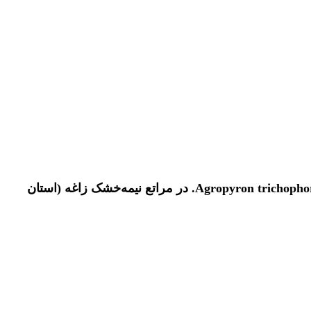
اثر چرای دام بر ویژگی‌های ریختی گونه‌های Boiss. Bromus tomentellus،Hordeum bulbosum L. و Agropyron trichophorum (Link) K. Richt. در مراتع نیمه‌خشک زاغه (استان