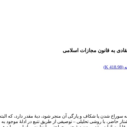
قادی به قانون مجازات اسلامی
 (
418.98 K
)
 سوراخ شدن یا شکاف و پارگی آن منجر شود، دیۀ مقدر دارد، که البته 
ار حاضر، با روشی تحلیلی – توصیفی از طریق تتبع در ادلۀ موجود به 
ابلیت اثبات مقدر بودن دیۀ چنین جراحتی را ندارند، و از این‌رو باید 