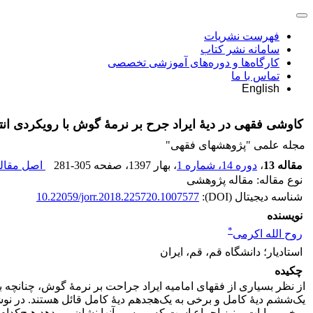
فهرست نشریات
سامانه نشر کتاب
کارگاه‌ها و دوره‌های آموزشی تخصصی
تماس با ما
English
کاوشی فقهی در دیۀ ایراد جرح بر نرمۀ گوش با رویکردی انت
مجله علمی "پژوهشهای فقهی"
مقاله 13
،
دوره 14، شماره 1
، بهار 1397
، صفحه
281-305
اصل مقاله
نوع مقاله: مقاله پژوهشی
شناسه دیجیتال (DOI):
10.22059/jorr.2018.225720.1007577
نویسنده
*
روح الله اکرمی
استادیار؛ دانشگاه قم، قم، ایران
چکیده
از نظر بسیاری از فقهای امامیه ایراد جراحت بر نرمۀ گوش، چنانچه به
یک‌ششم دیۀ کامل و برخی به یک‌هجدهم دیۀ کامل قائل هستند. در نوشت
برخی روایات و نیز اجماع است که بررسی آنها نشان می‌دهد هیچ‌کدام ق