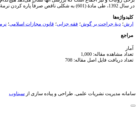
در سال 1392، طی مادۀ (601) به شکلی ناقص صرفاً پاره کردن نرمۀ گوش را مورد توجه قرار داده و طی اقدام تأمل‌برانگیزی برای آن یک‌نهم دیۀ کامل تعیین کرد، حکمی که هیچ پشتوانۀ فقهی ندارد.
کلیدواژه‌ها
ارش
؛
دیۀ جراحت بر گوش
؛
فقه جزایی
؛
قانون مجازات اسلامی
؛
نرم
مراجع
آمار
تعداد مشاهده مقاله: 1,000
تعداد دریافت فایل اصل مقاله: 708
سامانه مدیریت نشریات علمی.
طراحی و پیاده سازی از
سیناوب