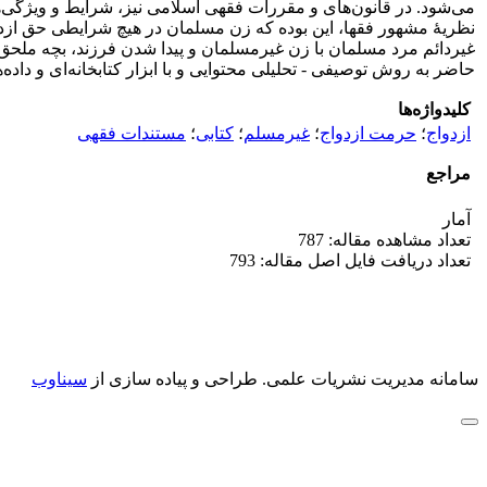
می‌شود. در قانون‌های و مقررات فقهی اسلامی نیز، شرایط و ویژگی‌
نظریۀ مشهور فقها، این بوده که زن مسلمان در هیچ شرایطی حق ازدواج
غیردائم مرد مسلمان با زن غیرمسلمان و پیدا شدن فرزند، بچه ملح
حاضر به روش توصیفی - تحلیلی محتوایی و با ابزار کتابخانه‌ای و دا
کلیدواژه‌ها
ازدواج
؛
حرمت ازدواج
؛
غیرمسلم
؛
کتابی
؛
مستندات فقهی
مراجع
آمار
تعداد مشاهده مقاله: 787
تعداد دریافت فایل اصل مقاله: 793
سامانه مدیریت نشریات علمی.
طراحی و پیاده سازی از
سیناوب