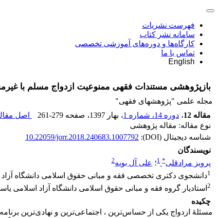
فهرست نشریات
سامانه نشر کتاب
کارگاه‌ها و دوره‌های آموزشی تخصصی
تماس با ما
English
بازپژوهشی مستندات فقهی ممنوعیت ازدواج مسلم با غیرم
مجله علمی "پژوهشهای فقهی"
مقاله 12
،
دوره 14، شماره 1
، بهار 1397
، صفحه
261-279
اصل مقاله
نوع مقاله: مقاله پژوهشی
شناسه دیجیتال (DOI):
10.22059/jorr.2018.240683.1007792
نویسندگان
2
1
*
پرویز مرادقلی
؛
علی آل بویه
1
دانشجوی دکتری تخصصی فقه و مبانی حقوق اسلامی دانشگاه آزاد 
2
استادیار گروه فقه و مبانی حقوق اسلامی دانشگاه آزاد اسلامی یاس
چکیده
مسئلۀ ازدواج یکی از حساس‌ترین ، اجتماعی‌ترین و نهادی‌ترین بر