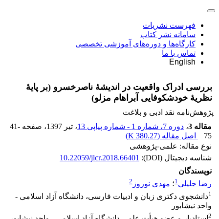
فهرست نشریات
سامانه نشر کتاب
کارگاه‌ها و دوره‌های آموزشی تخصصی
تماس با ما
English
بررسی ادراک واقعیت در اندیشۀ ناصرخسرو (بر پایۀ
نظریۀ خودشکوفایی آبراهام مزلو)
پژوهش‌نامه نقد ادبی و بلاغت
مقاله 3
،
دوره 7، شماره 1 - شماره پیاپی 13
، تیر 1397
، صفحه
41-
75
اصل مقاله (
380.27 K
)
نوع مقاله: علمی-پژوهشی
شناسه دیجیتال (DOI):
10.22059/jlcr.2018.66401
نویسندگان
2
1
رضا جلیلی
؛
مهدی نوروز
1
دانشجوی دکتری زبان و ادبیات فارسی، دانشگاه آزاد اسلامی -
واحد نیشابور
2
استادیار و عضو هیأت علمی دانشگاه آزاد اسلامی - واحد نیشابور