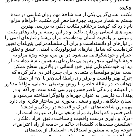
چکیده
مکتب انسان‌گرایی یکی از سه شاخۀ مهم روان‌شناسی در سدۀ
بیستم به شمار می‌رود. چهرۀ شاخص این مکتب، «آبراهام مزلو»
نام دارد که کوشید برخلاف مکاتب دیگر، به بررسی بهترین
نمونه‌های انسانی بپردازد. تأکید او در این زمینه بر رفتارهای مثبت
و مبتنی بر واقعیت انسان بوده‌است. مزلو ریشۀ رفتارهای آدمی را
در نیازهای او دانسته‌است و برای آن سلسله‌مراتبی پنج‌پله‌ای تعیین
کرده‌است که شامل نیازهای فیزیولوژیکی، ایمنی، عشق و تعلق،
احترام و خودشکوفایی می‌شود. در این بین، توجه ویژۀ مزلو به
خودشکوفایی، منجر به پیدایی نظریه‌ای به همین نام شده‌است. از
دید او، خودشکوفایی تبلور خودِ انسانی در بالاترین سطح ممکن
است. مزلو مؤلفه‌های متعددی برای چنین افرادی ذکر کرده که
«درک بهتر واقعیت و برقراری رابطۀ آسان‌تر با آن» از جملۀ
آن‌هاست. در مقالۀ حاضر، با روش توصیفی‌ـ تحلیلی، مؤلفۀ مذکور
در اندیشه و زندگی ناصرخسرو بررسی شده‌است؛ چراکه او در
پهنۀ ادب فارسی به عنوان چهره‌ای واقع‌گرا شناخته می‌شود و
انسان جایگاهی رفیع و نقشی محوری در ساختار فکری وی دارد.
مهم‌ترین شاخصه‌های «ادراک واقعیت» در زندگی و اندیشۀ
ناصرخسرو که با نظریۀ مزلو همخوانی دارد، عبارت است از:
«درک و داوری درست واقعیت و شناخت دقیق افراد دغلکار»،
«شکستن سنت‌های کلیشه‌ای حاکم بر جامعه از راه اعتراض»،
«توجه ویژه به منطق و استدلال»، «استقبال از پدیده‌های
ناشناخته»، «نبودِ ثبات روحی و ذهنی در برخی موارد» و