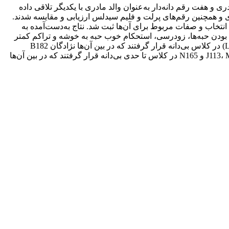
ی و هفت رقم دانه‌دار به‌عنوان والد مادری با یکدیگر تلاقی داده
ترتیب 322 و 419 نتاج به‌دست‌آمده از 28 نوع تلاقی در طی دو سال 1389 و 1390، در کنار والد پدری و همچنین رقم‌های پرلت و فلیم سیدلس ارزیابی و مقایسه شدند.
نتخاب و صفات مربوط برای آن‌ها ثبت شد. نتاج به‌دست‌آمده به
شتی بودن حبه‌ها، زودرسی، استحکام خوب حبه به خوشه و تراکم کمتر
حبه‌ها در خوشه، داشتند. در بین کل نتاج ارزیابی‌شدۀ برخی نژادگان‌ها (B182، N191، J107، B180، K79، C88، L55، A170، M90، L196 و L207) در کلاس بی‌دانه قرار گرفتند که در بین آن‌ها نژادگان B182
بزرگ‌ترین وزن حبه (2/2گرم) را داشت. همچنین نژادگان‌های مطلوبی چون J113، M91، A196، S66، I116، B186، A201، E148، H3، C95، J69، E159 و N165 در کلاس تا حدی بی‌دانه قرار گرفتند که در بین آن‌ها