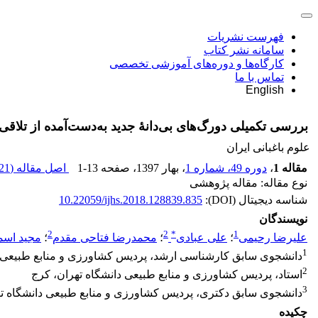
فهرست نشریات
سامانه نشر کتاب
کارگاه‌ها و دوره‌های آموزشی تخصصی
تماس با ما
English
بررسی تکمیلی دورگ‌های بی‌دانۀ جدید به‌دست‌آمده از تلاقی ب
علوم باغبانی ایران
مقاله 1
،
دوره 49، شماره 1
، بهار 1397
، صفحه
1-13
اصل مقاله (
1 M
نوع مقاله: مقاله پژوهشی
شناسه دیجیتال (DOI):
10.22059/ijhs.2018.128839.835
نویسندگان
2
2
*
1
علیرضا رحیمی
؛
علی عبادی
؛
محمدرضا فتاحی مقدم
؛
مجید اسم
1
دانشجوی سابق کارشناسی ارشد، پردیس کشاورزی و منابع طبیعی د
2
استاد، پردیس کشاورزی و منابع طبیعی دانشگاه تهران، کرج
3
دانشجوی سابق دکتری، پردیس کشاورزی و منابع طبیعی دانشگاه ته
چکیده