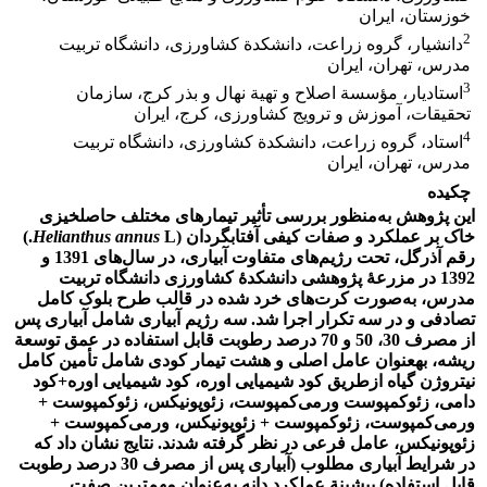
خوزستان، ایران
2
دانشیار، گروه زراعت، دانشکدة کشاورزی، دانشگاه تربیت
مدرس، تهران، ایران
3
استادیار، مؤسسة اصلاح و تهیة نهال و بذر کرج، سازمان
تحقیقات، آموزش و ترویج کشاورزی، کرج، ایران
4
استاد، گروه زراعت، دانشکدة کشاورزی، دانشگاه تربیت
مدرس، تهران، ایران
چکیده
این پژوهش به‌منظور بررسی تأثیر تیمارهای مختلف حاصلخیزی
خاک بر عملکرد و صفات کیفی آفتابگردان (
Helianthus annus
L.)
رقم آذرگل، تحت رژیم‌های متفاوت آبیاری، در سال‌های 1391 و
1392 در مزرعۀ پژوهشی دانشکدۀ کشاورزی دانشگاه تربیت
مدرس، به‌صورت کرت‌های خرد شده در قالب طرح بلوک کامل
تصادفی و در سه تکرار اجرا شد. سه رژیم آبیاری شامل آبیاری پس
از مصرف 30، 50 و 70 درصد رطوبت قابل استفاده در عمق توسعة
ریشه، به‏عنوان عامل اصلی و هشت تیمار کودی شامل تأمین کامل
نیتروژن گیاه ازطریق کود شیمیایی اوره، کود شیمیایی اوره+کود
دامی، زئوکمپوست ورمی‌کمپوست، زئوپونیکس، زئوکمپوست +
ورمی‌کمپوست، زئوکمپوست + زئوپونیکس، ورمی‌کمپوست +
زئوپونیکس، عامل فرعی در نظر گرفته شدند. نتایج نشان داد که
در شرایط آبیاری مطلوب (آبیاری پس از مصرف 30 درصد رطوبت
قابل استفاده) بیشینة عملکرد دانه به‌عنوان مهم‌ترین صفت