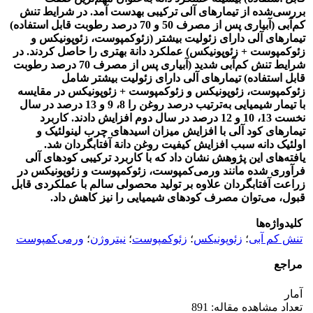
بررسی‌شده از تیمارهای آلی ترکیبی به‏دست آمد. در شرایط تنش
کم‌آبی (آبیاری پس از مصرف 50 و 70 درصد رطوبت قابل استفاده)
تیمارهای آلی دارای زئولیت بیشتر (زئوکمپوست، زئوپونیکس و
زئوکمپوست + زئوپونیکس) عملکرد دانة بهتری را حاصل کردند. در
شرایط تنش کم‌آبی شدید (آبیاری پس از مصرف 70 درصد رطوبت
قابل استفاده) تیمارهای آلی دارای زئولیت بیشتر شامل
زئوکمپوست، زئوپونیکس و زئوکمپوست + زئوپونیکس در مقایسه
با تیمار شیمیایی به‌ترتیب درصد روغن را 8، 9 و 13 درصد در سال
نخست 13، 10 و 12 درصد در سال دوم افزایش دادند. کاربرد
تیمارهای کود آلی با افزایش میزان اسیدهای چرب لینولئیک و
اولئیک دانه سبب افزایش کیفیت روغن دانة آفتابگردان شد.
یافته‌های این پژوهش نشان داد که با کاربرد ترکیبی کودهای آلی
فرآوری‌ شده مانند ورمی‌کمپوست، زئوکمپوست و زئوپونیکس در
زراعت آفتابگردان علاوه بر تولید محصولی سالم با عملکردی قابل
قبول، می‌توان مصرف کودهای شیمیایی را نیز کاهش داد.
کلیدواژه‌ها
تنش کم آبی
؛
زئوپونیکس
؛
زئوکمپوست
؛
نیتروژن
؛
ورمی‌کمپوست
مراجع
آمار
تعداد مشاهده مقاله: 891