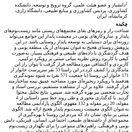
2
دانشیار و عضو هیئت علمی، گروه ترویج و توسعه، دانشکده
کشاورزی، پردیس کشاورزی و منابع طبیعی، دانشگاه رازی،
کرمانشاه، ایران
چکیده
شناخت راز و رمزهای بقای مجتمع‌های زیستی مانند زیست‌بوم‌های
پایدار و سازوکارهای بومی در معیشت پایدار این جوامع می‌تواند
روزنه‌ای برای دستیابی به توسعه‌ پایدار روستایی باشد. در این
پژوهش روستای هجیج به‌عنوان نمونه‌ای از یک منطقه‌ بومی و
هدف گردشگری با داده‌های طبیعی و فرهنگی بسیار، به‌صورت
کیفی با کاربرد روش نظریه‌ بنیانی مبتنی بر رویکرد ترکیبی،
کاربردی و اکتشافی موردمطالعه قرار گرفت تا بتوان راز این
ماندگاری را کشف کرد.در این راستا 53 نفر سرپرست خانوار از
171 خانوار این روستا (با جمعیت 571 نفر) به شیوه‌ نمونه‌گیری
هدفمند با رویکرد زنجیره‌ای مورد مصاحبه‌ عمیق نیمه ساختارمند
قرار گرفتند. علاوه بر آن، از مشاهده مستقیم، بررسی اسناد و
تجارب شخصی نیز بهره گرفته شد. سپس، نتایج تحلیل محتوا
گردید. با کدگذاری محوری و طی روند خط سیر داستانی از 4
مقوله، 20 زیر مقوله و 132 مفهوم، الگوی پارادایمی مطالعه
به‌عنوان الگوی معیشت زیست‌بوم پایدار هجیج ارائه شد. الگوی
مبتنی بر نتایج، نشان داد که مردم این روستا با بهره‌گیری از
مجموعه‌ای از داشته‌های طبیعی، اجتماعی، انسانی، فیزیکی، دانش
بومی و فرهنگی، راهبردهای متنوعی را برای نگهداری زیست‌بوم
خود از دیرباز در پیش گرفته‌اند. اما هجوم پیامدهای منفی و