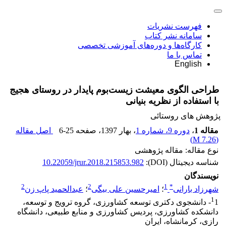
فهرست نشریات
سامانه نشر کتاب
کارگاه‌ها و دوره‌های آموزشی تخصصی
تماس با ما
English
طراحی الگوی معیشت زیست‌بوم پایدار در روستای هجیج
با استفاده از نظریه بنیانی
پژوهش های روستائی
مقاله 1
،
دوره 9، شماره 1
، بهار 1397
، صفحه
6-25
اصل مقاله
)
7.26 M
(
نوع مقاله: مقاله پژوهشی
شناسه دیجیتال (DOI):
10.22059/jrur.2018.215853.982
نویسندگان
2
2
1
*
شهرزاد بارانی
؛
امیرحسین علی بیگی
؛
عبدالحمید پاپ زن
1
1- دانشجوی دکتری توسعه کشاورزی، گروه ترویج و توسعه،
دانشکده کشاورزی، پردیس کشاورزی و منابع طبیعی، دانشگاه
رازی، کرمانشاه، ایران