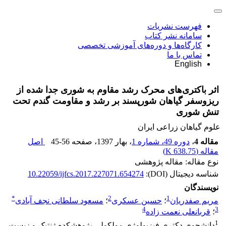
فهرست نشریات
سامانه نشر کتاب
کارگاه‌ها و دوره‌های آموزشی تخصصی
تماس با ما
English
اثر باکتری‌های محرک رشد مقاوم به شوری جدا شده از
ریزوسفر گیاهان شورپسند بر رشد و مقاومت گندم تحت
تنش شوری
علوم گیاهان زراعی ایران
مقاله 4
،
دوره 49، شماره 1
، بهار 1397
، صفحه
45-56
اصل
مقاله (
638.75 K
)
نوع مقاله: مقاله پژوهشی
شناسه دیجیتال (DOI):
10.22059/ijfcs.2017.227071.654274
نویسندگان
*
2
1
مریم صفدریان
؛
حسین عسکری
؛
مسعود سلطانی نجف آبادی
4
3
؛
قربانعلی نعمت زاده
1
دانشجوی دکتری فیزیولوژی مولکولی پژوهشکده ژنتیک و زیست