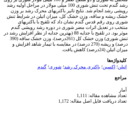
رشد گندم تحت تنش شوری 100 میلی مولار در مراحل اولیه رشد
رویشی رشد انجام شد. نتایج تاثیر باکتریهای محرک رشد بر وزن
خشک ریشه و ساقه، وزن خشک کل، میزان اتیلن در شرایط تنش
شوری روی رقم قدس گندم نشان داد که تلقیح با باکتریهای
منتخب در تعدیل اثرات مضر شوری در دوره رشد رویشی گندم
موثر بود. در تلقیح با جدایه 88 (بهترین جدایه از نظر افزایش رشد در
تنش شوری) وزن خشک کل (261درصد)، وزن خشک ساقه (390
درصد) و ریشه (270 درصد) در مقایسه با تیمار شاهد افزایش و
میزان اتیلن (24درصد) کاهش یافت.
کلیدواژه‌ها
اتیلن
؛
اکسین
؛
باکتری محرک رشد
؛
شوری
؛
گندم
مراجع
آمار
تعداد مشاهده مقاله: 1,111
تعداد دریافت فایل اصل مقاله: 1,172