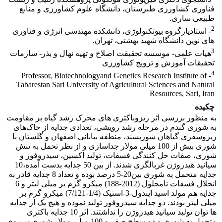
فناوری کشاورزی طبرستان، دانشگاه علوم کشاورزی و منابع
طبیعی ساری.
2
- استادیارگروه بیوتکنولوژی، دانشکده مهندسی انرژی و فناوری
های نوین دانشگاه شهید بهشتی، تهران.
3
هیات علمی- موسسه تحقیقت اصلاح و تهیه نهال و بذر- سازمات
تحقیقات آموزش و ترویج کشاورزی
4
- Professor, Biotechnologyand Genetics Research Institute of
Tabarestan Sari University of Agricultural Sciences and Natural
Resources, Sari, Iran
چکیده
به منظور بررسی اثر ریزوباکتری های محرک رشد گیاه بر مقاومت
به شوری گندم در مرحله رشد رویشی، تعدادی جدایه از خاک‌های
ریزوسفری گیاهان شورپسند، منطقه بیابانی اصفهان و گلستان با
شوری بیش از 100 میلی مولار جداسازی و از نظر تحمل به تنش
شوری، صفات حل کنندگی فسفات، تولید اکسین، سیدروفور و
سیانید هیدروژن غربالگری شدند. از بین 50 جدایه بدست آمده،10
جدایه متحمل به شوری بین20-5 درصد بوده و تعداد 8 جدایه قادر به
انحلال فسفات نامحلول (2012-188) میکرو گرم بر میلی لیتر و 6
جدایه هم مولد اسید ایندول-3-استیک (1/4-7/121) میکرو گرم بر
میلی لیتر بودند. دو جدایه سیدروفور تولید نموده و هیچ یک از جدایه
ها توان تولید سیانید هیدروژن را نداشتند. اثر 10 جدایه باکتری
متحمل به شوری و دو سطح صفر و 100 میلی مولار شوری بر روی