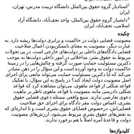
3
استادیار گروه حقوق بین‌الملل دانشگاه تربیت مدرس، تهران،
ایران
4
دانشیار گروه حقوق بین‌الملل، واحد نجف‌آباد، دانشگاه آزاد
اسلامی، نجف‌آباد، ایران
چکیده
مصونیت قضایی دولت در حاکمیت و برابری دولت‌ها ریشه دارد. به
عبارت دیگر، مصونیت به معنای ناممکن‌بودن اعمال صلاحیت
قضایی دادگاه‌های داخلی بر دولت‌های خارجی است. در پی تحولات
مربوط به حقوق بشر، مداخلاتی در امور داخلی دولت‌ها به موجب
دکترین مسئولیت حمایت صورت گرفته و چالش‌هایی را در زمینۀ
حاکمیت دولت به وجود آورده است و این سؤال را در ذهن متبادر
می‌کند که آیا دکترین مسئولیت حمایت می‌تواند مانعی برای اجرای
اصل مصونیت دولت ایجاد کند؟ در پاسخ به این سؤال، با تفکیک
قواعد شکلی از قواعد ماهوی، می‌توان مشاهده کرد که قواعد
شکلی دادرسی مانند مصونیت با قواعد ماهوی ناظر بر ماهیت
دعوی تعارضی ندارند. منبع واقعی مسئله دعوی قضایی حقوق
بشری، اغماض دولت مقر دادگاه برای اجرای حق صلاحیت
قضایی‌اش، درخصوص قضایای حقوق بشری است و تا اندازه‌ای که
به نقض‌های حقوق بشری مربوط می‌شود، ارزش‌های مصونیت
دولت و قاعدۀ آمره اصلاً با هم برخورد ندارند.
کلیدواژه‌ها