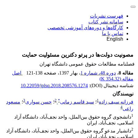
فهرست نشریات
سامانه نشر کتاب
کارگاه‌ها و دوره‌های آموزشی تخصصی
تماس با ما
English
مصونیت دولت‌ها در پرتو دکترین مسئولیت حمایت
فصلنامه مطالعات حقوق عمومی دانشگاه تهران
مقاله 8
،
دوره 48، شماره 1
، بهار 1397
، صفحه
121-138
اصل
مقاله (
354.32 K
)
شناسه دیجیتال (DOI):
10.22059/jplsq.2018.208576.1274
نویسندگان
3
2
*
1
فرزانه سیف زاده
؛
سید قاسم زمانی
؛
حسن سواری
؛
مسعود
4
راعی
1
دانشجوی گروه حقوق بین‌الملل، واحد نجف‌آباد، دانشگاه آزاد
اسلامی، نجف‌آباد، ایران
2
دانشیار مدعو گروه حقوق بین‌الملل، واحد نجف‌آباد، دانشگاه آزاد
اسلامی، نجف‌آباد، ایران