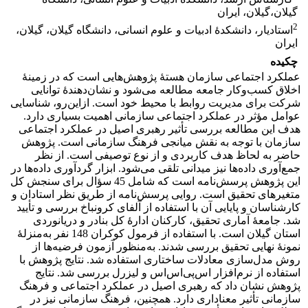
گیلان،گیلان، ایران
2
استادیار، دانشکدۀ ادبیات و علوم انسانی، دانشگاه گیلان، گیلان،
ایران
چکیده
عملکرد اجتماعی سازمان هستۀ پژوهش‌هایی است که در زمینۀ
اخلاق کسب‌و‌کار جامعه مطالعه می‌شود و نشان‌دهندۀ توانایی
شرکت برای مدیریت روابط با محیط خود است. ازاین‌رو، شناسایی
عوامل مؤثر در عملکرد اجتماعی سازمانی اهمیت بسیاری دارد.
هدف این مطالعه بررسی تأثیر رهبری اصیل در عملکرد اجتماعی
سازمان با توجه به نقش میانجی فرهنگ سازمانی است. پژوهش
حاضر به لحاظ هدف کاربردی و از نوع توصیفی است. از نظر
جمع‌آوری داده‌ها نیز میدانی تلقی می‌شود. ابزار گردآوری داده‌ها در
این پژوهش پرسش‌نامه است که شامل 45 سؤال برای سنجش کل
متغیرهای تحقیق است. روایی پرسش‌نامه از طریق نظر استادان و
کارشناسان و پایایی آن با استفاده از آلفای کرونباخ بررسی و تأیید
شد. جامعۀ آماری تحقیق، کارکنان ادارۀ ‌کل بنادر و دریانوردی
استان گیلان است. با استفاده از فرمول کوکران 148 نفر به‌منزلۀ
نمونۀ نهایی تحقیق بررسی شدند. به‌منظور آزمون فرضیه‌ها از
روش مدل‌سازی معادلات ساختاری استفاده شد. نتایج پژوهش با
استفاده از نرم‌افزار اس‌پی‌اس‌اس و لیزرل بررسی شد. نتایج
پژوهش نشان داد که رهبری اصیل در عملکرد اجتماعی و فرهنگ
سازمانی تأثیر معناداری دارد. همچنین، فرهنگ سازمانی نیز در