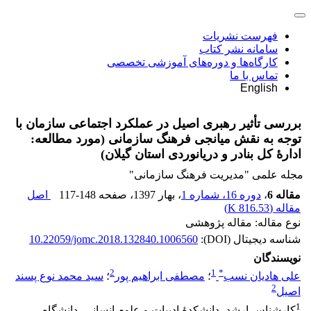
فهرست نشریات
سامانه نشر کتاب
کارگاه‌ها و دوره‌های آموزشی تخصصی
تماس با ما
English
بررسی تأثیر رهبری اصیل در عملکرد اجتماعی سازمان با
توجه به نقش میانجی فرهنگ سازمانی (مورد مطالعه:
ادارۀ ‌کل بنادر و دریانوردی استان گیلان)
مجله علمی "مدیریت فرهنگ سازمانی"
مقاله 6
،
دوره 16، شماره 1
، بهار 1397
، صفحه
117-148
اصل
مقاله (
816.53 K
)
نوع مقاله: مقاله پژوهشی
شناسه دیجیتال (DOI):
10.22059/jomc.2018.132840.1006560
نویسندگان
2
1
*
علی هادیان نسب
؛
مصطفی ابراهیم پور
؛
سید محمد نوع پسند
2
اصیل
1
کارشناس ارشد، دانشکدۀ ادبیات و علوم انسانی، دانشگاه