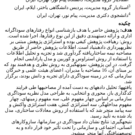
3
استادیار گروه مدیریت، پردیس دانشگاهی باختر، ایلام، ایران
4
دانشجوی دکتری مدیریت، پیام نور، تهران، ایران
چکیده
هدف:
پژوهش حاضر با هدف بازشناسی انواع رفتارهای سوداگرانه
اداری و ارائه دسته‎بندی دقیق از این نوع رفتارها، اجرا شده است.
روش: رهیافت پژوهش کیفی بوده و استراتژی پژوهش مبتنی بر
نظریه‎پردازی داده‎بنیاد است. اطلاعات پژوهش حاضر از طریق
مصاحبه نیمه ‎ساختاریافته گردآوری شد و تجزیه و تحلیل اطلاعات
با استفاده از روش استراوس و کوربین و مدل پارادایمی انجام
گرفت. در این پژوهش، نمونه‎گیری به روش نظری و هدفمند بود که
بر مبنای آن، 16 مصاحبه با مدیران، اعضای هیئت علمی و خبرگان
سازمانی که در زمینه سوداگری دارای تجربه و دانش بودند، برگزار
شد.
یافته‎ها: تحلیل داده‎های به ‎دست آمده از مصاحبه‎ها طی فرایند
کدگذاری باز، محوری و انتخابی، به طراحی مدل نظریه سوداگری
سازمانی بر اساس چهار مفهوم علی، سه مفهوم زمینه‎ای، چهار
مفهوم مداخله‎گر، سه استراتژی کنش، هفت استراتژی واکنش و
سه پیامد منجر شد که با ‎‎استفاده از روش معادلات ساختاری، مدل
یاد شده به تأیید رسید.
نتیجه‎گیری: نتایج نشان داد سوداگری در سازمان‎ها، سازوکارهای
انسانی، اجتماعی و سازمانی را تحت تأثیر خود قرار داده و به
توسعه‎نیافتگی آنها منجر می‎شود.