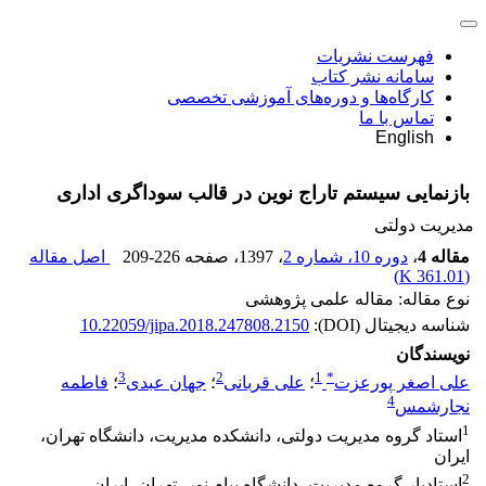
فهرست نشریات
سامانه نشر کتاب
کارگاه‌ها و دوره‌های آموزشی تخصصی
تماس با ما
English
بازنمایی سیستم تاراج نوین در قالب سوداگری اداری
مدیریت دولتی
مقاله 4
،
دوره 10، شماره 2
، 1397
، صفحه
209-226
اصل مقاله
)
361.01 K
(
نوع مقاله: مقاله علمی پژوهشی
شناسه دیجیتال (DOI):
10.22059/jipa.2018.247808.2150
نویسندگان
3
2
1
*
علی اصغر پورعزت
؛
علی قربانی
؛
جهان عبدی
؛
فاطمه
4
نجارشمس
1
استاد گروه مدیریت دولتی، دانشکده مدیریت، دانشگاه تهران،
ایران
2
استادیار گروه مدیریت، دانشگاه پیام نور، تهران، ایران