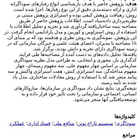
هدف:
پژوهش حاضر با هدف بازشناسی انواع رفتارهای سوداگرانه
اداری و ارائه دسته
بندی دقیق از این نوع رفتارها، اجرا شده است.
روش:
رهیافت پژوهش کیفی بوده و استراتژی پژوهش مبتنی بر
نظریه
پردازی داده
بنیاد است. اطلاعات پژوهش حاضر از طریق
مصاحبه نیمه
ساختاریافته گردآوری شد و تجزیه و تحلیل اطلاعات با
استفاده از روش استراوس و کوربین و مدل پارادایمی انجام گرفت. در
این پژوهش، نمونه
گیری به روش نظری و هدفمند بود که بر مبنای آن،
16 مصاحبه با مدیران، اعضای هیئت علمی و خبرگان سازمانی که در
زمینه سوداگری دارای تجربه و دانش بودند، برگزار شد.
یافته
ها:
تحلیل داده
های به
دست آمده از مصاحبه
ها طی فرایند
کدگذاری باز، محوری و انتخابی، به طراحی مدل نظریه سوداگری
سازمانی بر اساس چهار مفهوم علی، سه مفهوم زمینه
ای، چهار
مفهوم مداخله
گر، سه استراتژی کنش، هفت استراتژی واکنش و سه
پیامد منجر شد که
با
استفاده از روش معادلات ساختاری، مدل یاد
شده به تأیید رسید.
نتیجه
گیری:
نتایج نشان داد سوداگری در سازمان
ها، سازوکارهای
انسانی، اجتماعی و سازمانی را تحت تأثیر خود قرار داده و به
توسعه
نیافتگی آنها منجر می
شود.
کلیدواژه‌ها
سوداگری
؛
سیستم تاراج نوین
؛
منافع ملی
؛
فساد اداری
؛
عملکرد
مراجع