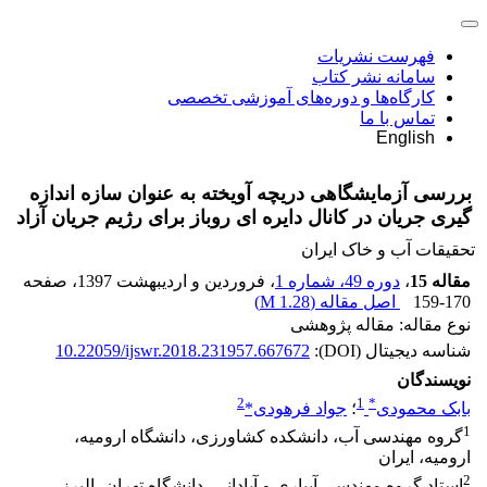
فهرست نشریات
سامانه نشر کتاب
کارگاه‌ها و دوره‌های آموزشی تخصصی
تماس با ما
English
بررسی آزمایشگاهی دریچه آویخته به عنوان سازه اندازه
گیری جریان در کانال دایره ای روباز برای رژیم جریان آزاد
تحقیقات آب و خاک ایران
مقاله 15
،
دوره 49، شماره 1
، فروردین و اردیبهشت 1397
، صفحه
159-170
اصل مقاله (
1.28 M
)
نوع مقاله: مقاله پژوهشی
شناسه دیجیتال (DOI):
10.22059/ijswr.2018.231957.667672
نویسندگان
2
1
*
بابک محمودی
؛
جواد فرهودی*
1
گروه مهندسی آب، دانشکده کشاورزی، دانشگاه ارومیه،
ارومیه، ایران
2
استاد گروه مهندسی آبیاری و آبادانی، دانشگاه تهران، البرز،