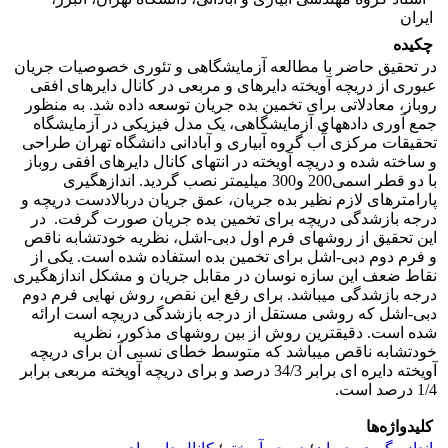
ایران
چکیده
در تحقیق حاضر با مطالعه آزمایشگاهی و تئوری خصوصیات جریان
عبوری از دریچه آویخته دایره­ای و مربعی در کانال دایره­ای افقی
روباز، معادلاتی برای تخمین بده جریان توسعه داده شد. به منظور
جمع آوری داده­های آزمایشگاهی، یک مدل فیزیکی در آزمایشگاه
تحقیقات مرکزی آّب گروه آبیاری و آبادانی دانشگاه تهران طراحی
و ساخته شده و دریچه آویخته در انتهای کانال دایره­ای افقی روباز
با دو قطر اسمی200 و300 میلیمتر نصب گردید. اندازه­گیری
پارامتر­های لازم نظیر بده جریان، عمق جریان دربالادست دریچه و
درجه باز­شدگی دریچه برای تخمین بده جریان صورت گرفت. در
این تحقیق از روش­های فرم اول دبی-اشل، نظریه خودتشابه ناقص
و فرم دوم دبی-اشل برای تخمین بده استفاده شده است. یکی از
نقاط ضعف این سازه نوسان در مقابل جریان و مشکل اندازه­گیری
درجه باز­شدگی می­باشد. برای رفع این نقص، روش نهایی فرم دوم
دبی-اشل که روشی مستقل از درجه باز­شدگی دریچه است ارائه
شده است. دقیق­ترین روش از بین روش­های مذکور، نظریه
خودتشابه ناقص می­باشد که متوسط خطای نسبی آن برای دریچه
آویخته دایره ای برابر 34/3 درصد و برای دریچه آویخته مربعی برابر
1/4 درصد است.
کلیدواژه‌ها