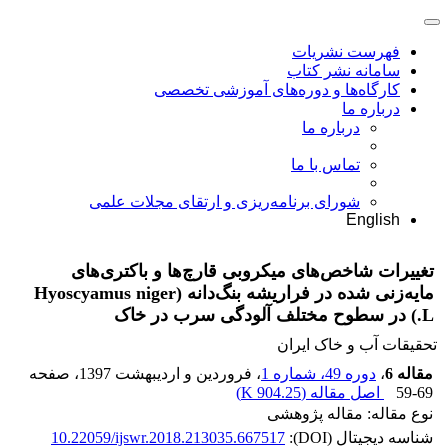
فهرست نشریات
سامانه نشر کتاب
کارگاه‌ها و دوره‌های آموزشی تخصصی
درباره ما
درباره ما
تماس با ما
شورای برنامه‌ریزی و ارتقای مجلات علمی
English
تغییرات شاخص‌های میکروبی قارچ‌ها و باکتری‌های
مایه‌زنی شده در فراریشه بنگ‌دانه (Hyoscyamus niger
L.) در سطوح مختلف آلودگی سرب در خاک
تحقیقات آب و خاک ایران
مقاله 6
،
دوره 49، شماره 1
، فروردین و اردیبهشت 1397
، صفحه
59-69
اصل مقاله (
904.25 K
)
نوع مقاله: مقاله پژوهشی
شناسه دیجیتال (DOI):
10.22059/ijswr.2018.213035.667517