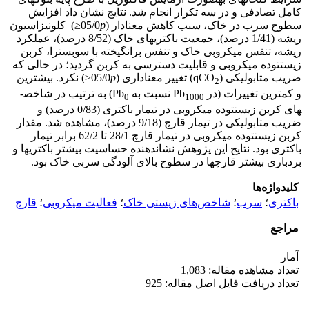
کامل تصادفی و در سه تکرار انجام شد. نتایج نشان داد افزایش
سطوح سرب در خاک، سبب کاهش معنادار (05/0
p
≤) کلونیزاسیون
ریشه (1/41 درصد)، جمعیت باکتری­های خاک (8/52 درصد)، عملکرد
ریشه، تنفس میکروبی خاک و تنفس برانگیخته با سوبسترا، کربن
زیست­توده میکروبی و قابلیت دسترسی به کربن گردید؛ در حالی که
ضریب متابولیکی (qCO
) تغییر معناداری (05/0
p
≤) نکرد. بیش­ترین
2
و کم­ترین تغییرات (در Pb
نسبت به Pb
) به ترتیب در شاخص­
0
1000
های کربن ­زیست­توده میکروبی در تیمار باکتری (0/83 درصد) و
ضریب متابولیکی در تیمار قارچ (9/18 درصد)، مشاهده شد. مقدار
کربن زیست­توده میکروبی در تیمار قارچ 28/1 تا 62/2 برابر تیمار
باکتری بود. نتایج این پژوهش نشان­دهنده حساسیت بیش­تر باکتری­ها و
بردباری بیش­تر قارچ­ها در سطوح بالای آلودگی سربی خاک بود.
کلیدواژه‌ها
باکتری
؛
سرب
؛
شاخص‌های زیستی خاک
؛
فعالیت میکروبی
؛
قارچ
مراجع
آمار
تعداد مشاهده مقاله: 1,083
تعداد دریافت فایل اصل مقاله: 925