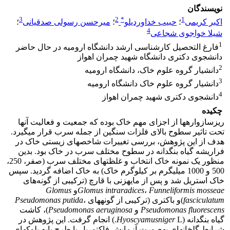
نویسندگان
3
2
*
1
اکبر کریمی
؛
حبیب خداوردیلو
؛
میرحسن رسولی صدقیانی
؛
4
شیلا خواجوی شجاعی
1
فارغ التحصیل کارشناسی ارشد دانشگاه ارومیه در حال حاضر
دانشجوی دکتری دانشگاه شهید چمران اهواز
2
دانشیار گروه علوم خاک، دانشگاه ارومیه
3
دانشیار گروه علوم خاک دانشگاه ارومیه
4
دانشجوی دکتری شهید چمران اهواز
چکیده
ریزسازواره­ها از اجزای مهم خاک بوده که جمعیت و فعالیت آنها
تحت تاثیر سطوح بالای فلزات سنگین از جمله سرب قرار می­گیرد.
هدف از این پژوهش، بررسی تغییرات شاخص­های زیستی خاک در
فراریشه گیاه بنگ­دانه در سطوح مختلف سرب در خاک بود. بدین
منظور یک نمونه خاک انتخاب و غلظت­های مختلف سرب (صفر، 250،
500 و 1000 میلی­گرم بر کیلوگرم خاک) به خاک اضافه گردید. سپس
خاک استریل شد و پس از مایه­زنی با قارچ (ترکیبی از گونه‌های
Funneliformis mosseae
،
intraradices
Glomus
و
Glomus
fasciculatum
)و باکتری (ترکیبی از گونه­های
،
Pseudomonas putida
Pseudomonas fluorescens
و
Pseudomonas aeruginosa
)­، کاشت
گیاه بنگ­دانه (
Hyoscyamusniger
L.) انجام گرفت. این پژوهش در
شرایط گلخانه­ای به­صورت آزمایش فاکتوریل با طرح پایه بلوک­های