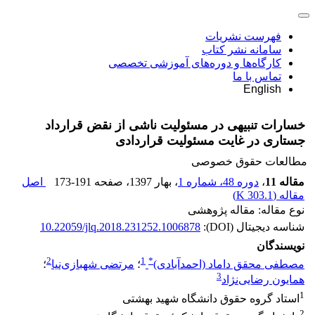
فهرست نشریات
سامانه نشر کتاب
کارگاه‌ها و دوره‌های آموزشی تخصصی
تماس با ما
English
خسارات تنبیهی در مسئولیت ناشی از نقض قرارداد
جستاری در غایت مسئولیت قراردادی
مطالعات حقوق خصوصی
مقاله 11
،
دوره 48، شماره 1
، بهار 1397
، صفحه
173-191
اصل
مقاله (
303.1 K
)
نوع مقاله: مقاله پژوهشی
شناسه دیجیتال (DOI):
10.22059/jlq.2018.231252.1006878
نویسندگان
2
1
*
مصطفی محقق داماد (احمدآبادی)
؛
مرتضی شهبازی‌نیا
؛
3
همایون رضایی‌نژاد
1
استاد گروه حقوق دانشگاه شهید بهشتی
2