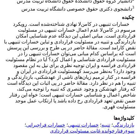
دانشیار گروه حقوق دانشکدۀ حقوق دانشگاه تربیت مدرس
3
دانشجوی دکتری حقوق خصوصی دانشگاه تربیت مدرس
چکیده
خسارات تنبیهی در کامن‌لا نهادی شناخته‌شده است. رویکرد
مرسوم در کامن‌لا عدم اعمال خسارات تنبیهی در مسئولیت
قراردادی است. مبانی اصلی این دیدگاه عدم شناسایی امکان
بازدارندگی و تنبیه در مسئولیت قراردادی و تباین خسارات تنبیهی با
نقض کارامد است. مقالۀ حاضر در پی طرح و بررسی این پرسش
است که براساس کدام مبانی می‌توان خسارات تنبیهی را در
مسئولیت قراردادی شناسایی و اعمال کرد؟ آیا در نظام مسئولیت
قراردادی فرانسه و ایران توجیه نظری برای نیل به این مقصود
وجود دارد؟ به‌نظر می‌رسد کهمسئولیت قراردادی در ایران و
فرانسه در کنار ترمیم زیان‌های ناشی از عهدشکنی، بازدارندگی و
تنبیه را هم در نظر دارد. مقالۀ حاضر در پی اثبات این دیدگاه است
که رفتار عهدشکن و وجود عنصری که تنبیه را توجیه می‌کند،
شاخص اعمال و شناسایی خسارات تنبیهی است؛ خواه این رفتار
ضمن نقض تعهد قراردادی رخ داده باشد یا ارتکاب عمل موجد
مسئولیت قهری.
کلیدواژه‌ها
بازدارندگی
؛
تنبیه
؛
خسارات تنبیهی
؛
خسارات فراجبرانی
؛
سوءرفتارخوانده غایت مسئولیت قراردادی