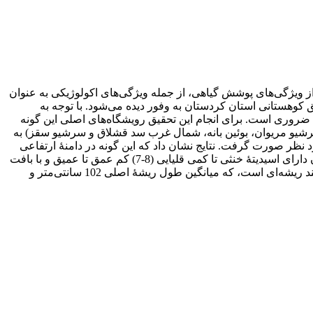
ز ویژگی‌های پوشش گیاهی، از جمله ویژگی‌های اکولوژیکی به عنوان
 کوهستانی استان کردستان به وفور دیده می‌شود. با توجه به
روری است. برای انجام این تحقیق رویشگاه‌های اصلی این گونه
 در مجموع پنج رویشگاه (سارال دیواندره، سرشیو مریوان، بوئین بانه، شمال غرب سد قشلاق و سرشیو سقز) به
ظر صورت گرفت. نتایج نشان داد که این گونه در دامنۀ ارتفاعی
3000-1600 متر از سطح دریا با بارندگی 700-400 میلی‌متر به خوبی رشد می‌کند و تراکم آن با افزایش ارتفاع کاهش می‌یابد. خاک رویشگاه آن دارای اسیدیتۀ خنثی تا کمی قلیایی (8-7) کم عمق تا عمیق و با بافت
متوسط است. رشد رویشی گیاه از هفتۀ اول فروردین شروع می‌شود و در اواسط خرداد گیاه به بذردهی می‌رسد. این گیاه دارای سیستم چند ریشه‌ای است، که میانگین طول ریشۀ اصلی 102 سانتی‌متر و