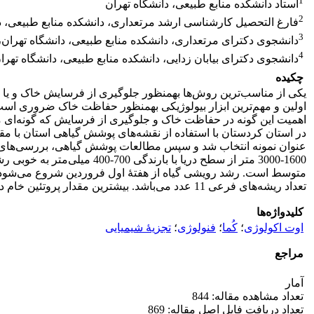
1
استاد دانشکده منابع طبیعی، دانشگاه تهران
2
فارغ التحصیل کارشناسی ارشد مرتعداری، دانشکده منابع طبیعی، دا
3
دانشجوی دکترای مرتعداری، دانشکده منابع طبیعی، دانشگاه تهران، 
4
دانشجوی دکترای بیابان زدایی، دانشکده منابع طبیعی، دانشگاه تهران
چکیده
یکی از مناسب‌ترین روش‌ها به­منظور جلوگیری از فرسایش خاک و یا 
اولین و مهم‌ترین ابزار بیولوژیکی به­منظور حفاظت خاک ضروری است. 
اهمیت این گونه در حفاظت خاک و جلوگیری از فرسایش که گونه‌ای 
عنوان نمونه انتخاب شد و سپس مطالعات پوشش گیاهی، بررسی‌های خا
تعداد ریشه‌های فرعی 11 عدد می‌باشد. بیشترین مقدار پروتئین خام در مرحلۀ رویشی و کمترین مقدار آن در مرحلۀ بذردهی است.
کلیدواژه‌ها
اوت اکولوژی
؛
کُما
؛
فنولوژی
؛
تجزیۀ شیمیایی
مراجع
آمار
تعداد مشاهده مقاله: 844
تعداد دریافت فایل اصل مقاله: 869