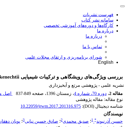
فهرست نشریات
سامانه نشر کتاب
کارگاه‌ها و دوره‌های آموزشی تخصصی
درباره ما
درباره ما
تماس با ما
شورای برنامه‌ریزی و ارتقای مجلات علمی
English
بررسی ویژگی‌های رویشگاهی و ترکیبات شیمیایی Ferula hausskenechtii
نشریه علمی - پژوهشی مرتع و آبخیزداری
مقاله 2
،
دوره 70، شماره 4
، زمستان 1396
، صفحه
837-849
اصل مق
نوع مقاله: مقاله پژوهشی
شناسه دیجیتال (DOI):
10.22059/jrwm.2017.201316.975
نویسندگان
3
2
1
*
حسین آذرنیوند
؛
صدیق محمدی
؛
صادق حسین نیایی
؛
پویان دهقان