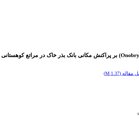
 مقاله (
1.37 M
)