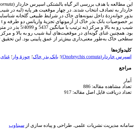
این مطالعه با هدف بررسی اثر گیاه بالشتکی اسپرس خاردار (
cornuta
بذور جوانه‌زدۀ داخل نمونه‌های خاک در شرایط طبیعی گلخانه شناسایی
سطحی خاک به‌طور معنی‌داری بیش‌تر از عمق پایینی بود. این تحقیق تأ
کلیدواژه‌ها
اسپرس خاردار(Onobrychis cornuta)
؛
بانک بذر خاک
؛
حوزۀ واز
؛
غنای 
مراجع
آمار
تعداد مشاهده مقاله: 886
تعداد دریافت فایل اصل مقاله: 917
سامانه مدیریت نشریات علمی.
طراحی و پیاده سازی از
سیناوب