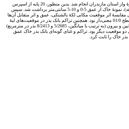
) بر پراکنش مکانی بانک بذر خاک در مراتع کوهستانی حوزۀ واز استان مازندران انجام شد. بدین ‌منظور، 20 پایه از اسپرس
خاردار به تصادف انتخاب شدند. در چهار موقعیت هر پایه (لبه در شیب رو به بالا، لبه در شیب رو به پایین، مرکز و بیرون به‌عنوان منطقۀ شاهد)، نمونۀ خاک از عمق 5-0 و 10-5 سانتی‌متر برداشت شد. سپس
 مقایسۀ اثر موقعیت مکانی لکۀ بالشتکی، عمق و اثر متقابل آن‌ها
بر خصوصیات بانک بذر خاک از آزمون­های تجزیۀ واریانس دو طرفه و t جفتی استفاده شد. نتایج نشان داد که اثر موقعیت و عمق بر تراکم درسطح 01/0 معنی‌دار بود. همچنین تراکم بانک بذر در موقعیت‌های لبۀ
شیب رو به بالا و مرکز (به ترتیب با میانگین 5437 و 5/4099 بذر در مترمربع) به‌طور معنی‌داری بیشتر از تراکم در موقعیت‌های لبۀ شیب رو پایین و بیرون (به ترتیب با میانگین، 5/2685 و 8/2413 بذر در مترمربع)
 میانگین 7/9 و 5/9) به‌طور معنی‌داری بیشتر از غنای گونه‌ای دو موقعیت‌ دیگر بود. تراکم و غنای گونه‌ای بانک بذر خاک عمق
بذر خاک را ثابت کرد.