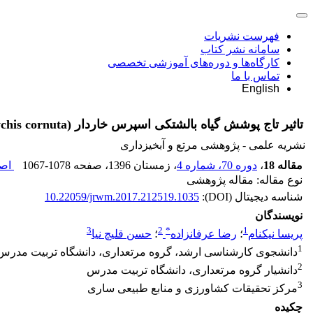
فهرست نشریات
سامانه نشر کتاب
کارگاه‌ها و دوره‌های آموزشی تخصصی
تماس با ما
English
تاثیر تاج پوشش گیاه بالشتکی اسپرس خاردار (Onobrychis cornuta) بر پراکنش مکانی بانک بذر خاک در مراتع کوهستانی حوزۀ واز
نشریه علمی - پژوهشی مرتع و آبخیزداری
مقاله 18
،
دوره 70، شماره 4
، زمستان 1396
، صفحه
1067-1078
اصل
نوع مقاله: مقاله پژوهشی
شناسه دیجیتال (DOI):
10.22059/jrwm.2017.212519.1035
نویسندگان
3
2
*
1
پریسا نیکنام
؛
رضا عرفانزاده
؛
حسن قلیچ نیا
1
دانشجوی کارشناسی ارشد، گروه مرتعداری، دانشگاه تربیت مدرس
2
دانشیار گروه مرتعداری، دانشگاه تربیت مدرس
3
مرکز تحقیقات کشاورزی و منابع طبیعی ساری
چکیده