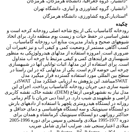
دانشیار، گروه جغرافیا، دانشگاه هرمزگان، هرمزگان
3
دانشیار، گروه کشاورزی و آبیاری، دانشگاه تهران
4
استادیار،گروه کشاورزی، دانشگاه هرمزگان
چکیده
رودخانه گاماسیاب یکی از پنج شاخه اصلی رودخانه کرخه است و
نقش اساسی در حفظ حیات و زیست بوم منطقه دارد. برای اتخاذ
شیوه­های صحیح و پایدار مدیریت منابع آب رودخانه گاماسیاب،
کسب آگاهی مستمر از وضعیت کمی و کیفی آب و نیز تغییرات آن
ضروری است. امروزه استفاده از مدل­های هیدرولوژیکی به منظور
شبیه­سازی فرآیندهای کمی و کیفی مرتبط با چرخه آب متداول
است. برای استفاده از این مدل­ها، اثبات توانایی آن­ها در شبیه­سازی
چرخه آبی حوضه لازم است. یکی از مدل­هایی که در این راستا در
سطح بین المللی مورد استفاده گسترده قرار می­گیرد مدل
SWATمی­باشد. این پژوهش به ارزیابی عملکرد مدل SWATدر
شبیه ­سازی دبی جریان رودخانه گاماسیاب پرداخت. اجرای این
مدل نیاز به نقشه­رقومی ارتفاع (DEM)، نقشه خاک، نقشه کاربری
اراضی و طبقه­بندی شیب دارد. در ابتدا دبی جریان با گام زمانی
روزانه در ایستگاه هیدرومتری پلچهر با استفاده از داده­های بارش
دو ایستگاه سینوپتیک و سه ایستگاه هواشناسی و دمای حداقل و
حداکثر روزانه­ی دو ایستگاه سینوپتیک کرمانشاه و همدان برای
دوره 1977-1995 میلادی واسنجی و سپس برای دوره 1996-2005
میلادی اعتبار­سنجی شد. ضرایب آماری شامل ضریب
2