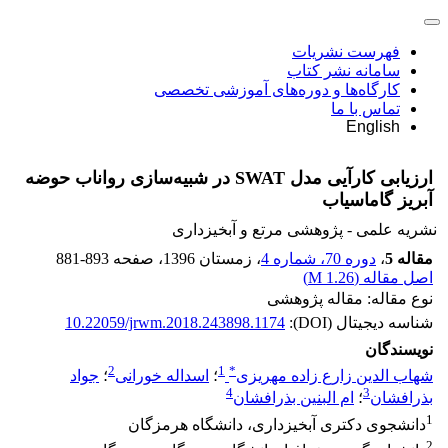
فهرست نشریات
سامانه نشر کتاب
کارگاه‌ها و دوره‌های آموزشی تخصصی
تماس با ما
English
ارزیابی کارآیی مدل SWAT در شبیه‌سازی رواناب حوضه
آبریز گاماسیاب
نشریه علمی - پژوهشی مرتع و آبخیزداری
مقاله 5
،
دوره 70، شماره 4
، زمستان 1396
، صفحه
881-893
اصل مقاله (
1.26 M
)
نوع مقاله: مقاله پژوهشی
شناسه دیجیتال (DOI):
10.22059/jrwm.2018.243898.1174
نویسندگان
2
1
*
شهاب الدین زارع زاده مهریزی
؛
اسداله خورانی
؛
جواد
4
3
بذرافشان
؛
ام البنین بذرافشان
1
دانشجوی دکتری آبخیزداری، دانشگاه هرمزگان
2