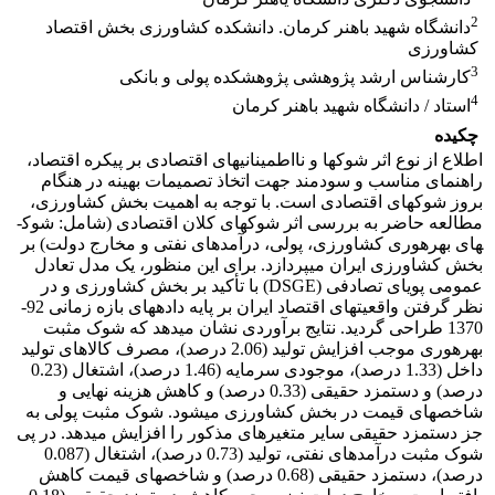
2
دانشگاه شهید باهنر کرمان. دانشکده کشاورزی بخش اقتصاد
کشاورزی
3
کارشناس ارشد پژوهشی پژوهشکده پولی و بانکی
4
استاد / دانشگاه شهید باهنر کرمان
چکیده
اطلاع از نوع اثر شوک­ها و نااطمینانی­های اقتصادی بر پیکره اقتصاد،
راهنمای مناسب و سودمند جهت اتخاذ تصمیمات بهینه در هنگام
بروز شوک­های اقتصادی است. با توجه به اهمیت بخش کشاورزی،
مطالعه حاضر به بررسی اثر شوک­های کلان اقتصادی (شامل: شوک­
های بهره­وری کشاورزی، پولی، درآمدهای نفتی و مخارج دولت) بر
بخش کشاورزی ایران می­پردازد. برای این منظور، یک مدل تعادل
عمومی پویای تصادفی (DSGE) با تأکید بر بخش کشاورزی و در
نظر گرفتن واقعیت­های اقتصاد ایران بر پایه داد­ه­های بازه زمانی 92-
1370 طراحی گردید. نتایج برآوردی نشان می­دهد که شوک مثبت
بهره­وری موجب افزایش تولید (2.06 درصد)، مصرف کالاهای تولید
داخل (1.33 درصد)، موجودی سرمایه (1.46 درصد)، اشتغال (0.23
درصد) و دستمزد حقیقی (0.33 درصد) و کاهش هزینه نهایی و
شاخص­های قیمت در بخش کشاورزی می­شود. شوک مثبت پولی به
جز دستمزد حقیقی سایر متغیرهای مذکور را افزایش می­دهد. در پی
شوک مثبت درآمدهای نفتی، تولید (0.73 درصد)، اشتغال (0.087
درصد)، دستمزد حقیقی (0.68 درصد) و شاخص­های قیمت کاهش