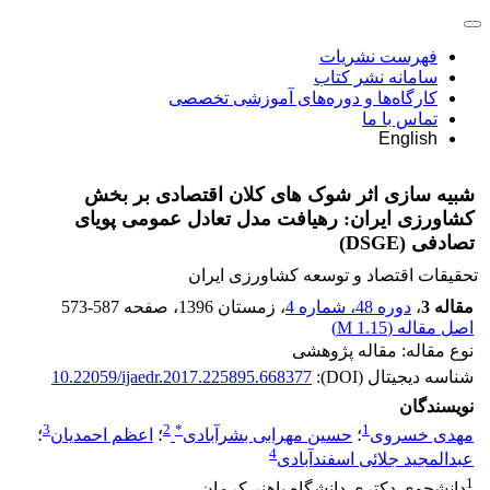
فهرست نشریات
سامانه نشر کتاب
کارگاه‌ها و دوره‌های آموزشی تخصصی
تماس با ما
English
شبیه سازی اثر شوک های کلان اقتصادی بر بخش
کشاورزی ایران: رهیافت مدل تعادل عمومی پویای
تصادفی (DSGE)
تحقیقات اقتصاد و توسعه کشاورزی ایران
مقاله 3
،
دوره 48، شماره 4
، زمستان 1396
، صفحه
573-587
اصل مقاله (
1.15 M
)
نوع مقاله: مقاله پژوهشی
شناسه دیجیتال (DOI):
10.22059/ijaedr.2017.225895.668377
نویسندگان
3
2
*
1
مهدی خسروی
؛
حسین مهرابی بشرآبادی
؛
اعظم احمدیان
؛
4
عبدالمجید جلائی اسفندآبادی
1
دانشجوی دکتری دانشگاه یاهنر کرمان