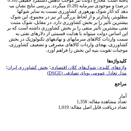
یافته است. مخارج دولت نیز موجب کاهش دستمزد حقیقی (0.18
درصد) و موجودی سرمایه (0.28) می­گردد. بررسی نتایج نشان می­
دهد که آثار شوک­ بهره­وری کشاورزی نسبت به سایر شوک­ها
مطلوب­تر، پایدارتر و از لحاظ بزرگی اثر نیز در مجموع، این شوک
بیشترین تأثیر را بر بخش کشاورزی دارد. در مقابل، شوک مثبت
نفتی بیشترین تأثیر منفی را بر بخش کشاورزی داشته است که بر
این اساس دولت می­تواند با هدایت قسمتی از دلار­های نفتی به
سمت واردات کالاهای سرمایه­ای و نهاده­های تکنولوژیک در بخش
کشاورزی، به­جای واردات کالاهای مصرفی و تضعیف کشاورزی،
موجبات تقویت بنیه این بخش را فراهم آورد.
کلیدواژه‌ها
واژه‌های کلیدی: شوک‌های کلان اقتصادی
؛
بخش کشاورزی ایران
؛
مدل تعادل عمومی پویای تصادفی (DSGE)
مراجع
آمار
تعداد مشاهده مقاله: 1,358
تعداد دریافت فایل اصل مقاله: 1,019