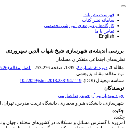
فهرست نشریات
سامانه نشر کتاب
کارگاه‌ها و دوره‌های آموزشی تخصصی
تماس با ما
English
بررسی اندیشه‌ی شهرسازی شیخ شهاب الدین سهروردی
نظریه‌های اجتماعی متفکران مسلمان
مقاله 3
،
دوره 6، شماره 2
، 1395
، صفحه
253-276
اصل مقاله (
.26 K
نوع مقاله: مقاله پژوهشی
شناسه دیجیتال (DOI):
10.22059/jstmt.2018.238194.1119
نویسندگان
*
جواد مهدیان‌پور
؛
حمیدرضا صارمی
شهرسازی، دانشکده هنر و معماری، دانشگاه تربیت مدرس، تهران، ا
چکیده
چکیده
امروزه با گسترش مسائل و مشکلات در کشورهای مختلف جهان و ناکارآ
جمله شهرسازی را دوچندان می‌کند، بهره‌گیری از مبانی نظری و اصو