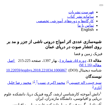
فهرست نشریات
سامانه نشر کتاب
کارگاه‌ها و دوره‌های آموزشی تخصصی
تماس با ما
English
شبیه‌سازی عددی اثر امواج درونی ناشی از جزر و مد بر
روی انتشار صوت در دریای عمان
فیزیک زمین و فضا
مقاله 13
،
دوره 44، شماره 1
، بهار 1397
، صفحه
215-225
اصل
مقاله (
1.16 M
)
شناسه دیجیتال (DOI):
10.22059/jesphys.2018.221834.1006867
نویسندگان
2
*
1
سید حبیب اله حسینی
؛
محمد اکبری نسب
؛
محمد رضا خلیل
3
آبادی
1
دانش آموخته کارشناسی ارشد، گروه فیزیک دریا، دانشکده علوم
دریایی و اقیانوسی، دانشگاه مازندران، ایران
2
استادیار، گروه فیزیک دریا، دانشکده علوم دریایی و اقیانوسی،