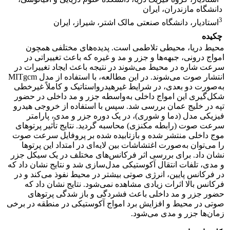
دانشگاه مازندران، ایران
3
استادیار، دانشگاه صنعتی مالک اشتر، شیراز، ایران
چکیده
محیط دریا، محیطی تلاطمی است. پدیده‌های مختلفی همچون
امواج درونی، جبهه‌ها و جزر و مد و غیره که باعث تغییراتی در
سرعت شاره در محیط می‌شوند در نتیجه باعث ایجاد تغییرات در
انتشار صوت می‌شوند. در این مطالعه، با استفاده از مدل MITgcm
به‌صورت دو بعدی، در شرایط غیرهیدرواستاتیک و کاملاً غیرخطی
شکل‌گیری این امواج داخلی به‌واسطه جزر و مد داخلی در حضور
تپه در خلیج عمان بررسی شد. سپس با استفاده از خروجی هیدرو
فیزیکی مدل (دما و شوری)، در یک دوره جزر و مدی، پارامتر
سرعت صوت (رابطه مکنزی) محاسبه گردید. نتایج تأثیر پرتوهای
موج داخلی منتشر شده و بازتابیده شده بر پروفایل سرعت صوت
را می‌توان به‌صورت اغتشاشات بین لایه‌ای در امتداد این پرتوها
نشان داد. برای بررسی اثر فرکانس‌های مختلف در یک سیکل جزر
و مدی، تلفات انتقال آکوستیکی مدل‌سازی شد و نتایج نشان داد که
در فرکانس پایین، انرژی صوتی بیشتر در محیط نفوذ می‌کند و در
فرکانس بالا اثرات زیادی مشاهده نمی‌شود. نتایج نشان داد که
حضور جزر و مد داخلی باعث فشردگی و باز شدگی پرتوهای
صوتی در محیط و افزایش برد امواج آکوستیکی در منطقه در برخی
زمان‌ها جزر و مدی می‌شود.