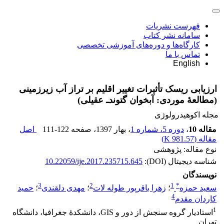
فهرست نشریات
سامانه نشر کتاب
کارگاه‌ها و دوره‌های آموزشی تخصصی
تماس با ما
English
ارزیابی ریسک تأثیرات تغییر اقلیم بر تراز آب زیرزمینی
(مطالعۀ موردی: آبخوان گتوند‌ـ عقیلی)
مجله اکوهیدرولوژی
مقاله 10
،
دوره 5، شماره 1
، بهار 1397
، صفحه
111-122
اصل
مقاله (
981.57 K
)
نوع مقاله: پژوهشی
شناسه دیجیتال (DOI):
10.22059/ije.2017.235715.645
نویسندگان
3
2
1
*
سعید حمزه
؛
زهرا باقرپور طوله‏ لات
؛
مهدی دلقندی
؛
حمید
4
کاردان مقدم
1
استادیار گروه سنجش از دور و GIS، دانشکدۀ جغرافیا، دانشگاه
تهران