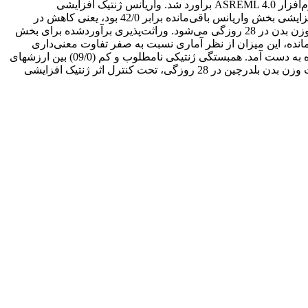
بلدرچین در سن 28 روزگی استفاده شد. فراسنجه‌­های ژنتیکی با استفاده از مدل آماریDouble Hierarchical Generalized Linear Model در نرم‌افزار ASREML 4.0 برآورد شد. واریانس ژنتیک افزایشی
برآوردشده برای بخش میانگین و بخش واریانس باقی‌مانده به ترتیب 55/189 و 18/0 و از نظر آماری معنی‌دار بودند (01/0P<). انحراف معیار افزایشی بخش واریانس باقی‌مانده برابر 42/0 بود، یعنی کاهش در
میانگین ارزش­های اصلاحی بخش واریانس باقی‌مانده به میزان یک انحراف معیار ژنتیک افزایشی سبب 42 درصد افزایش در میزان یکنواختی وزن بدن در 28 روزگی می‌شود. وراثت‌پذیری برآوردشده برای بخش
ه‌رغم کم بودن وراثت‌پذیری بخش واریانس باقی‌مانده، این میزان از نظر آماری نسبت به صفر تفاوت معنی‌داری
داشت (01/0P<). همبستگی رتبه­ای اسپیرمن کمتری (094/0) بین ارزشهای اصلاحی برآوردشده برای بخش میانگین و بخش واریانس باقی‌مانده به دست آمد. همبستگی ژنتیکی نامطلوب و کم (09/0) بین ارزشهای
اصلاحی بخش میانگین با ارزش­های اصلاحی بخش واریانس باقی‌مانده، برآورد شد. نتایج این بررسی نشان داد، بخش واریانس باقی‌ماندۀ صفت وزن بدن بلدرچین در 28 روزگی، تحت کنترل اثر ژنتیک افزایشی