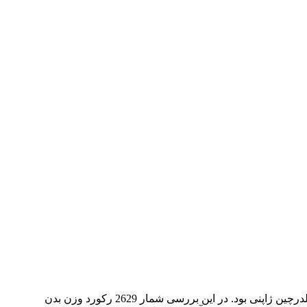
هدف از این پژوهش، برآورد و امکان‌سنجی انتخاب فراسنجه‌های ژنتیکی برای بخش واریانس باقی‌مانده و بخش میانگین صفت وزن بدن در بلدرچین ژاپنی بود. در این بررسی شمار 2629 رکورد وزن بدن