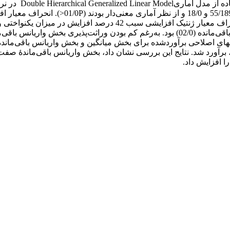
میانگین (51/0) بیشتر از وراثت‌پذیری برآوردشده برای بخش واریانس باقی‌مانده (02/0) بود. ب
ا افزایش داد.