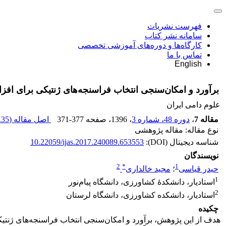
فهرست نشریات
سامانه نشر کتاب
کارگاه‌ها و دوره‌های آموزشی تخصصی
تماس با ما
English
برآورد و امکان‌سنجی انتخاب فراسنجه‌های ژنتیکی برای افز
علوم دامی ایران
مقاله 7
،
دوره 48، شماره 3
، 1396
، صفحه
371-377
اصل مقاله (
35 K
نوع مقاله: مقاله پژوهشی
شناسه دیجیتال (DOI):
10.22059/ijas.2017.240089.653553
نویسندگان
2
*
1
حیدر قیاسی
؛
مجید خالداری
1
استادیار، دانشکدۀ کشاورزی، دانشگاه پیام‌نور
2
استادیار، دانشکده کشاورزی، دانشگاه لرستان
چکیده