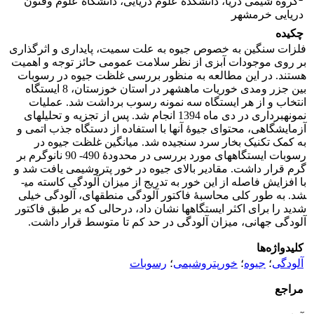
گروه شیمی دریا، دانشکدۀ علوم دریایی، دانشگاۀ علوم وفنون
دریایی خرمشهر
چکیده
فلزات سنگین به خصوص جیوه به علت سمیت، پایداری و اثرگذاری
بر روی موجودات آبزی از نظر سلامت عمومی حائز توجه و اهمیت
هستند. در این مطالعه به منظور بررسی غلظت جیوه در رسوبات
بین جزر ومدی خوریات ماهشهر در استان خوزستان، 8 ایستگاه
انتخاب و از هر ایستگاه سه نمونه رسوب برداشت شد. عملیات
نمونه­برداری در دی ماه 1394 انجام شد. پس از تجزیه و تحلیل­های
آزمایشگاهی، محتوای جیوۀ آنها با استفاده از دستگاه جذب اتمی و
به کمک تکنیک بخار سرد سنجیده شد. میانگین غلظت جیوه در
رسوبات ایستگاه‏های مورد بررسی در محدودۀ 490- 90 نانوگرم بر
گرم قرار داشت. مقادیر بالای جیوه در خور پتروشیمی یافت شد و
با افزایش فاصله از این خور به تدریج از میزان آلودگی کاسته می­
شد. به طور کلی محاسبۀ فاکتور آلودگی منطقه­ای، آلودگی خیلی
شدید را برای اکثر ایستگاه‏ها نشان داد، درحالی که بر طبق فاکتور
آلودگی جهانی، میزان آلودگی در حد کم تا متوسط قرار داشت.
کلیدواژه‌ها
آلودگی
؛
جیوه
؛
خورپتروشیمی
؛
رسوبات
مراجع