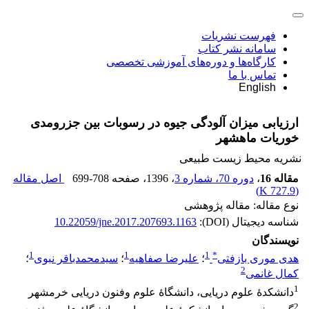
فهرست نشریات
سامانه نشر کتاب
کارگاه‌ها و دوره‌های آموزشی تخصصی
تماس با ما
English
ارزیابی میزان آلودگی جیوه در رسوبات بین جزرومدی
خوریات ماهشهر
نشریه محیط زیست طبیعی
مقاله 16
،
دوره 70، شماره 3
، 1396
، صفحه
699-708
اصل مقاله
)
727.9 K
(
نوع مقاله: مقاله پژوهشی
شناسه دیجیتال (DOI):
10.22059/jne.2017.207693.1163
نویسندگان
1
1
1
*
هدی موری بازفتی
؛
علیرضا صفاهیه
؛
سیدمحمدباقر نبوی
؛
2
کمال غانمی
1
دانشکدۀ علوم دریایی، دانشگاۀ علوم وفنون دریایی خرمشهر
2