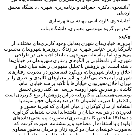
2
دانشجوی دکتری جغرافیا و برنامه‌ریزی شهری، دانشگاه محقق
اردبیلی
3
دانشجوی کارشناسی مهندسی شهرسازی
4
مدرس گروه مهندسی معماری، دانشگاه بناب
چکیده
امروزه، خیابان‌های شهری به‌دلیل وجود کاربری‌های مختلف، از
تأثیرگذارترین عناصر شهری در زندگی روزمرة شهروندان محسوب
می‌شوند، اما متأسفانه بی‌توجهی به ابعاد اجتماعی در طراحی
شهری، آثار نامطلوبی بر الگوهای رفتاری شهروندان در خیابان‌ها
داشته است. این پژوهش با تحلیل مفهومی رابطه میان فضا و
اخلاق و رفتار شهروندان، رویکرد فضامحور در مدیریت رفتارهای
شهری را به بحث می‌گذارد و تأثیر معیارهای کالبدی و بصری را بر
میزان اخلاق‌محوربودن خیابان‌ها با تأکید بر سه خیابان امام،
کاشانی و مدرس شهر ارومیه بررسی می‌کند. روش تحقیق
توصیفی-همبستگی به‌کاررفته در این پژوهش از نوع کاربردی است
و 80 نفر با ضریب اطمینان 95 درصد به‌عنوان حجم نمونه با
استفاده از مدل کوکران از میان افرادی که تجربة حضور و
قدم‌زدن در هر سه خیابان را داشته‌اند انتخاب شده‌اند. گردآوری
داده‌ها (18 شاخص کالبدی-بصری) به‌صورت پیمایشی (داده‌های
اولیه) و با استفاده از مصاحبه و پرسشنامه صورت گرفت که
به‌صورت خوشه‌ای میان دو گروه زنان و مردان به‌طور مساوی
توزیع شد. برای ارزیابی و پردازش داده‌ها از شیوه‌های آماری