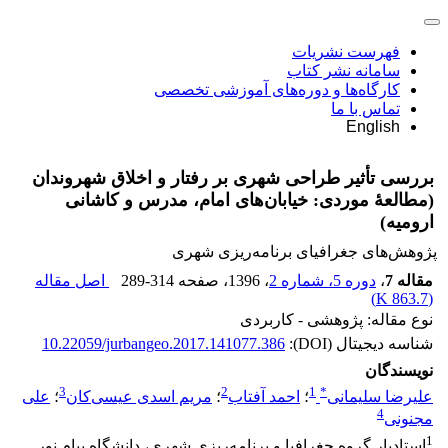
فهرست نشریات
سامانه نشر کتاب
کارگاه‌ها و دوره‌های آموزشی تخصصی
تماس با ما
English
بررسی تأثیر طراحی شهری بر رفتار و اخلاق شهروندان
(مطالعۀ موردی: خیابان‌های امام، مدرس و کاشانی
ارومیه)
پژوهش‌های جغرافیای برنامه‌ریزی شهری
مقاله 7
،
دوره 5، شماره 2
، 1396
، صفحه
289-314
اصل مقاله
)
863.7 K
(
نوع مقاله: پژوهشی - کاربردی
شناسه دیجیتال (DOI):
10.22059/jurbangeo.2017.141077.386
نویسندگان
3
2
1
*
علیرضا سلیمانی
؛
احمد آفتاب
؛
مریم اسدی عیسی‌کان
؛
علی
4
مجنونی
1
استادیار گروه جغرافیا و برنامه‌ریزی شهری، دانشگاه پیام نور