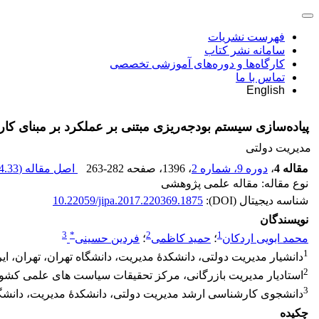
فهرست نشریات
سامانه نشر کتاب
کارگاه‌ها و دوره‌های آموزشی تخصصی
تماس با ما
English
پیاده‌سازی سیستم بودجه‌ریزی مبتنی بر عملکرد بر مبنای 
مدیریت دولتی
مقاله 4
،
دوره 9، شماره 2
، 1396
، صفحه
263-282
اصل مقاله (
.33 K
نوع مقاله: مقاله علمی پژوهشی
شناسه دیجیتال (DOI):
10.22059/jipa.2017.220369.1875
نویسندگان
3
*
2
1
محمد ابویی اردکان
؛
حمید کاظمی
؛
فردین حسینی
1
دانشیار مدیریت دولتی، دانشکدۀ مدیریت، دانشگاه تهران، تهران، ای
2
استادیار مدیریت بازرگانی، مرکز تحقیقات سیاست های علمی کشور
3
دانشجوی کارشناسی ارشد مدیریت دولتی، دانشکدۀ مدیریت، دانشگاه
چکیده