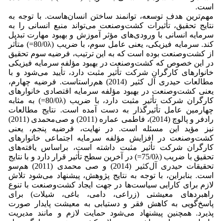
است.
مهم‌ترین هدف توسعه، توانمند ساختن انسان‌هاست. با توجه به
نتایج تحقیق، تأثیرات کشت‌وصنعت می‌تواند منبع انسانی را به
سرمایه انسانی با ورودی‌های مؤثر آموزش و بهبود مهارت تبدیل
کند. سرمایه فیزیکی، یعنی عامل سوم، با ضریب (80/0λ=) متأثر
از کشت‌وصنعت بوده است که به این ترتیب، فرضیه سوم تحقیق
در این خصوص که کشت‌وصنعت در بهبود مؤلفه سرمایه فیزیکی
خانوارهای کارگران شرکت تأثیر مثبت دارد، تأیید می‌شود و با
مطالعات حیدری آل کثیر (2014) هم‌راستاست. فرضیه چهارم،
یعنی کشت‌وصنعت در بهبود مؤلفه سرمایه اقتصادی خانوارهای
کارگران شرکت تأثیر مثبت دارد، با ضریب (80/0λ=) به مثابه
چهارمین عامل تأثیرگذار به دست آمده است. نتایج مطالعات
رادفر و پالوچ (2014)، فاطمی عماره (2011) و صی‌محمدی (2011)
نیز مؤید این مسئله است. در نهایت، فرضیه پنجم، یعنی
کشت‌وصنعت در افزایش مؤلفه سرمایه اجتماعی خانوارهای
کارگران شرکت تأثیر مثبت داشته است، براساس یافته‌های
تحقیق با ضریب (75/0λ=) در آخرین سطح تأثیر قرار دارد و با نتایج
تحقیقات حیدری آل‌کثیر (2014) و صی محمدی (2011) هم‌سو
است. بنابراین، با توجه به نتایج پژوهش، پیشنهاد می‌شود تلاش
لازم برای کارایی سیاست‌ها در جهت ایجاد کشت‌وصنعت با تنوع
راهبردهای معیشتی (زراعی، دامی، باغی، شیلات) برای
پاسخ‌گویی به کاهش فقر و دستیابی به معیشت پایدار صورت
پذیرد. همچنین پیشنهاد می‌شود حمایت لازم و مانند مدیریت