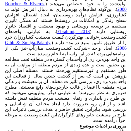
تولیدشده را به خود اختصاص می‌دهند (
Boucher & Riveros,
2000
). این‌گونه نظام‌های بهره‌برداری به دنبال افزایش تولیدات
کشاورزی، افزایش درآمد روستاییان، ایجاد اشتغال، افزایش
سطح زندگی و امکانات در روستاها هستند که همگی تأثیری
مستقیم بر توسعه روستایی و بهبود معیشت و اقتصاد خانوار
روستایی دارند (
Ebrahimi, 2013
). به عبارتی، واحدهای
کشت‌وصنعت‌ «توانایی بهترکردن کیفیت معیشت کشاورزان خرد
را از طریق تأمین منبع درآمد» دارند (
Gibb & Smilga-Palardy,
2006
). ایجاد واحد «شرکت کشت‌وصنعت میان‌آب»نیز یکی از
برنامه‌هایی بوده که در این راستا به انجام رسیده است.
این واحد بهره‌برداری از واحدهای گسترده در منطقه تحت مطالعه
این تحقیق است و عده زیادی از مردم منطقه از مواهب آن به
طور مستقیم و غیرمستقیم بهره‌مند هستند. مسئله اصلی این
پژوهش این است که پس از گذشت چندین سال از فعالیت این
واحد بهره‌برداری، بررسی تأثیرات مختلف آن بر معیشت و زندگی
مردم منطقه یا اعضا در قالب چارچوب‌های رایج معیشتی مطرح
ضروری به نظر می‌رسد؛ به عبارتی دیگر، پیش‌بینی می‌شود که
این طرح در پایداری و ارتقای معیشت مردم منطقه نقش داشته
باشد و از این رو، ضرورت دارد ابعاد مختلف آن شناسایی و
بررسی شود. بنابراین، تحقیق حاضر با هدف بررسی تأثیرات این
طرح بر معیشت خانوارهای کارگران این کشت‌وصنعت به مرحله
اجرا درآمده است.
مروری بر ادبیات موضوع