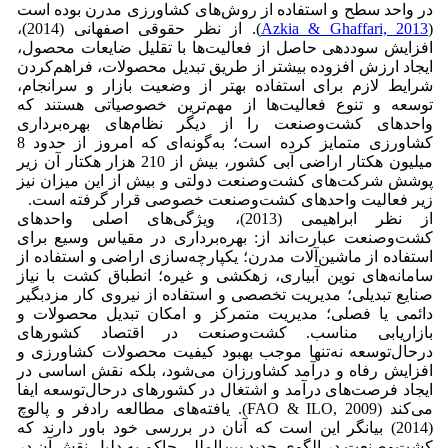
در واحد سطح و استفاده از روش‌های کشاورزی مدرن بوده است
(
Azkia & Ghaffari, 2013
). از نظر حقوقی اصفهانی (2014)،
افزایش سوددهی حاصل از فعالیت‌ها با تقلیل ضایعات محصول،
ایجاد ارزش افزوده بیشتر از طریق تبدیل محصولات، فراهم‌کردن
شرایط لازم برای استفاده بهتر از وضعیت بازار و سرانجام،
توسعه و تنوع فعالیت‌ها از مهم‌ترین خصوصیاتی هستند که
واحدهای کشت‌وصنعت‌ را از دیگر نظام‌های بهره‌برداری
کشاورزی متمایز کرده است؛ به‌گونه‌ای که امروز از حدود 8
میلیون هکتار اراضی آبی کشور، بیش از 210 هزار هکتار آن زیر
پوشش شرکت‌های کشت‌وصنعت دولتی و بیش از این میزان نیز
زیر فعالیت واحدهای کشت‌وصنعت‌ خصوصی قرار گرفته است.
از نظر ابراهیمی (2013)، ویژگی‌های اصلی واحدهای
کشت‌وصنعت عبارت‌اند از: بهره‌برداری در مقیاس وسیع برای
استفاده از ماشین‌آلات مدرن؛ یکپارچه‌سازی اراضی و استفاده از
سامانه‌های نوین آبیاری، زهکشی و غیره؛ انطباق کشت با نیاز
صنایع تبدیلی؛ مدیریت تخصصی و استفاده از نیروی کار مزدبگیر
دائمی یا فصلی؛ مدیریت متمرکز و امکان تبدیل محصولات و
بازاریابی مناسب. کشت‌وصنعت در اقتصاد کشورهای
درحال‌توسعه نه‌تنها موجب بهبود کیفیت محصولات کشاورزی و
افزایش رفاه و درآمد کشاورزان می‌شود، بلکه نقش اساسی در
ایجاد فرصت‌های درآمد و اشتغال در کشورهای درحال‌توسعه ایفا
می‌کند (FAO & ILO, 2009). یافته‌های مطالعه رادفر و پالوچ
(2014) بیانگر این است که آنان در بررسی خود باور دارند که
کشت‌وصنعت در الگوی جدید بین‌المللی حاکم به دلیل نقش آن در