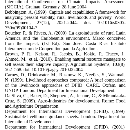
International Conference on Climate Impacts Assessment
(SICCIA), Grainau, Germany, 28 June 2004.
Bebbington, A. (1999). Capitals and capabilities: A framework for
analyzing peasant viability, rural livelihoods and poverty. World
Development, 27(12), 2021-2044. doi: 10.1016/s0305-
750x(99)00104-7
Boucher, P., & Rivers, A. (2000). La agroindustria of rural Latin
America and the Caribbeanits environment, Marco conceived
from the impact, (1st Ed). San Jose: Costa Rica Instituto
Interamericano de Cooperation para la Agricultura.
Brown, P. R., Nelson, R., Jacobs, B., Kokic, P., Tracey, J.,
Ahmed, M., et al. (2010). Enabling natural resource managers to
self-assess their adaptive capacity. Agricultural Systems, 103(8),
562–568. doi: 10.1016/j.agsy.2010.06.004
Carney, D., Drinkwater, M., Rusinow, K., Neefjes, S., Wanmali,
N. (1999). Livelihood approaches compared: A brief comparison
of the livelihoods approaches of DFID, CARE, Oxfam, and
UNDP. London: Department for International Development.
Da Silva, C., Baker, D., Shepherd, A., Jenane, C., & Miranda-da-
Cruz, S. (2009). Agro-Industries for development. Rome: Food
and Agriculture Organization.
Department for International Development (DFID). (1999).
Sustainable livelihoods guidance sheets. London: Department for
International Development.
Department for International Development (DFID). (2001).