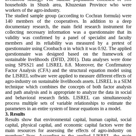
households in Shush area, Khuzestan Province who were
workers of the agro-industry.
The studied sample group (according to Cochran formula) were
140 members of the cooperatives. In addition to a deep
documentary research, the main field research instrument for
collecting necessary information was a questionnaire that its
validity was confirmed by a panel of specialist and faculty
members and its reliability was measured by a pretest of
questionnaire using Cronbach α in which it was 0.92. The applied
questionnaire was designed based on the framework of
sustainable livelihoods (DFID, 2001). Data analyses were done
using SPSS21 and LISREL 8.8. Moreover, the Confirmatory
Factor Analysis (CFA) and the structural equation model using
the LISREL software were applied to measure different effects of
agro-industry on sustainable livelihoods assets. LISREL is a SEM
technique which combines the concepts of both factor analysis
and path analysis and is appropriate to analyze the data in social
and behavioral research fields. LISREL can simultaneously
process multiple sets of variable relationships to estimate the
parameters in an entire system of linear equations in a model.
3. Results
Results show that environmental capital, human capital, social
capital, physical capital, and economic capital factors were the
main resources for assessing the effects of agro-industry on
members’ lives. According to the applied LISREL, the main