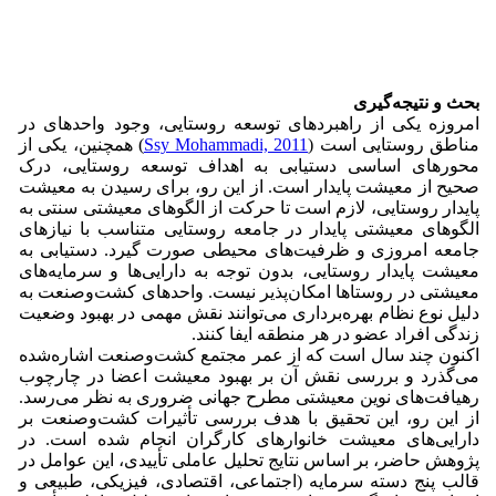
بحث و نتیجه‌گیری
امروزه یکی از راهبردهای توسعه روستایی، وجود واحدهای در
مناطق روستایی است (
Ssy Mohammadi, 2011
) همچنین، یکی از
محورهای اساسی دستیابی به اهداف توسعه روستایی، درک
صحیح از معیشت پایدار است. از این رو، برای رسیدن به معیشت
پایدار روستایی، لازم است تا حرکت از الگوهای معیشتی سنتی به
الگوهای معیشتی پایدار در جامعه روستایی متناسب با نیازهای
جامعه امروزی و ظرفیت‌های محیطی صورت گیرد. دستیابی به
معیشت پایدار روستایی، بدون توجه به دارایی‌ها و سرمایه‌های
معیشتی در روستاها امکان‌پذیر نیست. واحدهای کشت‌وصنعت‌ به
دلیل نوع نظام بهره‌برداری می‌توانند نقش مهمی در بهبود وضعیت
زندگی افراد عضو در هر منطقه ایفا کنند.
اکنون چند سال است که از عمر مجتمع کشت‌وصنعت اشاره‌شده
می‌گذرد و بررسی نقش آن بر بهبود معیشت اعضا در چارچوب
رهیافت‌های نوین معیشتی مطرح جهانی ضروری به نظر می‌رسد.
از این رو، این تحقیق با هدف بررسی تأثیرات کشت‌وصنعت بر
دارایی‌های معیشت خانوارهای کارگران انجام شده است. در
پژوهش حاضر، بر اساس نتایج تحلیل عاملی تأییدی، این عوامل در
قالب پنج دسته سرمایه (اجتماعی، اقتصادی، فیزیکی، طبیعی و