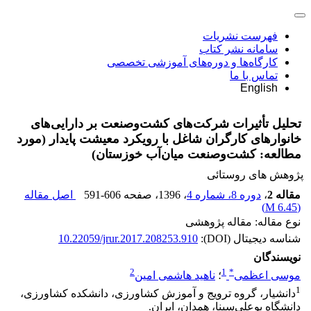
فهرست نشریات
سامانه نشر کتاب
کارگاه‌ها و دوره‌های آموزشی تخصصی
تماس با ما
English
تحلیل تأثیرات شرکت‌های کشت‌وصنعت بر دارایی‌های
خانوارهای کارگران شاغل با رویکرد معیشت پایدار (مورد
مطالعه: کشت‌وصنعت میان‌آب خوزستان)
پژوهش های روستائی
مقاله 2
،
دوره 8، شماره 4
، 1396
، صفحه
591-606
اصل مقاله
)
6.45 M
(
نوع مقاله: مقاله پژوهشی
شناسه دیجیتال (DOI):
10.22059/jrur.2017.208253.910
نویسندگان
2
1
*
موسی اعظمی
؛
ناهید هاشمی امین
1
دانشیار، گروه ترویج و آموزش کشاورزی، دانشکده کشاورزی،
دانشگاه بوعلی‌سینا، همدان، ایران.