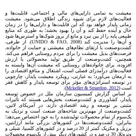
معیشت به تمامی دارایی‌های مالی و اجتماعی، قابلیت‌ها و
فعالیت‌های لازم برای شیوه زندگی اطلاق می‌شود. معیشت
زمانی پایدار خواهد بود که این قابلیت‌ها و دارایی‌ها را در زمان
حال و آینده حفظ کند و آن را بهبود بخشد؛ به طوری که منابع
طبیعی پایه را از بین نبرد و مانع از بروز شوک‌ها و استرس‌ها شود
و آن‌ها را مدیریت کند (UNIDO & FAO, 2008). از طرفی،
کشت‌وصنعت با ارتقای نظام‌های معیشتی و حمایت از خانواده،
فرصت‌های بدیل معیشت را برای مردم روستایی فراهم می‌کند.
همچنین، کشت‌وصنعت از طریق تولید محصولاتی با ارزش
افزوده، برای خانواده‌های روستایی که معیشت آن‌ها وابسته به
فعالیت‌های درآمدزای فصلی است، اشتغال و منافع اقتصادی را
به ارمغان می‌آورد؛ به عبارتی، رویکرد معیشت پایدار، چارچوبی
در توسعه استراتژی‌های مؤثر برای توسعه پایدار و کاهش فقر
است (
Mckeller & Smardon, 2012
).
بر اساس گزارش کمیسیون سازمان ملل در خصوص توسعه
پایدار، کشاورزی و کشت‌وصنعت بخش‌هایی هستند که تأثیرات
مثبتی بر توسعه و رشد اقتصادی دارند. در آمریکای لاتین،
کشت‌وصنعت از مهم‌ترین شاخه‌های صنعت است و نزدیک به
یک‌سوم از تمام محصولات تولیدشده را به خود اختصاص می‌دهد؛
بنابراین، کشت‌وصنعت‌ها در کشورهای بزرگی مانند آرژانتین،
برزیل و مکزیک کمتر از 20 درصد و در کشورهای کلمبیا، شیلی و
ونزوئلا، 30 درصد و در کشورهای دیگر بیش از یک‌سوم محصولات