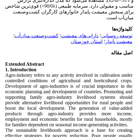
و 51/1=x2/df)، مشاهده می‌شود که مدل اندازه‌گیری برازش
مناسب و مقبولی دارد. سرمایه طبیعی (90/0λ=) قوی‌ترین شاخص
برای سنجش معیشت پایدار خانوارهای کارگران کشت‌وصنعت
میان‌آب است.
کلیدواژه‌ها
توسعه روستایی
؛
دارایی‌های معیشت
؛
کشت‌وصنعت میان‌آب
؛
معیشت پایدار
؛
استان خوزستان
اصل مقاله
Extended Abstract
1. Introduction
Agro-industry refers to any activity involved in cultivation under
controlled conditions of agricultural and horticultural crops.
Development of agro-industries is of crucial importance in the
economic planning and development of countries. Promoting and
supporting family agro-industry livelihood systems should
provide alternative livelihood opportunities for rural people and
boost the local development. The generation of value-added
products through agro-industry provides more income,
employment and economic benefits for rural households, mostly
for families dependent on seasonal income-generating activities.
The sustainable livelihoods approach is a base for creating
effective strategies for poverty reduction. Poor people usually