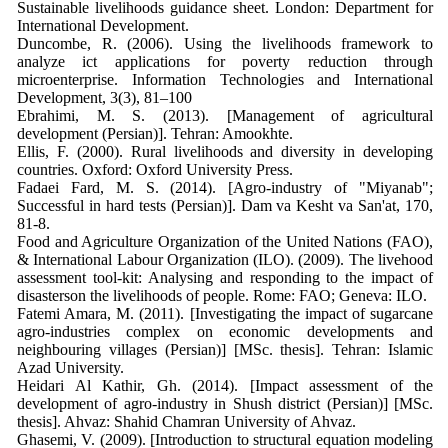
Sustainable livelihoods guidance sheet. London: Department for
International Development.
Duncombe, R. (2006). Using the livelihoods framework to
analyze ict applications for poverty reduction through
microenterprise. Information Technologies and International
Development, 3(3), 81–100
Ebrahimi, M. S. (2013). [Management of agricultural
development (Persian)]. Tehran: Amookhte.
Ellis, F. (2000). Rural livelihoods and diversity in developing
countries. Oxford: Oxford University Press.
Fadaei Fard, M. S. (2014). [Agro-industry of "Miyanab";
Successful in hard tests (Persian)]. Dam va Kesht va San'at, 170,
81-8.
Food and Agriculture Organization of the United Nations (FAO),
& International Labour Organization (ILO). (2009). The livehood
assessment tool-kit: Analysing and responding to the impact of
disasterson the livelihoods of people. Rome: FAO; Geneva: ILO.
Fatemi Amara, M. (2011). [Investigating the impact of sugarcane
agro-industries complex on economic developments and
neighbouring villages (Persian)] [MSc. thesis]. Tehran: Islamic
Azad University.
Heidari Al Kathir, Gh. (2014). [Impact assessment of the
development of agro-industry in Shush district (Persian)] [MSc.
thesis]. Ahvaz: Shahid Chamran University of Ahvaz.
Ghasemi, V. (2009). [Introduction to structural equation modeling