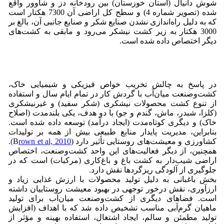
شوش دانیال (استان خوزستان) بین رودخانه دز و شاوور واقع
شده (تصویر شماره 4) و سطح کل اراضی آن 7300 هکتار است
که به دلیل راه‌اندازی نشدن صنایع شکر و صنایع جانبی آن، بالغ بر
3000 هکتار به زیر کشت نیشکر می‌رود و مابقی به کشت‌های
دیگر اختصاص داده شده است.
در پاسخ به چالش تخریب خواص فیزیکی و شیمیایی خاک،
کشت‌وصنعت میان‌آب با گردش کار در تمام ایام سال و استفاده
از تنوع کشت محصولات نیشکری (شکر سفید) و غیرنیشکری
(کلزا، شبدر، ماش، گندم و جو) با دو هدف، یکی بلندمدت (اصلاح
خاک) و دیگری کوتاه‌مدت (ایجاد درآمد) توسعه داده شده است.
بنابراین، مدیریت پایدار منابع طبیعی بیش از همه بر تولیدات
کشاورزی و معیشت‌های روستایی تأثیر دارد (B
rown et al, 2010)
.
همچنین، از دیگر فعالیت‌های این واحد کشت‌وصنعت، اختصاص
اراضی شیب‌دار به کشت باغ و باغ‌کاری (مرکبات) است که در
جلوگیری از آلودگی ریزگردها نقش دارد.
بخش باغبانی به دلیل تولید محصولات با ارزش غذایی زیاد و
ارزآوری، نقش درخور توجهی در بهبود معیشت روستاییان داشته
‌است. فضاهای دیگری از کشت‌وصنعت میان‌آب برای تولید
ماهیان گرم‌آبی مناسب تشخیص داده شد که با اهداف (افزایش
تولید مطمئن و سالم، ایجاد اشتغال، استفاده بهینه و مؤثر از