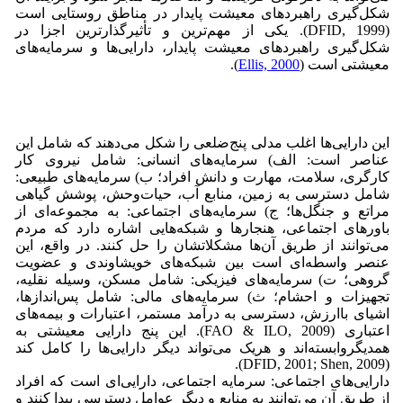
شکل‌گیری راهبردهای معیشت پایدار در مناطق روستایی است
(DFID, 1999). یکی از مهم‌ترین و تأثیرگذارترین اجزا در
شکل‌گیری راهبردهای معیشت پایدار، دارایی‌ها و سرمایه‌های
معیشتی است (
Ellis, 2000
).
این دارایی‌ها اغلب مدلی پنج‌ضلعی را شکل می‌دهند که شامل این
عناصر است: الف) سرمایه‌های انسانی: شامل نیروی کار
کارگری، سلامت، مهارت و دانش افراد؛ ب) سرمایه‌های طبیعی:
شامل دسترسی به زمین، منابع آب، حیات‌وحش، پوشش گیاهی
مراتع و جنگل‌ها؛ ج) سرمایه‌های اجتماعی: به مجموعه‌ای از
باورهای اجتماعی، هنجارها و شبکه‌هایی اشاره دارد که مردم
می‌توانند از طریق آن‌ها مشکلاتشان را حل کنند. در واقع، این
عنصر واسطه‌ای است بین شبکه‌های خویشاوندی و عضویت
گروهی؛ ت) سرمایه‌های فیزیکی: شامل مسکن، وسیله نقلیه،
تجهیزات و احشام؛ ث) سرمایه‌های مالی: شامل پس‌اندازها،
اشیای باارزش، دسترسی به درآمد مستمر، اعتبارات و بیمه‌های
اعتباری (FAO & ILO, 2009). این پنج دارایی معیشتی به
همدیگروابسته‌اند و هریک می‌تواند دیگر دارایی‌ها را کامل کند
(DFID, 2001; Shen, 2009).
دارایی‌های اجتماعی: سرمایه اجتماعی، دارایی‌ای است که افراد
از طریق آن می‌توانند به منابع و دیگر عوامل دسترسی پیدا کنند و