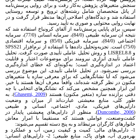
سنجش متغیرهای پژوهش به‌کار رفت و برای روایی پرسش‌نامه
از پانل متخصصان شامل رشته‌های ترویج و توسعه روستایی
استفاده شد و دیدگاه‌های اصلاحی آن‌ها مدنظر قرار گرفت و در
نهایت روایی محتوایی و صوری به تأیید رسید.
سپس، برای پایایی پرسش‌نامه از آلفای کرونباخ استفاده شد که
نتیجه آن سرمایه طبیعی (84/0)، سرمایه انسانی (77/0)، سرمایه
اجتماعی (84/0)، سرمایه فیزیکی (85/0) و سرمایه اقتصادی
(75/0) است. تجزیه‌وتحلیل داده‌ها با استفاده از نرم‌افزار SPSS21
و LISREL8.8 و روش تحلیل عاملی تأییدی صورت گرفت. تحلیل
عاملی تأییدی ابزاری نیرومند برای موضوعات اعتبار و قابلیت
اعتماد در اندازه‌گیری است؛ به‌گونه‌ای که خطای اندازه‌گیری
بررسی نمی‌شود. در تحلیل عاملی تأییدی، این موضوع بررسی
می‌شود که آیا نشانگرهایی که برای معرفی سازه یا متغیرهای
مکنون در نظر گرفته ‌شده‌اند، واقعاً معرف آن‌ها هستند یا خیر.
این ابزار همچنین مشخص می‌کند که نشانگرهای انتخابی با چه
دقتی برازنده سازه (متغیر مکنون) هستند (
Ghasemi, 2009
). به
طور کلی، منابع معیشتی عبارت‌اند از میزان و وضعیت
دارایی‌های فیزیکی، مادی، اجتماعی، انسانی و طبیعی
(
Duncombe, 2006
). منظور از دارایی‌های معیشتی پایدار در
کشت‌وصنعت، عواملی هستند که مستقیماً با امرار معاش
خانوارهای کارگران مرتبط‌اند و به پنج دسته تقسیم می‌شوند:
1- دارایی‌های مالی: کمیت و کیفیت زمین، آب و عملکرد و
بهره‌وری آب، هوای پاک، منابع طبیعی؛ 2- دارایی‌های انسانی: