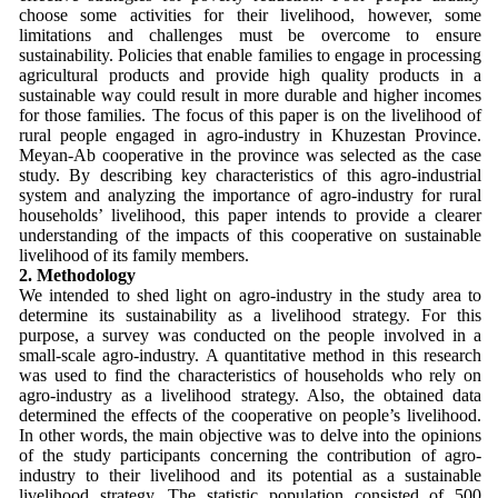
choose some activities for their livelihood, however, some
limitations and challenges must be overcome to ensure
sustainability. Policies that enable families to engage in processing
agricultural products and provide high quality products in a
sustainable way could result in more durable and higher incomes
for those families. The focus of this paper is on the livelihood of
rural people engaged in agro-industry in Khuzestan Province.
Meyan-Ab cooperative in the province was selected as the case
study. By describing key characteristics of this agro-industrial
system and analyzing the importance of agro-industry for rural
households’ livelihood, this paper intends to provide a clearer
understanding of the impacts of this cooperative on sustainable
livelihood of its family members.
2. Methodology
We intended to shed light on agro-industry in the study area to
determine its sustainability as a livelihood strategy. For this
purpose, a survey was conducted on the people involved in a
small-scale agro-industry. A quantitative method in this research
was used to find the characteristics of households who rely on
agro-industry as a livelihood strategy. Also, the obtained data
determined the effects of the cooperative on people’s livelihood.
In other words, the main objective was to delve into the opinions
of the study participants concerning the contribution of agro-
industry to their livelihood and its potential as a sustainable
livelihood strategy. The statistic population consisted of 500