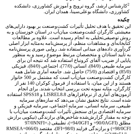
2
کارشناس ارشد، گروه ترویج و آموزش کشاورزی، دانشکده
کشاورزی، دانشگاه بوعلی‌سینا، همدان ایران.
چکیده
این تحقیق با هدف تحلیل تأثیرات کشت‌وصنعت بر بهبود دارایی‌های
معیشتی کارگران کشت‌وصنعت میان‌آب در استان خوزستان و به
روش توصیفی‌تحلیلی به انجام رسیده است. علاوه بر مطالعات
کتابخانه‌ای و مشاهدات منظم، از پرسش‌نامه به‌مثابه ابزار اصلی
گردآوری داده‌های میدانی استفاده شد. روایی صوری پرسش‌نامه
به تأیید استادان و متخصصان مرتبط موضوع رسید و به منظور
پایایی از ضریب آلفای کرونباخ استفاده شد که نتیجه آن برای
سرمایه طبیعی (84/0)، انسانی (77/0)، اجتماعی (84/0)، فیزیکی
(85/0) و اقتصادی (75/0) حاصل شد. جامعه آماری شامل همه
کارگران کشت‌وصنعت میان‌آب است که مشتمل بر 500 خانوار
هستند و از این میان، با استفاده از فرمول کوکران 140 نفر از
کارگران، مثابه نمونه تحت بررسی انتخاب شدند. برای انجام
آزمون‌های آماری از نرم‌افزارهای LISREL8.8 و SPSS18 استفاده
شده است. نتایج تحقیق نشان می‌دهد که سازه‌های سرمایه
طبیعی، سرمایه انسانی، سرمایه اجتماعی، سرمایه فیزیکی و
سرمایه اقتصادی برای سنجش تأثیرات کشت‌وصنعت میان‌آب با
توجه به مقدار گزارش‌شده شاخص‌های برازندگی (نیکویی برازش
مطلق (90/0AGFI= و 94/0GFI=)، تطبیقی (97/0NNFI=،
98/0CFI=) و برازندگی فزایند (98/0=IFI)، مقتصد (066/0=RMSEA