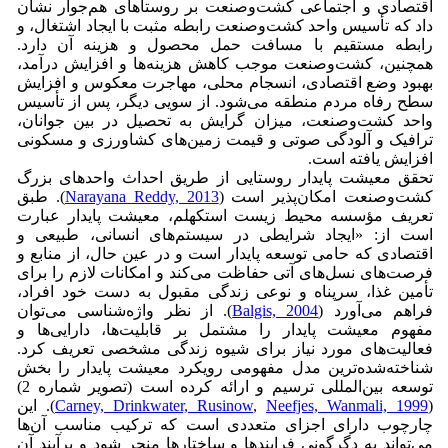
اقتصادی و اجتماعی کشت‌وصنعت بر روستاهای هم‌جوار نشان
داد که تأسیس واحد کشت‌وصنعت رابطه مثبت با ایجاد اشتغال، و
رابطه مستقیم با مسافت حمل محصول و هزینه آن دارد.
همچنین، کشت‌وصنعت موجب کاهش هزینه‌ها و افزایش درآمد،
بهبود وضع اقتصادی، انسجام محلی، مهاجرت معکوس و افزایش
سطح رفاه مردم منطقه می‌شود. از سویی دیگر، پس از تأسیس
واحد کشت‌وصنعت، میزان گرایش به تحصیل در بین جوانان،
ترافیک و آلودگی صوتی و قیمت زمین‌های کشاورزی و مسکونی
افزایش یافته است.
تحقق معیشت ‌پایدار روستایی از طریق احداث واحدهای بزرگ
کشت‌وصنعت امکان‌پذیر است (
Narayana Reddy, 2013
). طبق
تعریف مؤسسه محیط زیست استکهلم، معیشت پایدار عبارت
است از: «ایجاد شرایطی در سیستم‌های انسانی، طبیعی و
اقتصادی که حامی توسعه پایدار است و در عین حال، از منابع و
فرصت‌های نسل‌های آتی حفاظت می‌کند و امکانات لازم را برای
تأمین غذا، سرپناه و نوعی زندگی مقبول به دست خود افراد،
فراهم می‌آورد (
Balgis, 2004
). از نظر واژه‌شناسی می‌توان
مفهوم معیشت پایدار را مشتمل بر قابلیت‌ها، دارایی‌ها و
فعالیت‌های مورد نیاز برای شیوه زندگی مشخصی تعریف کرد.
شناخته‌شده‌ترین مدل مفهومی رویکرد معیشت پایدار را بخش
توسعه بین‌المللی ترسیم و ارائه کرده است (تصویر شماره 2)
(
Neefjes, Wanmali, 1999
,
Carney, Drinkwater, Rusinow
). این
چارچوب دارای اجزای متعددی است که ترکیب مناسب آن‌ها
می‌تواند به دگرگونی فرایندها و ساختارها منجر شود و برآیند آن