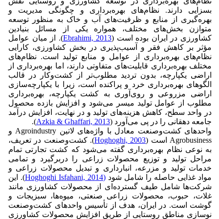
نظام‌های بهره‌برداری در توسعه کشاورزی و روستایی نقش
بسزایی دارند. نظام‌های بهره‌برداری و چگونگی مدیریت و
بهره‌گیری از منابع و ظرفیت‌های آب و خاک به منظور توسعه
متوازن بخش‌های مختلف، همواره یکی از مسائل بنیادین
کشاورزی در ایران بوده است (
Ebrahimi, 2013
). از میان عوامل
مؤثر بر کاهش فقر و آسیب‌پذیری در بخش کشاورزی، کارایی
نظام‌های بهره‌برداری از عوامل و منابع تولید است. نظام‌های
مختلف بهره‌برداری قابلیت‌های متفاوتی دارند، اما بهره‌برداری از
اراضی یکپارچه، بدون تردید مطلوب‌تر از کشت‌و‌کار در قالب
الگوهای بهره‌برداری خرد و پراکنده است، زیرا با یکپارچه‌سازی
اراضی مزروعی و روی‌آوری به کشت یکپارچه، بهره‌برداری
مطلوب از عوامل تولید میسر می‌شود و افزایش بازده محصول
در واحد سطح، کاهش هزینه‌های تولید و در نهایت، افزایش درآمد
جامعه دهقانی را در پی می‌آورد (
Azkia & Ghaffari, 2013
).
واحدهای کشت‌وصنعت معادل با واژه‌های لاتین Agroindustry و
Agrobusiness است (
Hoghoghi, 2003
). کشت‌وصنعت در تعریف،
به نوعی نظام بهره‌برداری گفته می‌شود که کشت تجارتی تمام
مراحل تولید و توزیع محصولات زراعی را دربرگیرد و تمامی
خدمات تولید و مزرعه، انبارداری و تبدیل محصولات زراعی و
مواد غذایی حاصله را شامل شود
(Hoghoghi Isfahani, 2014
). این
شرکت‌ها شامل طیف گسترده‌ای از محصولات کشاورزی مانند
غلات، حبوب، محصولات زراعی صنعتی، میوه‌ها، سبزیجات و
گوشت است. در ایران، هدف از تأسیس واحدهای کشت‌وصنعت
نوسازی مناطق روستایی از طریق افزایش محصولات کشاورزی