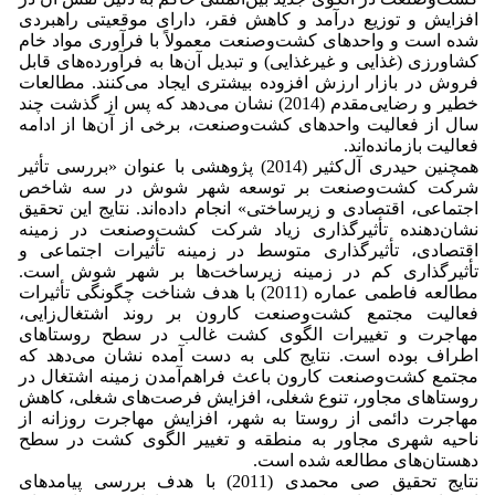
افزایش و توزیع درآمد و کاهش فقر، دارای موقعیتی راهبردی
شده است و واحدهای کشت‌وصنعت‌ معمولاً با فرآوری مواد خام
کشاورزی (غذایی و غیرغذایی) و تبدیل آن‌ها به فرآورده‌های قابل
فروش در بازار ارزش افزوده بیشتری ایجاد می‌کنند. مطالعات
خطیر و رضایی‌مقدم (2014) نشان می‌دهد که پس از گذشت چند
سال از فعالیت واحدهای کشت‌وصنعت، برخی از آن‌ها از ادامه
فعالیت بازمانده‌اند.
همچنین حیدری آل‌کثیر (2014) پژوهشی با عنوان «بررسی تأثیر
شرکت کشت‌وصنعت بر توسعه شهر شوش در سه شاخص
اجتماعی، اقتصادی و زیرساختی» انجام داده‌اند. نتایج این تحقیق
نشان‌دهنده تأثیرگذاری زیاد شرکت کشت‌وصنعت در زمینه
اقتصادی، تأثیرگذاری متوسط در زمینه تأثیرات اجتماعی و
تأثیرگذاری کم در زمینه زیرساخت‌ها بر شهر شوش است.
مطالعه فاطمی عماره (2011) با هدف شناخت چگونگی تأثیرات
فعالیت مجتمع کشت‌وصنعت کارون بر روند اشتغال‌زایی،
مهاجرت و تغییرات الگوی کشت غالب در سطح روستاهای
اطراف بوده است. نتایج کلی به دست آمده نشان می‌دهد که
مجتمع کشت‌وصنعت کارون باعث فراهم‌آمدن زمینه اشتغال در
روستاهای مجاور، تنوع شغلی، افزایش فرصت‌های شغلی، کاهش
مهاجرت دائمی از روستا به شهر، افزایش مهاجرت روزانه از
ناحیه شهری مجاور به منطقه و تغییر الگوی کشت در سطح
دهستان‌های مطالعه شده است.
نتایج تحقیق صی محمدی (2011) با هدف بررسی پیامدهای