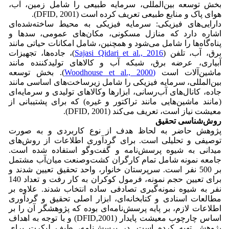
بخش توسعه بین‌المللی، سرمایه طبیعی را شامل زمین، آب،
هوای پاک و منابع طبیعی تعریف کرده است (DFID, 2001).
دارایی‌های فیزیکی: سرمایه فیزیکی به محیط ساخته‌شده‌ای
اشاره دارد که منازل مسکونی، مکان‌های عمومی، سدها و
پناه‌گاه‌ها را شامل می‌شود و همچنین، شامل امکانات حیاتی مانند
برق، آب، تلفن (
Sajasi Qidari et al., 2016
)، جاده‌ها، تجهیزات
آبیاری، عرضه برق، شبکه آب و کالاهای تولیدکننده مانند
ماشین‌آلات است
(Woodhouse et al., 2000
). بخش توسعه
بین‌المللی، سرمایه فیزیکی را شامل زیرساخت‌های اساسی مانند
جاده، کانال‌های آب‌رسانی، ابزارها وکالاهای تولیدی و سرمایه‌ای
(مانند ماشین‌هایی مانند تراکتور و غیره) که برای پشتیبانی از
معیشت نیاز است، تعریف می‌کند (DFID, 2001).
روش‌شناسی تحقیق
پژوهش حاضر به لحاظ هدف از نوع کاربردی و به صورت
توصیفی و تحلیلی است. برای گردآوری اطلاعات از روش‌های
میدانی به شیوه پرسش‌نامه و گفت‌و‌گو استفاده شده است.
جامعه نمونه شامل تمام کارگران کشت‌وصنعت میان‌آب مشتمل
بر 500 نفر است. سرپرستان خانوار، واحد تحقیق تعیین شدند و
برای تعیین حجم نمونه، فرمول کوکران به کار رفت و تعداد 140
نفر به شیوه نمونه‌گیری تصادفی ساده انتخاب شدند. علاوه بر
مطالعات اسنادی و کتابخانه‌ای، ابزار اصلی تحقیق و گردآوری
اطلاعات لازم، بر پایه پرسش‌نامه‌ای بوده که پژوهشگر آن را بر
اساس چارچوب معیشت پایدار (DFID,2001) و با توجه به اهداف
پژوهش تهیه کرده است. در پرسش‌نامه، طیف لیکرت برای