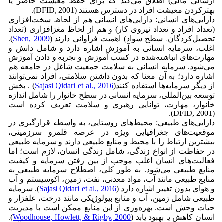
ارسالی مالی) اطلاق می‌کند که برای حفظ معیشت حاضر یا
بهترکردن معیشت افراد در دسترس هستند (DFID, 2001).
دارایی‌های انسانی: دارایی‌های انسانی هم از لحاظ سخت‌افزاری
(تعداد افراد و تعداد نیروی کار) و هم از لحاظ مغزافزاری (تعداد
تحصیل‌کردگان، سطح سواد) اهمیت فراوانی دارند (
Shen, 2009
).
اغلب، سرمایه انسانی به آموزش اشاره دارد و شامل دانش و
مهارت‌های انباشته‌شده در کسب آموزش و تجربه و دادن آموزش
می‌شود. سرمایه انسانی به سلامت جمعیت شاغل در جامعه هم
اشاره دارد؛ به آن معنا که بدون داشتن سلامتی، افراد نمی‌توانند
از دیگر سرمایه‌ها استفاده کنند(
Sajasi Qidari et al., 2016
) . بخش
توسعه بین‌المللی، سرمایه انسانی در سطح خانوار را شامل اندازه
خانوار، مهارت، توانایی رهبری و سلامت تعریف کرده است
(DFID, 2001).
دارایی‌های طبیعی: محیط‌های روستایی، به واسطه قرارگیری در
موقعیت‌های جغرافیایی ویژه در عرصه قلمرو سرزمینی،
بیشترین ارتباط را با محیط و منابع طبیعی دارند و سرمایه طبیعی
در حفاظت از انواع زندگی، شامل زندگی انسان، لازم است؛ اما
فعالیت‌های انسان اغلب موجب از بین رفتن سرمایه و کیفیت
منابع طبیعی می‌شود. به طور کلی، اصطلاح سرمایه طبیعی به
منابع طبیعی مانند آب، مواد معدنی، نفت، زمین، اکوسیستم و آب
و هوای بدون تغییر اشاره دارد (
Sajasi Qidari et al., 2016
). سرمایه
طبیعی شامل زمین، آب و منابع بیولوژیکی مانند درخت، علفزار و
حیات وحش است. بهره‌وری از این منابع ممکن است با مدیریت
انسان کاهش یا بهبود یابد (
Woodhouse, Howlett, & Rigby, 2000
).