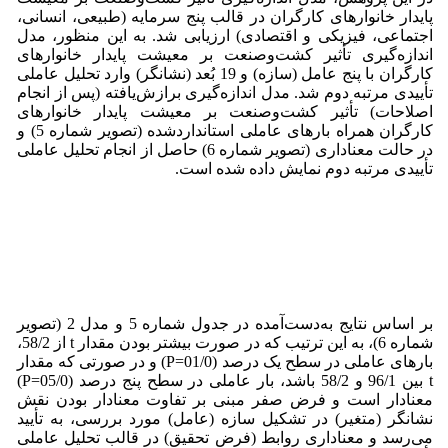
پایدار خانوارهای کارگران در قالب پنج سرمایه (طبیعی، انسانی،
اجتماعی، فیزیکی و اقتصادی) ارزیابی شد. به این منظور، مدل
اندازه‌گیری تأثیر کشت‌وصنعت بر معیشت پایدار خانوارهای
کارگران با پنج عامل (سازه) و 19 بُعد (نشانگر) وارد تحلیل عاملی
تأییدی مرتبه دوم شد. مدل اندازه‌گیری برازش‌یافته (پس از انجام
اصلاحات) تأثیر کشت‌وصنعت بر معیشت پایدار خانوارهای
کارگران همراه بارهای عاملی استانداردشده (تصویر شماره 5) و
در حالت معنا‌داری (تصویر شماره 6) حاصل از انجام تحلیل عاملی
تأییدی مرتبه دوم نمایش داده شده است.
بر اساس نتایج به‌دست‌آمده در جدول شماره 5 و مدل 2 (تصویر
شماره 6)، به این ترتیب که در صورت بیشتر بودن مقدار t از 58/2،
بارهای عاملی در سطح یک درصد (01/0=P) و در صورتی‌ که مقدار
t بین 96/1 و 58/2 باشد، بار عاملی در سطح پنج درصد (05/0=P)
معنا‌دار است و فرض صفر مبنی بر تفاوت معنا‌دار بودن نقش
نشانگر (متغیر) در تشکیل سازه (عامل) مورد بررسی، به تأیید
می‌رسد و معناداری روابط (فرض تحقیق) در قالب تحلیل عاملی