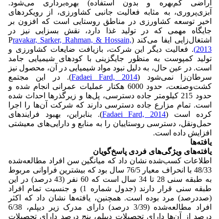
اراضی کم‌بهره و بدون استفاده) بهره‌برداری می‌شود.
آبزی‌پروری، به مثابه فعالیت جانبی کشاورزی، از رویکردهای
اخیر توسعه کشاورزی در مناطق روستایی است که افزون بر
جایگاه مهمی که در تولید غذا دارد، نقش ‌بسزایی نیز در
اشتغال‌زایی ایفا می‌کند (P
ravakar, Sarker, Rahman, & Hossain,
2013)
. فعالیت دیگر این شرکت، بازیافت ضایعات کشاورزی و
تولید کمپوست به منظور جایگزینی با کودهای شیمیایی جامد
است. در عین حال، به دلیل نبود مواد شیمیایی در آن، محصول نیز
سرطان‌زا نمی‌شود (
Fadaei Fard, 2014
). در این مجتمع
کشت‌وصنعت، حدود 6000 هکتار عملیات عمرانی انجام شده و
حدود 215 کیلومتر جاده دسترسی، پل‌ها و زیرگذرها احداث شده
است. تمام مزارع جاده دسترسی دارند که شرکت آن‌ها را اجرا
کرده است (
Fadaei Fard, 2014
). بنابراین، بهبود فرایندهای
حمل‌و‌نقل، دسترسی روستاییان را به منابع و دارایی‌های معیشتی
افزایش داده است.
یافته‌ها
یافته‌های ویژگی‌های فردی پاسخ‌گویان
اطلاعات کسب‌شده نشان داد که میانگین سن افراد مطالعه‌شده
48/33 با انحراف معیار 76/5 سال بود که بیشترین فراوانی مربوط
به طبقه سنی 28 تا 34 سال است که 60 نفر (43 درصد) در این
طبقه سنی قرار دارند (جدول شماره 1) و جنسیت تمام افراد
(صددرصد) مرد بوده است. همچنین، یافته‌ها نشان داد که اکثر
افراد مطالعه‌شده (3/39 درصد) دارای مدرک زیر دیپلم، 6/38
درصد از آن‌ها دارای تحصیلات دیپلم، پنج درصد دارای تحصیلات