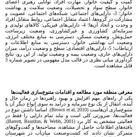
کمیت و کیفیت خانوار، مهارت افراد، توانایی رهبری اعضای
خانوار، سطح سواد و تحصیلات، وضعیت سلامت و بهداشت
خانوار؛ 3- دارایی‌های اجتماعی: شبکه‌های اجتماعی، عضویت و
مشارکت در گروه‌ها، اعتماد متقابل اجتماعی، روابط متقابل افراد
و وحدت و اتحاد آن‌ها؛ 4- دارایی‌های فیزیکی: کالاهای تولیدی و
سرمایه‌ای کشاورزی و غیرکشاورزی، وضعیت زیرساخت
حمل‌ونقل، وضعیت مسکن، دسترسی به منابع مختلف انرژی،
وضعیت آب بهداشتی خانوار، دسترسی به منابع اطلاعات و
ارتباطات؛ 5- دارایی‌های اقتصادی: سطح و وضعیت درآمد، میزان
دارایی‌های جاری، وضعیت بیمه و وضعیت تولید. از این رو، نتایج
گردآوری مبانی نظری در قالب مدل مفهومی در تصویر شماره 3
قابل مشاهده است.
معرفی منطقه مورد مطالعه و اقدامات متنوع‌سازی فعالیت‌ها
یکی از راه‌های مهم افزایش و بهبود راهبردها در زمان حال و
آینده، انتقال از یک نوع سرمایه و درآمد به سوی انواع دیگر آن یا
متنوع‌سازی آن‌هاست (Brown et al, 2010). اساساً داشتن تنوع در
فعالیت‌ها، ضرورتی کلی است و نباید تمام دارایی را فقط در
فعالیتی مشخص به کار برد (Barrett, Reardon, & Webb, 2001).
یافته‌های اطلاعات حاصل از مشاهده، مصاحبه‌ها و گفت‌و‌گوهای
متمرکز نشان دادند که کشت‌وصنعت میان‌آب در شهرستان