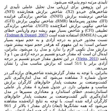
تأییدی مرتبه دوم پذیرفته می‌شود.
در این پژوهش برای ارزیابی مدل تحلیل عاملی تأییدی از
شاخص‌های خی‌دو (X2)، شاخص برازش هنجارشده (NFI)،
شاخص نرم‌نشده برازش (NNFI)، شاخص برازندگی فزاینده
(IFI)، مجذور پس‌ماندها (RMR)، شاخص نیکویی برازش (GFI)،
شاخص نیکویی برازش اصلاح‌شده (AGFI)، شاخص برازندگی
تطبیقی (CFI) و شاخص بسیار مهم ریشه دوم واریانس خطای
تقریب (RMSEA) استفاده‌ شده است (
Todman & Dugard, 2007
).
نسبت مجذور خی‌دو به درجه آزادی و به حجم نمونه بسیار
حساس است؛ به این مفهوم که هرقدر حجم نمونه بیشتر شود،
برازش مدل نکویی لازم را ندارد و مدل رد می‌شود. بنابراین،
ایده‌آل آن است که مقدار خی‌دو تقسیم بر درجه آزادی بین 1 و 3
باشد (
Vieira, 2011
). در این تحقیق مقدار خی‌دو تقسیم بر درجه
آزادی برابر با 51/1 است که برازش مناسب مدل را نشان
می‌دهد.
بنابراین، با توجه به مقدار گزارش‌شده شاخص‌های برازندگی در
جدول شماره 3 مشاهده می‌شود که مدل اندازه‌گیری تأثیر
کشت‌وصنعت بر معیشت پایدار خانوارهای کارگران برازش
مناسب و مقبولی دارد. در جدول شماره 4 مقدار بار عاملی
استانداردشده، خطای استاندارد و معناداری مسیرها در مدل
اندازه‌گیری تأثیر کشت‌وصنعت بر معیشت پایدار خانوارهای
کارگران ارائه شده است. با توجه به نتایج ارائه‌شده مشاهده
می‌شود که همه نشانگرها (ابعاد) دارای مقدار t بالاتر از 96/1
هستند. بنابراین، می‌توان اظهار کرد که همه ابعاد انتخابی برای