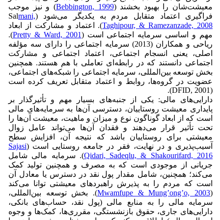
معیشت‌شان را بهبود بخشند (
Bebbington, 1999
) و نیز موجب
فراگیری اعتماد متقابل مردم به یکدیگر می‌شود (Sal
mani,
Taghipour, & Ramezanzade, 2008
). اعتماد و مشارکت از ابعاد
مهم و اساسی سرمایه اجتماعی است (
Pretty & Ward, 2001
).
ریاحی و همکاران (2013) سرمایه اجتماعی را دارای سه مؤلفه
اصلی، یعنی انسجام اجتماعی، اعتماد اجتماعی و مشارکت
اجتماعی دانستند که در رابطه‌ای تعاملی با هم هستند. همچنین
بخش توسعه بین‌المللی، سرمایه اجتماعی را شبکه‌های اجتماعی،
عضویت در گروه‌ها، روابط و اعتماد متقابل تعریف کرده است
(DFID, 2001).
دارایی‌های مالی: یکی از جنبه‌های بسیار مهم و تأثیرگذار بر
پایداری معیشت روستاییان، دسترسی آن‌ها به سرمایه‌های مالی
است که از ابعاد گوناگون نوع و میزان و ماهیت، معیشت آن‌ها را
تحت تأثیر قرار می‌دهند و فقدان آن‌ها می‌تواند عامل زوال
معیشتی برای روستاییان باشد که نتیجه آن، افزایش سطح
آسیب‌پذیری و در نهایت، فقر در جامعه روستایی است (
Sajasi
Qidari, Sadeqlu, & Shakourifard, 2016
). سرمایه مالی شامل
جریانی از موجودی است که به مصرف و همچنین تولید کمک
می‌کند؛ همچنین، شامل مقدار پول نقد در دسترس یا معادل آن
است که مردم را به پذیرش راهبردهای معیشتی توانا می‌کند
(
Mwamfupe & Mung’ong’o, 2003
). بخش توسعه بین‌المللی،
سرمایه مالی را به منابع مالی (پول نقد، حساب‌های بانکی،
دارایی‌های جاری، حقوق بازنشستگی، مقرری‌ها، کمک‌ها و وجوه