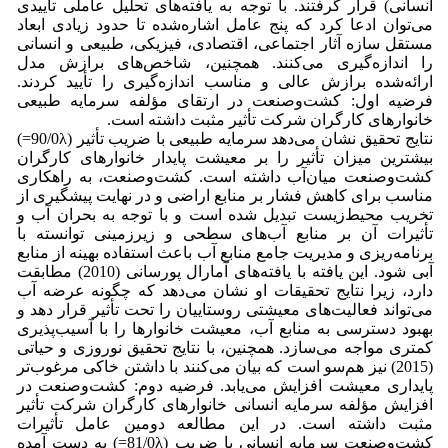
انسانی) قرار گرفتند. با توجه به یافته‌های تحلیل عاملی تأییدی
می‌توان ادعا کرد که پنج عامل اشاره‌شده تا حدود زیادی ابعاد
مستقل سازه آثار اجتماعی، اقتصادی، فیزیکی، طبیعی و انسانی
را اندازه‌گیری می‌کنند. همچنین، شاخص‌های برازش مدل
ارائه‌شده برازش عالی و مناسب اندازه‌گیری را تأیید کردند.
فرضیه اول: کشت‌وصنعت در ارتقای مؤلفه سرمایه طبیعی
خانوارهای کارگران شرکت تأثیر مثبت داشته است.
نتایج تحقیق نشان می‌دهد سرمایه طبیعی با ضریب تأثیر (90/0λ=)
بیشترین میزان تأثیر را بر معیشت پایدار خانوارهای کارگران
کشت‌وصنعت میان‌آب داشته است. کشت‌وصنعت، به راهکاری
مناسب برای کاهش فشار بر منابع اراضی و در نهایت پیشگیری از
تخریب محیط‌زیست تبدیل شده است و با توجه به بحران آب و
تأثیرات آن بر منابع آب‌های سطحی و زیرزمینی توانسته با
برنامه‌ریزی و مدیریت جامع منابع آب باعث استفاده بهینه از منابع
آبی شود. این یافته با یافته‌های آمارال پورسانی (2010) مطابقت
دارد، زیرا نتایج تحقیقات او نشان می‌دهد که چگونه عرضه آب
می‌تواند فعالیت‌های معیشتی روستاییان را تحت تأثیر قرار دهد و
بهبود دسترسی به منابع آب، معیشت خانوارها را با آسیب‌پذیری
کمتری مواجه می‌سازد. همچنین، با نتایج تحقیق نوروزی و حیاتی
(2015) نیز هم‌سو است که بیان می‌کنند با داشتن خاکی مرغوب‌تر
پایداری معیشت افزایش می‌یابد. فرضیه دوم: کشت‌وصنعت در
افزایش مؤلفه سرمایه انسانی خانوارهای کارگران شرکت تأثیر
مثبت داشته است. در این مطالعه دومین عامل تأثیرات
کشت‌وصنعت سرمایه انسانی با ضریب (81/0λ=) به دست آمده