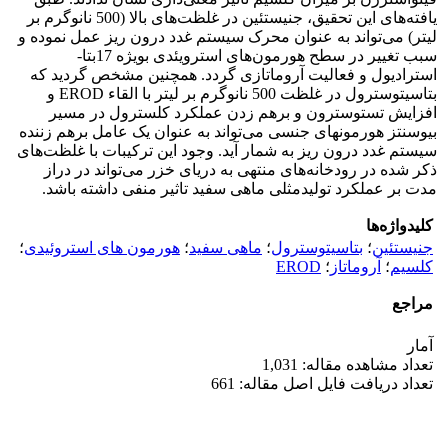
یافته‌های این تحقیق، جنیستئین در غلظت‌های بالا (500 نانوگرم بر
لیتر) می‌تواند به­ عنوان محرک سیستم غدد درون ریز عمل نموده و
سبب تغییر در سطح هورمون‌های استرویئدی بویژه 17بتا-
استرادیول و فعالیت آروماتازی گردد. همچنین مشخص گردید که
بتاسیتوسترول در غلظت 500 نانوگرم بر لیتر با القاء EROD و
افزایش تستوسترون و برهم زدن عملکرد کلسترول در مسیر
بیوسنتز هورمون­های جنسی می‌تواند به­ عنوان یک عامل برهم زننده
سیستم غدد درون ریز به شمار آید. وجود این ترکیبات با غلظت‌های
ذکر شده در رودخانه‌های منتهی به دریای خزر می‌تواند در دراز
مدت بر عملکرد تولیدمثلی ماهی سفید تاثیر منفی داشته باشد.
کلیدواژه‌ها
جنیستئین
؛
بتاسیتوسترول
؛
ماهی سفید
؛
هورمون های استروئیدی
؛
کلسیم
؛
آروماتاز
؛
EROD
مراجع
آمار
تعداد مشاهده مقاله: 1,031
تعداد دریافت فایل اصل مقاله: 661