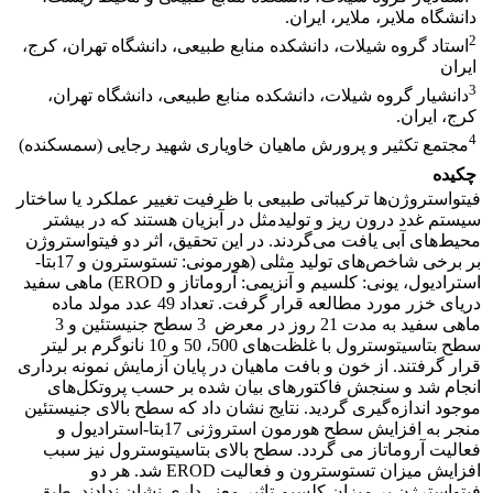
دانشگاه ملایر، ملایر، ایران.
2
استاد گروه شیلات، دانشکده منابع طبیعی، دانشگاه تهران، کرج،
ایران
3
دانشیار گروه شیلات، دانشکده منابع طبیعی، دانشگاه تهران،
کرج، ایران.
4
مجتمع تکثیر و پرورش ماهیان خاویاری شهید رجایی (سمسکنده)
چکیده
فیتواستروژن‌ها ترکیباتی طبیعی با ظرفیت تغییر عملکرد یا ساختار
سیستم غدد درون ­ریز و تولید‌مثل در آبزیان هستند که در بیشتر
محیط‌های آبی یافت می‌گردند. در این تحقیق، اثر دو فیتواستروژن
بر برخی شاخص‌های تولید مثلی (هورمونی: تستوسترون و 17بتا-
استرادیول، یونی: کلسیم و آنزیمی: آروماتاز و EROD) ماهی سفید
دریای خزر مورد مطالعه قرار گرفت. تعداد 49 عدد مولد ماده
ماهی سفید به مدت 21 روز در معرض 3 سطح جنیستئین و 3
سطح بتاسیتوسترول با غلظت‌های 500، 50 و 10 نانوگرم بر لیتر
قرار گرفتند. از خون و بافت ماهیان در پایان آزمایش نمونه ­برداری
انجام شد و سنجش فاکتورهای بیان شده بر حسب پروتکل‌های
موجود اندازه‌گیری گردید. نتایج نشان داد که سطح بالای جنیستئین
منجر به افزایش سطح هورمون استروژنی 17بتا-استرادیول و
فعالیت آروماتاز می­ گردد. سطح بالای بتاسیتوسترول نیز سبب
افزایش میزان تستوسترون و فعالیت EROD شد. هر دو
فیتواسترژن بر میزان کلسیم تاثیر معنی‌داری نشان ندادند. طبق