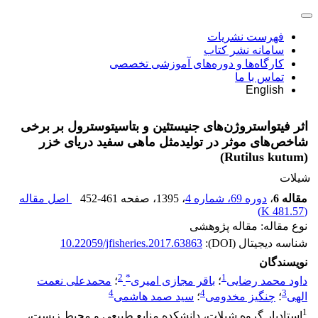
فهرست نشریات
سامانه نشر کتاب
کارگاه‌ها و دوره‌های آموزشی تخصصی
تماس با ما
English
اثر فیتواستروژن‌های جنیستئین و بتاسیتوسترول بر برخی
شاخص‌های موثر در تولید‌مثل ماهی سفید دریای خزر
(Rutilus kutum)
شیلات
مقاله 6
،
دوره 69، شماره 4
، 1395
، صفحه
452-461
اصل مقاله
)
481.57 K
(
نوع مقاله: مقاله پژوهشی
شناسه دیجیتال (DOI):
10.22059/jfisheries.2017.63863
نویسندگان
2
*
1
داود محمد رضایی
؛
باقر مجازی امیری
؛
محمدعلی نعمت
4
4
3
الهی
؛
چنگیز مخدومی
؛
سید صمد هاشمی
1
استادیار گروه شیلات، دانشکده منابع طبیعی و محیط زیست،