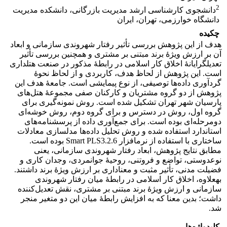
2
دانشجوی کارشناسی ارشد مدیریت بازرگانی، دانشکده مدیریت
دانشگاه خوارزمی، تهران، ایران
چکیده
هدف از این پژوهش بررسی تأثیر رفتار شهروندی سازمانی و ابعاد
آن بر ارزش ویژۀ برند مبتنی بر مشتری و همچنین بررسی تأثیر
تعدیل‎گرایانۀ اخلاق کار اسلامی در رابطۀ مذکور در صنعت هتلداری
است. این پژوهش از لحاظ هدف، کاربردی و از لحاظ نحوۀ
گردآوری داده‌ها توصیفی، از نوع پیمایشی است. جامعۀ هدف این
پژوهش از دو گروه مشتریان و کارکنان صفی مجموعۀ هتل‌های
پارسیان شهر تهران تشکیل شده است. روش نمونه‌گیری برای
گروه اول، روش در دسترس و برای گروه دوم، روش خوشه‌ای
دومرحله‌ای بوده است. برای جمع‌آوری داده از پرسشنامه‌های
استاندارد استفاده شده و روش تحلیل داده‌ها مدل‎سازی معادلات
ساختاری با استفاده از نرم‎افزار Smart PLS3.2.6 بوده است.
مطابق نتایج پژوهش، ابعاد رفتار شهروندی سازمانی، یعنی
نوع‎دوستی، تواضع و فروتنی، روحیۀ جوانمردی، وجدان کاری و
فضیلت مدنی، تأثیر مثبت و معناداری بر ارزش ویژۀ برند داشتند.
به‎علاوه، اخلاق کار اسلامی در رابطۀ میان رفتار شهروندی
سازمانی و ارزش ویژۀ برند مبتنی بر مشتری، نقش تعدیل‌کننده
داشت؛ بدین معنا که به افزایش رابطۀ میان این دو متغیر منجر
شد.
کلیدواژه‌ها