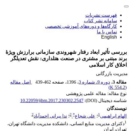
فهرست نشریات
سامانه نشر کتاب
کارگاه‌ها و دوره‌های آموزشی تخصصی
تماس با ما
English
بررسی تأثیر ابعاد رفتار شهروندی سازمانی برارزش ویژۀ
برند مبتنی بر مشتری در صنعت هتلداری: نقش تعدیل‎گر
اخلاق کار اسلامی
مدیریت بازرگانی
مقاله 3
،
دوره 9، شماره 3
، 1396
، صفحه
439-462
اصل مقاله
)
554.2 K
(
نوع مقاله: مقاله علمی پژوهشی
شناسه دیجیتال (DOI):
10.22059/jibm.2017.230302.2547
نویسندگان
2
2
*
1
الهام ابراهیمی
؛
علی شجاع
؛
ندا پیرانی احمدآباد
1
دکترای مدیریت منابع انسانی، دانشکده مدیریت دانشگاه تهران،
تهران، ایران